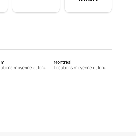
ami
Montréal
Locations moyenne et longue durée
Locations moyenne et longue durée