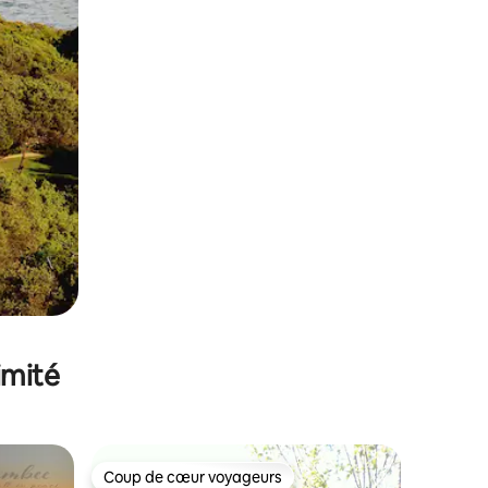
imité
Coup de cœur voyageurs
lus appréciés
Coup de cœur voyageurs