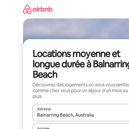
Aller
directement
au
contenu
Locations moyenne et
longue durée à Balnarrin
Beach
Découvrez des logements où vous vous sente
comme chez vous pour un séjour d'un mois ou
plus.
Adresse
Lorsque les résultats s'affichent, utilisez les flèc
Arrivée