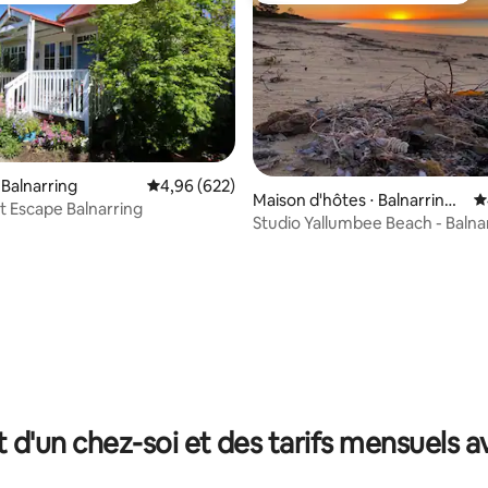
e sur la base de 4 commentaires : 5 sur 5
 Balnarring
Évaluation moyenne sur la base de 622 commen
4,96 (622)
Maison d'hôtes ⋅ Balnarring
É
 Escape Balnarring
Beach
Studio Yallumbee Beach - Balna
Beach
t d'un chez-soi et des tarifs mensuels 