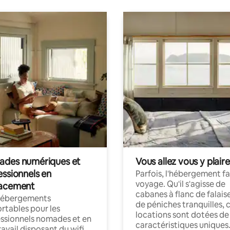
des numériques et
Vous allez vous y plaire
essionnels en
Parfois, l'hébergement fai
voyage. Qu'il s'agisse de
acement
cabanes à flanc de falais
hébergements
de péniches tranquilles, 
rtables pour les
locations sont dotées de
ssionnels nomades et en
caractéristiques uniques
ravail disposant du wifi