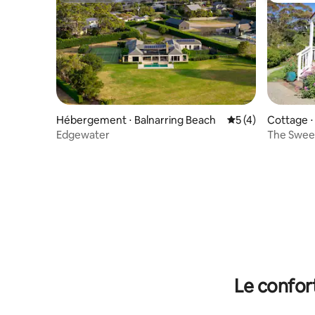
Hébergement ⋅ Balnarring Beach
Évaluation moyenn
5 (4)
Cottage ⋅
Edgewater
The Sweet
Le confor