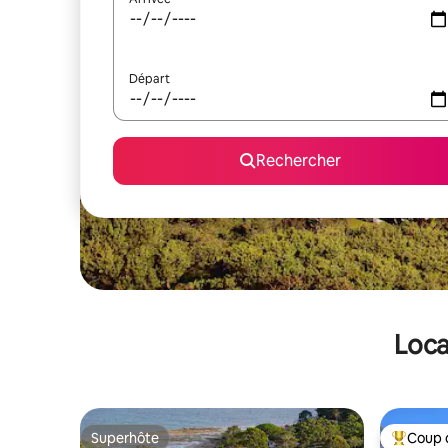
Départ
Rechercher
Loca
Superhôte
Coup 
Superhôte
Coups de