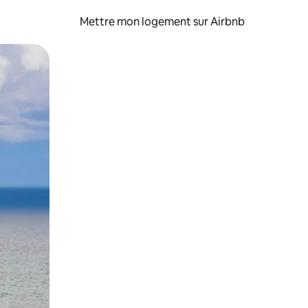
Mettre mon logement sur Airbnb
sant glisser.