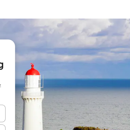
g
z
hes vers le haut et vers le bas pour les parcourir ou en appuyant et en fai