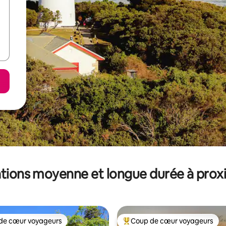
tions moyenne et longue durée à prox
de cœur voyageurs
Coup de cœur voyageurs
 cœur voyageurs les plus appréciés
Coups de cœur voyageurs les p