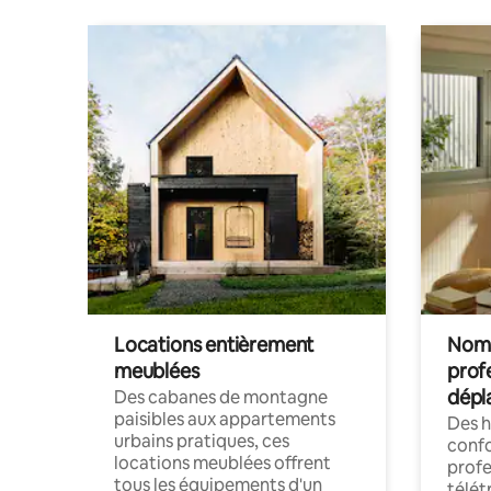
Locations entièrement
Noma
meublées
prof
dépl
Des cabanes de montagne
paisibles aux appartements
Des 
urbains pratiques, ces
confo
locations meublées offrent
profe
tous les équipements d'un
télét