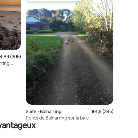
taires : 4,96 sur 5
valuation moyenne sur la base de 305 commentaires : 4,99 sur 5
4,99 (305)
rring
Suite ⋅ Balnarring
Évaluation moyenne su
4,8 (395)
Ponts de Balnarring sur la baie
avantageux