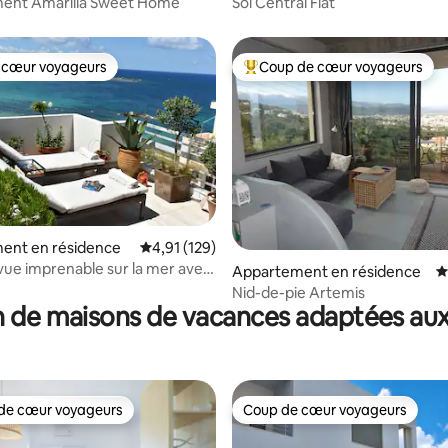
ent Amarilia Sweet Home
Sol Central Flat
 cœur voyageurs
Coup de cœur voyageurs
 cœur voyageurs
Coups de cœur voyageurs les p
 la base de 138 commentaires : 4,95 sur 5
ent en résidence
Évaluation moyenne sur la base de 129 comme
4,91 (129)
 vue imprenable sur la mer avec
Appartement en résidence
É
rivé
Nid-de-pie Artemis
 de maisons de vacances adaptées aux
de cœur voyageurs
Coup de cœur voyageurs
 cœur voyageurs les plus appréciés
Coup de cœur voyageurs