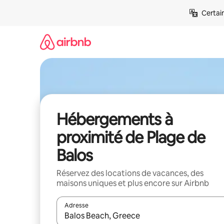
Aller
Certai
directement
au
contenu
Hébergements à
proximité de Plage de
Balos
Réservez des locations de vacances, des
maisons uniques et plus encore sur Airbnb
Adresse
Lorsque les résultats s'affichent, utilisez les flèc