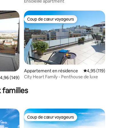
Ensoleillé apartment
Coup de cœur voyageurs
lus appréciés
Coup de cœur voyageurs
ntaires : 4,91 sur 5
Appartement en résidence
Évaluation moyenne sur
4,95 (119)
City Heart Family - Penthouse de luxe
valuation moyenne sur la base de 149 commentaires : 4,96 sur 5
4,96 (149)
 familles
Coup de cœur voyageurs
Coup de cœur voyageurs