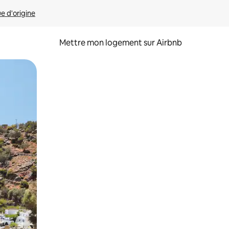
ue d'origine
Mettre mon logement sur Airbnb
sant glisser.