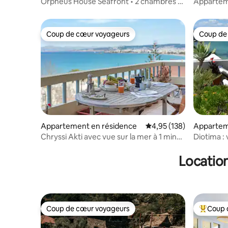
Orpheus House Seafront • 2 chambres •
Appartem
Vue panoramique sur la mer
Coup de cœur voyageurs
Coup de
Coup de cœur voyageurs
Coup de
Appartement en résidence
Évaluation moyenne sur
4,95 (138)
Appartem
Chryssi Akti avec vue sur la mer à 1 min
Diotima :
(100 m) de la plage
parking p
Location
Coup de cœur voyageurs
Coup 
Coup de cœur voyageurs
Coups de