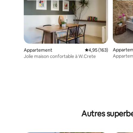
Apparte
Appartement
Évaluation moyenne sur
4,95 (163)
Appartem
Jolie maison confortable à W.Crete
Autres superbe