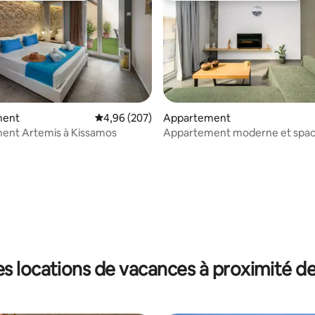
ment
Évaluation moyenne sur la base de 207 commen
4,96 (207)
Appartement
 la base de 163 commentaires : 4,95 sur 5
ent Artemis à Kissamos
Appartement moderne et spaci
700 m de la plage)
s locations de vacances à proximité de