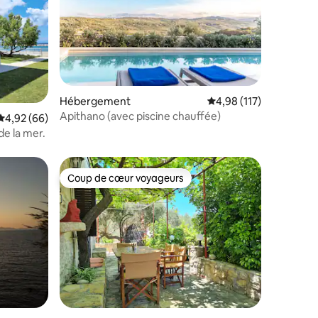
taires : 4,99 sur 5
Hébergement
Évaluation moyenne sur
4,98 (117)
Apithano (avec piscine chauffée)
Évaluation moyenne sur la base de 66 commentaires : 4,92 sur 5
4,92 (66)
de la mer.
Coup de cœur voyageurs
lus appréciés
Coup de cœur voyageurs
taires : 4,94 sur 5