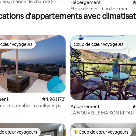
iviers, maison de charme 2 »
 sur la base de 10 commentaires : 5 sur 5
Hébergement
É
 mansardée
Étoile de mer - bord de mer
cations d'appartements avec climatisat
 cœur voyageurs
Coup de cœur voyageurs
 cœur voyageurs
Coup de cœur voyageurs
sur la base de 316 commentaires : 5 sur 5
ment
Évaluation moyenne sur la base de 172 comme
4,96 (172)
 Vue imprenable, à quelques pas
Appartement
É
 !
LA NOUVELLE MAISON KEFALI 
PROCHE D'ELAFONISI !!!
de cœur voyageurs
Coup de cœur voyageurs
 cœur voyageurs les plus appréciés
Coups de cœur voyageurs les p