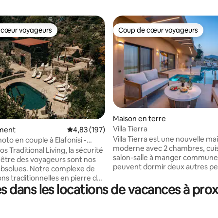
 cœur voyageurs
Coup de cœur voyageurs
 cœur voyageurs
Coup de cœur voyageurs
 la base de 101 commentaires : 4,97 sur 5
Maison en terre
Villa Tierra
ment
Évaluation moyenne sur la base de 197 comme
4,83 (197)
Villa Tierra est une nouvelle ma
oto en couple à Elafonisi -
moderne avec 2 chambres, cui
aditional Living
os Traditional Living, la sécurité
salon-salle à manger commune
n-être des voyageurs sont nos
peuvent dormir deux autres p
 Notre complexe de
Dans l'espace extérieur, il y a 
ns traditionnelles en pierre de
piscine à débordement (peut ê
 dans les locations de vacances à prox
tois est soigneusement conçu
chauffée moyennant des frais
dultes en quête de tranquillité,
supplémentaires) avec une vu
cité et de confort. En tant que
magnifique sur Gramvousa et la
familiale, nous nous engageons à