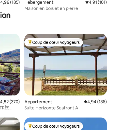
valuation moyenne sur la base de 185 commentaires : 4,96 sur 5
4,96 (185)
Hébergement
Évaluation moyenne sur
4,91 (101)
Maison en bois et en pierre
ion
Coup de cœur voyageurs
Coups de cœur voyageurs les plus appréciés
ntaires : 4,96 sur 5
valuation moyenne sur la base de 370 commentaires : 4,82 sur 5
4,82 (370)
Appartement
Évaluation moyenne sur
4,94 (136)
TRÈS
Suite Horizonte Seafront A
Coup de cœur voyageurs
lus appréciés
Coups de cœur voyageurs les plus appréciés