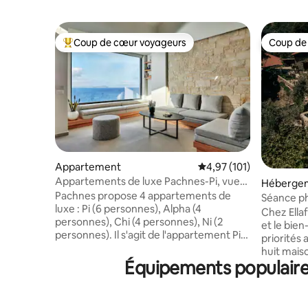
Coup de cœur voyageurs
Coup de
Coups de cœur voyageurs les plus appréciés
Coup de
Appartement
Évaluation moyenne sur
4,97 (101)
Appartements de luxe Pachnes-Pi, vue
Héberge
sur la mer, piscine chauffée
Pachnes propose 4 appartements de
Séance ph
luxe : Pi (6 personnes), Alpha (4
Ellafos Tr
Chez Ellaf
personnes), Chi (4 personnes), Ni (2
et le bie
personnes). Il s'agit de l'appartement Pi
priorités absolues.
avec 2 lits King Size dans 2 chambres, un
huit maiso
lit double sous les combles, de grandes
Équipements populaires
style cré
fenêtres, des stores occultants, des
pour les a
vérandas et une terrasse avec vue sur la
d'authenti
ville et les paysages naturels. Le design
retraite 