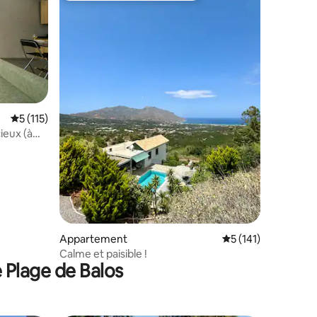
taires : 4,96 sur 5
Évaluation moyenne sur la base de 115 commentaires : 5 sur 5
5 (115)
eux (à
Appartement
Évaluation moyenne 
5 (141)
Calme et paisible !
 Plage de Balos