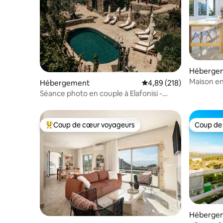
Héberge
Maison en
Hébergement
Évaluation moyenne sur 
4,89 (218)
Séance photo en couple à Elafonisi -
Ellafos Traditional Living
Coup de cœur voyageurs
Coup de
Coups de cœur voyageurs les plus appréciés
Coup de
Héberge