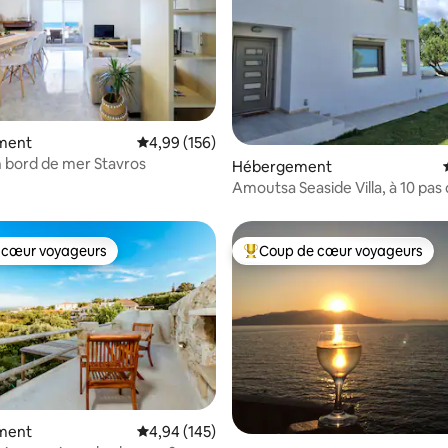
ment
Évaluation moyenne sur la base de 156 commen
4,99 (156)
 bord de mer Stavros
la base de 218 commentaires : 4,89 sur 5
Hébergement
Amoutsa Seaside Villa, à 10 pas 
 cœur voyageurs
Coup de cœur voyageurs
 cœur voyageurs
Coups de cœur voyageurs les p
ment
Évaluation moyenne sur la base de 145 commen
4,94 (145)