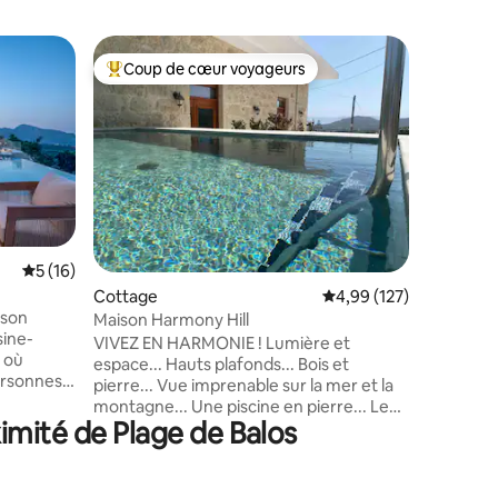
Cottage
Coup de cœur voyageurs
Coup
Coups de cœur voyageurs les plus appréciés
Coups d
Falasarn
Il se tro
plages de 
conduire 
« Balos » 
passé qu
côté des 
serez dan
trouve la
Évaluation moyenne sur la base de 16 commentaires : 5 sur 5
5 (16)
arbres. L
ntaires : 4,83 sur 5
Cottage
Évaluation moyenne sur
4,99 (127)
mer. J'ha
ison
des taver
Maison Harmony Hill
sine-
nécessair
VIVEZ EN HARMONIE ! Lumière et
 où
excursio
espace... Hauts plafonds... Bois et
ersonnes
conduire 
pierre... Vue imprenable sur la mer et la
une grande
montagne... Une piscine en pierre... Le
tre
imité de Plage de Balos
tout si proche de plages magiques ! C'est
ce que j'appelle l'harmonie ! Ce manoir
e
traditionnel en pierre de 130 m²
 baie et
entièrement rénové et sa très grande