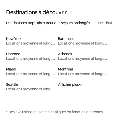
Destinations à découvrir
Destinations populaires pour des séjours prolongés
Destinati
New York
Barcelone
Locations moyenne et longue durée
Locations moyenne et longue durée
Florence
Athènes
Locations moyenne et longue durée
Locations moyenne et longue durée
Miami
Montréal
Locations moyenne et longue durée
Locations moyenne et longue durée
Seattle
Afficher plus
Locations moyenne et longue durée
* Des exclusions peuvent s'appliquer en fonction des zones