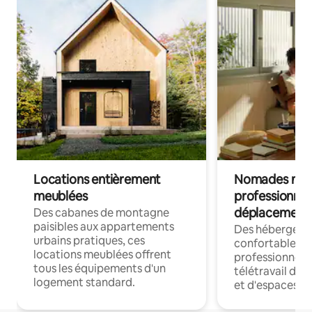
Locations entièrement
Nomades num
meublées
professionnel
déplacement
Des cabanes de montagne
paisibles aux appartements
Des hébergem
urbains pratiques, ces
confortables p
locations meublées offrent
professionnels
tous les équipements d'un
télétravail dis
logement standard.
et d'espaces de