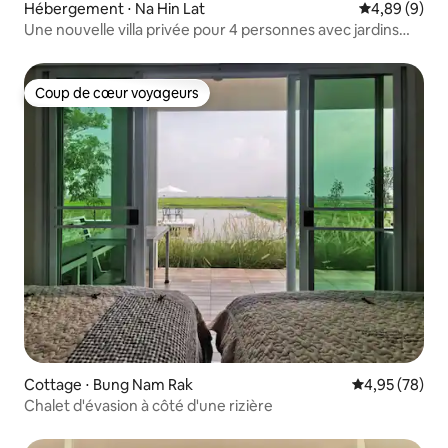
Hébergement ⋅ Na Hin Lat
Évaluation m
4,89 (9)
Une nouvelle villa privée pour 4 personnes avec jardins
devant
Coup de cœur voyageurs
Coup de cœur voyageurs
Cottage ⋅ Bung Nam Rak
Évaluation mo
4,95 (78)
Chalet d'évasion à côté d'une rizière