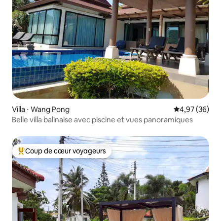
Villa ⋅ Wang Pong
Évaluation mo
4,97 (36)
Belle villa balinaise avec piscine et vues panoramiques
Coup de cœur voyageurs
Coups de cœur voyageurs les plus appréciés