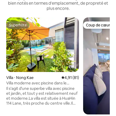
bien notés en termes d'emplacement, de propreté et
plus encore.
Superhôte
Coup de cœur vo
Superhôte
Coup de cœur vo
Villa ⋅ Nong Kae
Évaluation moyenne sur la base
4,91 (81)
Villa moderne avec piscine dans le
centre-ville de HuaHin (Villa confortable
Il s'agit d'une superbe villa avec piscine
de 450 m², emplacement idéal dans le
et jardin, et tout y est relativement neuf
centre-ville, proche de la plage, des
et moderne.La villa est située à HuaHin
centres commerciaux et du marché
114 Lane, très proche du centre ville.Il
nocturne)
s'agit d'une villa communautaire avec un
portier 24h/24 en service.711,