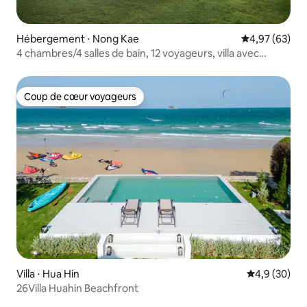
Hébergement ⋅ Nong Kae
Évaluation mo
4,97 (63)
4 chambres/4 salles de bain, 12 voyageurs, villa avec
piscine, barbecue et baignoire
Coup de cœur voyageurs
Coup de cœur voyageurs
Villa ⋅ Hua Hin
Évaluation m
4,9 (30)
26Villa Huahin Beachfront