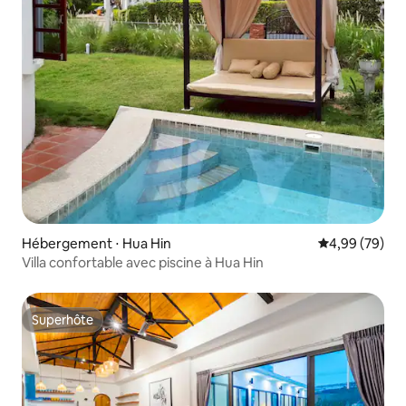
Hébergement ⋅ Hua Hin
Évaluation mo
4,99 (79)
Villa confortable avec piscine à Hua Hin
Superhôte
Superhôte