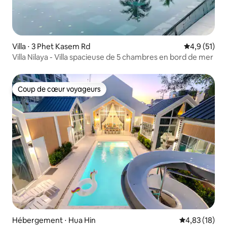
Villa ⋅ 3 Phet Kasem Rd
Évaluation m
4,9 (51)
Villa Nilaya - Villa spacieuse de 5 chambres en bord de mer
Coup de cœur voyageurs
Coup de cœur voyageurs
Hébergement ⋅ Hua Hin
Évaluation mo
4,83 (18)