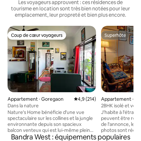
Les voyageurs approuvent : ces résidences de
tourisme en location sont très bien notées pour leur
emplacement, leur propreté et bien plus encore.
Coup de cœur voyageurs
Superhôte
Coup de cœur voyageurs
Superhôte
Appartement ⋅ Goregaon
Évaluation moyenne sur la base
4,9 (214)
Appartement ⋅ Sa
t
Dans la nature
2BHK isolé et ver
ancestral SCruz E
Nature's Home bénéficie d'une vue
J'habite à l'étrang
spectaculaire sur les collines et la jungle
peuvent être reta
environnante depuis son spacieux
de l'annonce, les 
balcon venteux qui est lui-même plein
photos sont réel
Bandra West : équipements populaires
de verdure. Une cuisine bien équipée,
LIRE AVANT DE RÉ