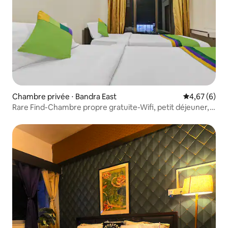
Chambre privée ⋅ Bandra East
Évaluation m
4,67 (6)
Rare Find-Chambre propre gratuite-Wifi, petit déjeuner,
parking