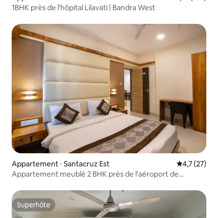
1BHK près de l'hôpital Lilavati | Bandra West
Appartement ⋅ Santacruz Est
Évaluation m
4,7 (27)
Appartement meublé 2 BHK près de l'aéroport de
Mumbai
Superhôte
Superhôte