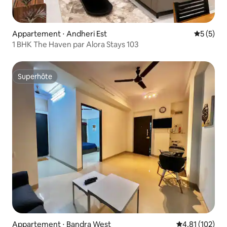
Appartement ⋅ Andheri Est
Évaluatio
5 (5)
1 BHK The Haven par Alora Stays 103
Superhôte
Superhôte
Appartement ⋅ Bandra West
Évaluation moy
4,81 (102)