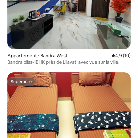
Appartement ⋅ Bandra West
Évaluation m
4,9 (10)
Bandra bliss-1BHK près de Lilavati avec vue sur la ville.
Superhôte
Superhôte