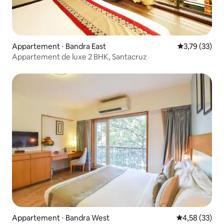
Appartement ⋅ Bandra East
Évaluation mo
3,79 (33)
Appartement de luxe 2 BHK, Santacruz
Appartement ⋅ Bandra West
Évaluation mo
4,58 (33)