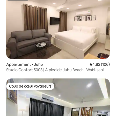
Appartement ⋅ Juhu
Évaluation moy
4,82 (106)
Studio Confort 5003 | À pied de Juhu Beach | Wabi-sabi
Coup de cœur voyageurs
Coup de cœur voyageurs