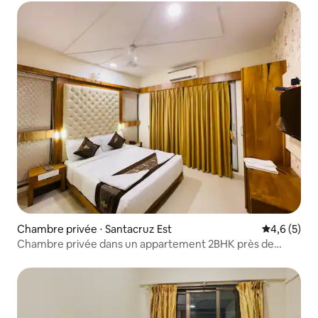
Chambre privée ⋅ Santacruz Est
Évaluation 
4,6 (5)
Chambre privée dans un appartement 2BHK près de
l'aéroport de Mumbai