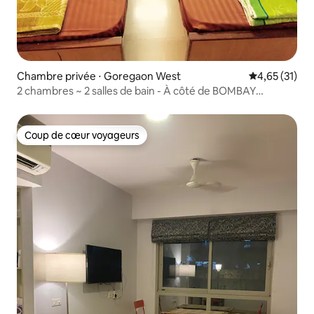
Chambre privée ⋅ Goregaon West
Évaluation mo
4,65 (31)
2 chambres ~ 2 salles de bain - À côté de BOMBAY
EXHIBITION
Coup de cœur voyageurs
Coup de cœur voyageurs