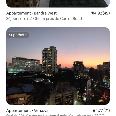
Appartement ⋅ Bandra West
Évaluation mo
4,92 (49)
Séjour serein à Chuim près de Carter Road
Superhôte
Superhôte
Appartement ⋅ Versova
Évaluation mo
4,77 (71)
Stylish 2BHK près de Lokhandwala, Kokilaben et NESCO