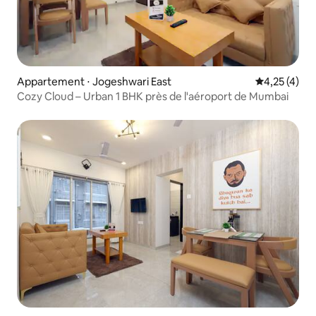
Appartement ⋅ Jogeshwari East
Évaluation m
4,25 (4)
Cozy Cloud – Urban 1 BHK près de l'aéroport de Mumbai