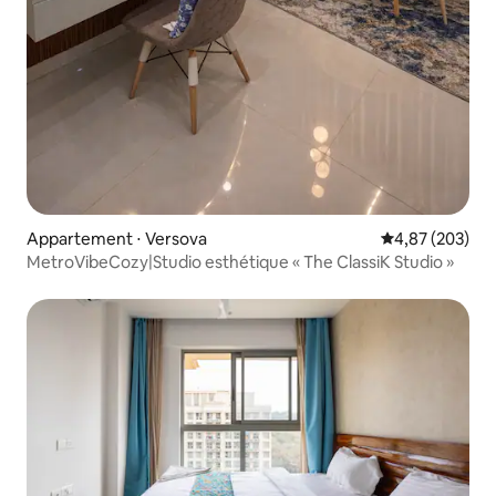
Appartement ⋅ Versova
Évaluation moy
4,87 (203)
MetroVibeCozy|Studio esthétique « The ClassiK Studio »