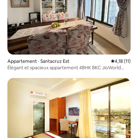
Appartement ⋅ Santacruz Est
Évaluation m
4,18 (11)
Élégant et spacieux appartement 4BHK BKC JioWorld
Centre