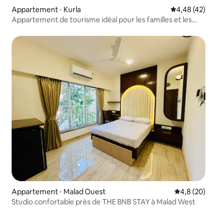
Appartement ⋅ Kurla
Évaluation mo
4,48 (42)
Appartement de tourisme idéal pour les familles et les
amis.
Appartement ⋅ Malad Ouest
Évaluation m
4,8 (20)
Studio confortable près de THE BNB STAY à Malad West