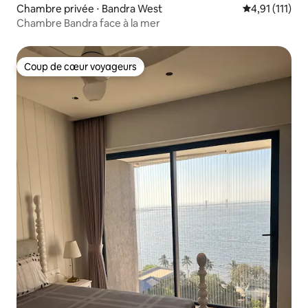
Chambre privée ⋅ Bandra West
Évaluation mo
4,91 (111)
Chambre Bandra face à la mer
Coup de cœur voyageurs
Coup de cœur voyageurs