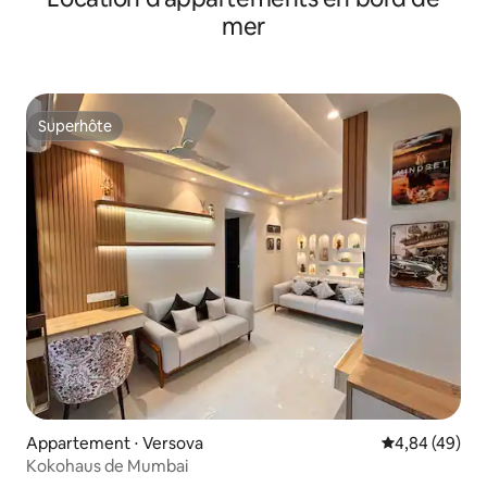
mer
Superhôte
Superhôte
Appartement ⋅ Versova
Évaluation mo
4,84 (49)
Kokohaus de Mumbai