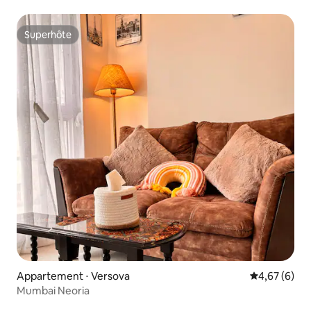
Bandra.
Superhôte
Superhôte
Appartement ⋅ Versova
Évaluation m
4,67 (6)
Mumbai Neoria