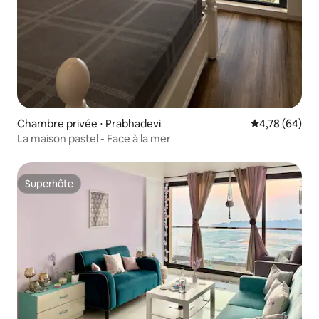
Chambre privée ⋅ Prabhadevi
Évaluation mo
4,78 (64)
La maison pastel - Face à la mer
Superhôte
Superhôte