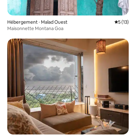
Hébergement ⋅ Malad Ouest
Évaluation
5 (13)
Maisonnette Montana Goa