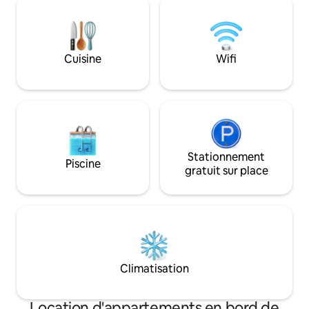
sortie. À seulement 15 minutes de la
plage de Versova, des cafés accueillants
et de la vie nocturne animée de Mumbai,
il offre le parfait équilibre entre confort,
Cuisine
Wifi
charme et commodité. Détendez-vous,
relaxez-vous et faites de ce havre de
paix votre maison loin de chez vous :)
Stationnement
Piscine
gratuit sur place
Climatisation
Location d'appartements en bord de