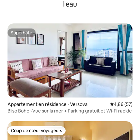
l'eau
Superhôte
Superhôte
Appartement en résidence ⋅ Versova
Évaluation mo
4,86 (57)
Bliso Boho~Vue sur la mer + Parking gratuit et Wi-Fi rapide
Coup de cœur voyageurs
Coup de cœur voyageurs