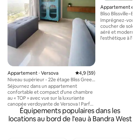
Appartement en r
⋅ Versova
Bliso Blissville~En
2 chambres de luxe
Imprégnez-vous 
coucher de soleil irréels
aéré et moderne ! B
l'esthétique à l'état pur✨ La
de l'ensemble de l
goût sur le thème d
complète la vue su
est notre maison 
et nous vous invit
Appartement ⋅ Versova
Évaluation moyenne sur la bas
4,9 (59)
à des moments ple
Niveau supérieur - 22e étage Bliss Green
proches 💜 Profitez d'une vue
Serenity !
imprenable sur tout
Séjournez dans un appartement
sublime infini de c
confortable et compact d'une chambre
pour les séjours l
au « TOP » avec vue sur la luxuriante
vacances sédentai
canopée verdoyante de Versova ! Parfait
Équipements populaires dans les
travail, les voyageu
pour 2 personnes ! Lumineux, aéré et
touristes et ceux 
paisible, ce logement est baigné de
locations au bord de l'eau à Bandra West
loisirs de luxe🌟
lumière naturelle : une retraite apaisante
loin de l'agitation de la ville. Profitez de
votre café du matin près de la fenêtre
ou détendez-vous après une journée de