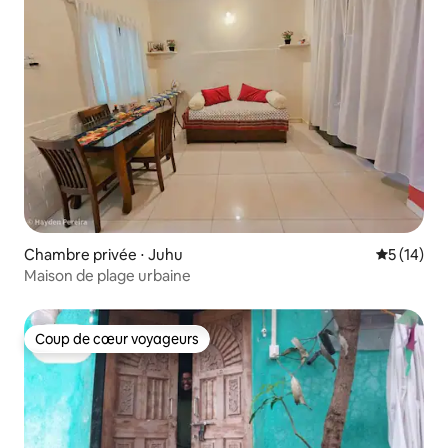
Chambre privée ⋅ Juhu
Évaluation
5 (14)
Maison de plage urbaine
Coup de cœur voyageurs
Coup de cœur voyageurs