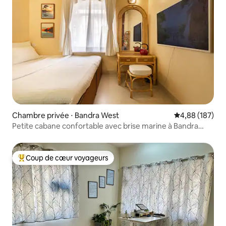
Chambre privée ⋅ Bandra West
Évaluation moy
4,88 (187)
Petite cabane confortable avec brise marine à Bandra
Ouest
Coup de cœur voyageurs
Coups de cœur voyageurs les plus appréciés