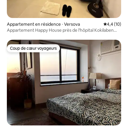
Appartement en résidence ⋅ Versova
Évaluation m
4,4 (10)
Appartement Happy House près de l'hôpital Kokilaben
2 BHK
Coup de cœur voyageurs
Coup de cœur voyageurs