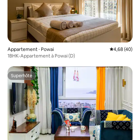
Appartement ⋅ Powai
Évaluation mo
4,68 (40)
1BHK-Appartement à Powai (D)
Superhôte
Superhôte