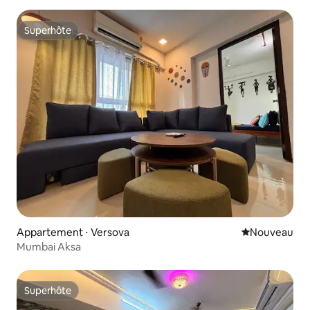
Superhôte
Superhôte
Appartement ⋅ Versova
Nouvel hébe
Nouveau
Mumbai Aksa
Superhôte
Superhôte