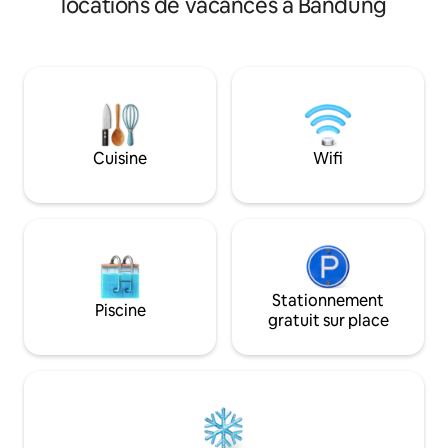
locations de vacances à Bandung
instantanément d
(dimensions 5 x 6 m) La hauteur
L'espace de vie o
maximale de la voiture pour l'entrée est
ambiance romantique À la tombé
de 2,4 m.
nuit, la lumière d
atmosphère magiq
La piscine privée
de cette villa, par
baignade relaxante
Cuisine
Wifi
plongeon romantiqu
prélasser dans une
cocktail, profiter
la fois 💖
Stationnement
Piscine
gratuit sur place