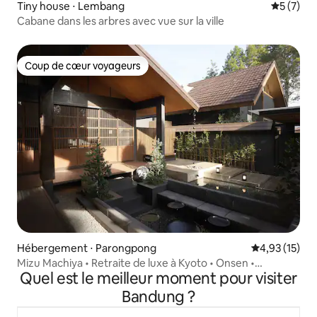
Tiny house ⋅ Lembang
Évaluatio
5 (7)
Cabane dans les arbres avec vue sur la ville
Coup de cœur voyageurs
Coup de cœur voyageurs
Hébergement ⋅ Parongpong
Évaluation mo
4,93 (15)
Mizu Machiya • Retraite de luxe à Kyoto • Onsen •
Quel est le meilleur moment pour visiter
Lembang
Bandung ?