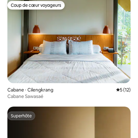
Coup de cœur voyageurs
Coup de cœur voyageurs
Cabane ⋅ Cilengkrang
Évaluation
5 (12)
Cabane Sawasaé
Superhôte
Superhôte