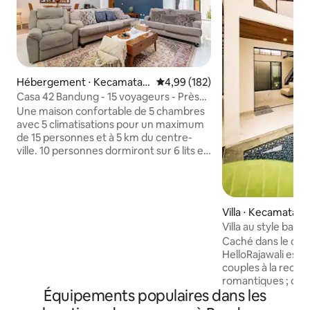
Hébergement ⋅ Kecamatan
Évaluation moyenne sur la base 
4,99 (182)
Antapani
Casa 42 Bandung - 15 voyageurs - Près
du centre-ville
Une maison confortable de 5 chambres
avec 5 climatisations pour un maximum
de 15 personnes et à 5 km du centre-
ville. 10 personnes dormiront sur 6 lits et
5 personnes sur des lits de voyage.
Veuillez indiquer le nombre de
voyageurs dans le système de
réservation. 4 salles de bain ont de l'eau
Villa ⋅ Kecamatan 
chaude. Serviette, équipements, sèche-
Villa au style balin
cheveux, fer à repasser et lave-linge
de Bandung
Caché dans le cen
sont fournis. Un cuiseur à riz, de l'eau
HelloRajawali est 
potable, du gaz, un four à micro-ondes,
couples à la rec
un barbecue, une poêle à griller et des
romantiques ; off
couverts sont fournis. Netflix, la
Équipements populaires dans les
intime luxueuse p
télévision et le wifi sont gratuits.
l'harmonie La villa vous enveloppe
Stationnement sous abri pour 2 voitures