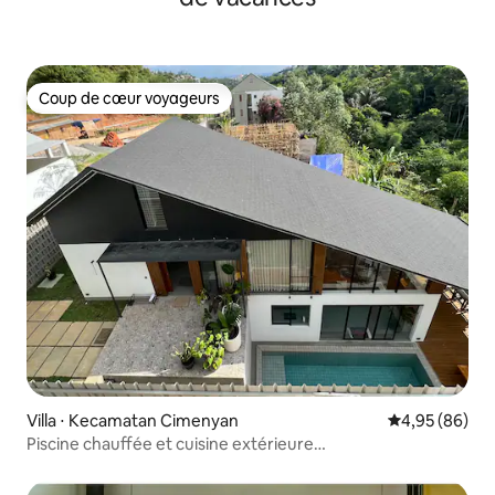
Coup de cœur voyageurs
Coup de cœur voyageurs
Villa ⋅ Kecamatan Cimenyan
Évaluation mo
4,95 (86)
Piscine chauffée et cuisine extérieure
@Incognito.Bandung