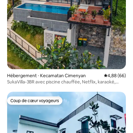
Hébergement ⋅ Kecamatan Cimenyan
Évaluation mo
4,88 (66)
SukaVilla-3BR avec piscine chauffée, Netflix, karaoké,
barbecue
Coup de cœur voyageurs
Coup de cœur voyageurs