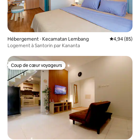
Hébergement ⋅ Kecamatan Lembang
Évaluation mo
4,94 (85)
Logement à Santorin par Kananta
Coup de cœur voyageurs
Coup de cœur voyageurs