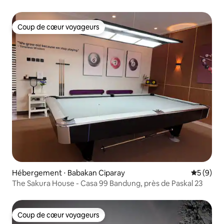
Coup de cœur voyageurs
Coup de cœur voyageurs
Hébergement ⋅ Babakan Ciparay
Évaluatio
5 (9)
The Sakura House - Casa 99 Bandung, près de Paskal 23
Coup de cœur voyageurs
Coup de cœur voyageurs