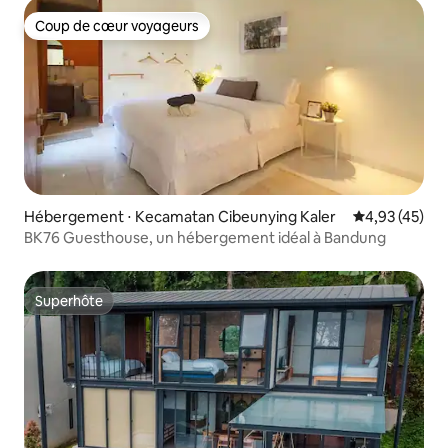
Coup de cœur voyageurs
Coup de cœur voyageurs
Hébergement ⋅ Kecamatan Cibeunying Kaler
Évaluation mo
4,93 (45)
BK76 Guesthouse, un hébergement idéal à Bandung
Superhôte
Superhôte