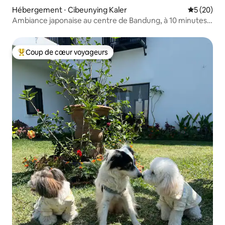
Hébergement ⋅ Cibeunying Kaler
Évaluation
5 (20)
Ambiance japonaise au centre de Bandung, à 10 minutes
de Gedung Sate
Coup de cœur voyageurs
Coups de cœur voyageurs les plus appréciés