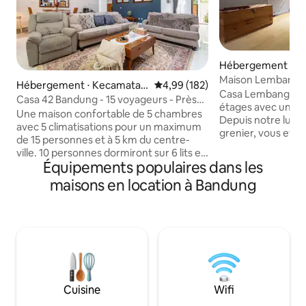
Hébergement ⋅ L
Maison Lembang 
Hébergement ⋅ Kecamatan
Évaluation moyenne sur la base 
4,99 (182)
Casa Lembang 2 e
Antapani
Casa 42 Bandung - 15 voyageurs - Près
étages avec un 3èm
du centre-ville
Une maison confortable de 5 chambres
Depuis notre lucar
avec 5 climatisations pour un maximum
grenier, vous et v
de 15 personnes et à 5 km du centre-
profiter de la vue s
ville. 10 personnes dormiront sur 6 lits et
du lever du soleil
Équipements populaires dans les
5 personnes sur des lits de voyage.
sur la montagne p
Veuillez indiquer le nombre de
maisons en location à Bandung
du temps frais (jus
voyageurs dans le système de
C'est pourquoi nou
réservation. 4 salles de bain ont de l'eau
climatisation car 
chaude. Serviette, équipements, sèche-
frais. Casa Lembang 2 vous offre 3 lits
cheveux, fer à repasser et lave-linge
Queen Size et un 
sont fournis. Un cuiseur à riz, de l'eau
eau, 3 douches, un
potable, du gaz, un four à micro-ondes,
télévision et un jardi
un barbecue, une poêle à griller et des
Netflix, une télév
couverts sont fournis. Netflix, la
se détendre.
Cuisine
Wifi
télévision et le wifi sont gratuits.