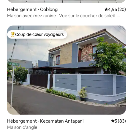
Hébergement ⋅ Coblong
Évaluation mo
4,95 (20)
Maison avec mezzanine · Vue sur le coucher de soleil ·
Jardin privé
Coup de cœur voyageurs
Coups de cœur voyageurs les plus appréciés
Hébergement ⋅ Kecamatan Antapani
Évaluation
5 (83)
Maison d'angle