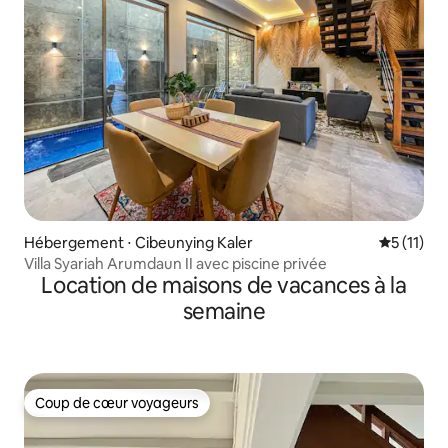
Hébergement ⋅ Cibeunying Kaler
Évaluatio
5 (11)
Villa Syariah Arumdaun II avec piscine privée
Location de maisons de vacances à la
semaine
Coup de cœur voyageurs
Coup de cœur voyageurs