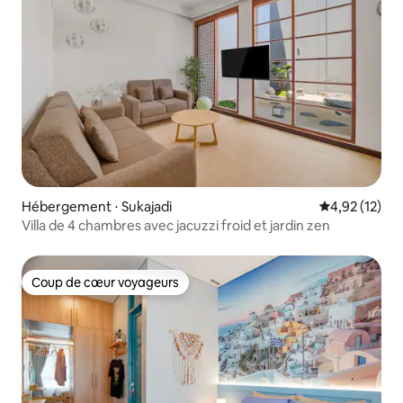
Hébergement ⋅ Sukajadi
Évaluation mo
4,92 (12)
Villa de 4 chambres avec jacuzzi froid et jardin zen
Coup de cœur voyageurs
Coup de cœur voyageurs