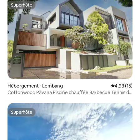
Superhôte
Superhôte
Hébergement ⋅ Lembang
Évaluation mo
4,93 (15)
Cottonwood Pavana Piscine chauffée Barbecue Tennis de
table Fitness
Superhôte
Superhôte