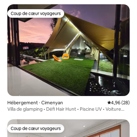
Coup de cœur voyageurs
Coup de cœur voyageurs
Hébergement ⋅ Cimenyan
Évaluation mo
4,96 (28)
Villa de glamping • Défi Hair Hunt • Piscine UV • Voiture
électrique
Coup de cœur voyageurs
Coup de cœur voyageurs