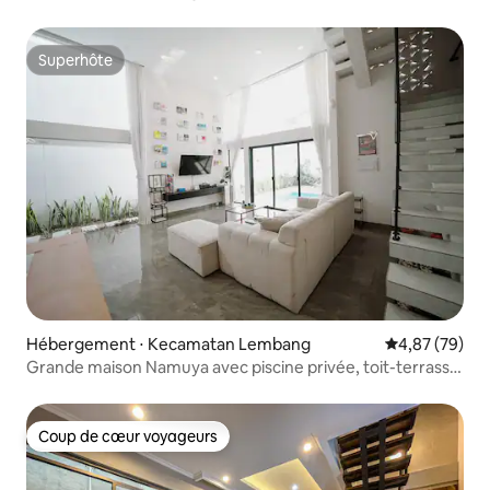
Superhôte
Superhôte
Hébergement ⋅ Kecamatan Lembang
Évaluation mo
4,87 (79)
Grande maison Namuya avec piscine privée, toit-terrasse,
barbecue et karaoké
Coup de cœur voyageurs
Coup de cœur voyageurs