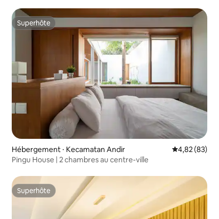
Superhôte
Superhôte
Hébergement ⋅ Kecamatan Andir
Évaluation mo
4,82 (83)
Pingu House | 2 chambres au centre-ville
Superhôte
Superhôte