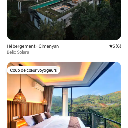
Hébergement ⋅ Cimenyan
Évaluatio
5 (6)
Belio Solara
Coup de cœur voyageurs
Coup de cœur voyageurs