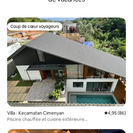
Coup de cœur voyageurs
Coup de cœur voyageurs
Villa ⋅ Kecamatan Cimenyan
Évaluation mo
4,95 (86)
Piscine chauffée et cuisine extérieure
@Incognito.Bandung