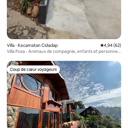
Villa ⋅ Kecamatan Cidadap
Évaluation mo
4,94 (62)
Villa Posa - Animaux de compagnie, enfants et personnes
âgées.
Coup de cœur voyageurs
Coup de cœur voyageurs