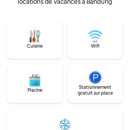
locations de vacances à Bandung
instantanément d
(dimensions 5 x 6 m) La hauteur
L'espace de vie o
maximale de la voiture pour l'entrée est
ambiance romantique À la tombé
de 2,4 m.
nuit, la lumière d
atmosphère magiq
La piscine privée
de cette villa, par
baignade relaxante
Cuisine
Wifi
plongeon romantiqu
prélasser dans une
cocktail, profiter
la fois 💖
Stationnement
Piscine
gratuit sur place