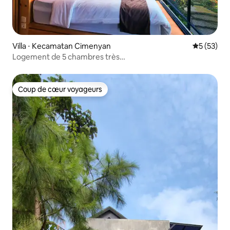
Villa ⋅ Kecamatan Cimenyan
Évaluation
5 (53)
Logement de 5 chambres très
instagrammable | Billard | Jacuzzi en option
Coup de cœur voyageurs
Coup de cœur voyageurs