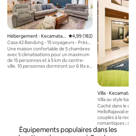
Hébergement ⋅ Kecamatan
Évaluation moyenne sur la base 
4,99 (182)
Antapani
Casa 42 Bandung - 15 voyageurs - Près
du centre-ville
Une maison confortable de 5 chambres
avec 5 climatisations pour un maximum
de 15 personnes et à 5 km du centre-
ville. 10 personnes dormiront sur 6 lits et
5 personnes sur des lits de voyage.
Veuillez indiquer le nombre de
voyageurs dans le système de
réservation. 4 salles de bain ont de l'eau
Villa ⋅ Kecamatan 
chaude. Serviette, équipements, sèche-
Villa au style balin
cheveux, fer à repasser et lave-linge
de Bandung
Caché dans le cen
sont fournis. Un cuiseur à riz, de l'eau
HelloRajawali est 
potable, du gaz, un four à micro-ondes,
couples à la rec
un barbecue, une poêle à griller et des
romantiques ; off
couverts sont fournis. Netflix, la
Équipements populaires dans les
intime luxueuse p
télévision et le wifi sont gratuits.
l'harmonie La villa vous enveloppe
Stationnement sous abri pour 2 voitures