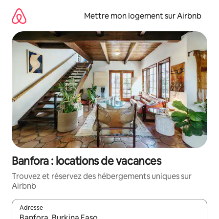
Aller
directement
Mettre mon logement sur Airbnb
au
contenu
Banfora : locations de vacances
Trouvez et réservez des hébergements uniques sur
Airbnb
Adresse
Lorsque les résultats s'affichent, utilisez les flèches vers le hau