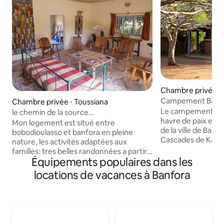
Chambre privée ⋅ 
Campement Baob
Chambre privée ⋅ Toussiana
Le campement Bao
le chemin de la source
havre de paix et d
,Toussiana,Burkina Faso
Mon logement est situé entre
de la ville de Banf
bobodioulasso et banfora en pleine
Cascades de Karfiguéla. Le 
nature, les activités adaptées aux
dispose d'un air sp
familles: tres belles randonnées a partir
prêter à différente
Équipements populaires dans les
de la maison, la vie nocturne:nombreux
pétanque, vélo), d'une aire de camping
maquis certains dansant, les transports
locations de vacances à Banfora
et d'un parking pri
en commun: tres nombreuse navettes
(taxis brousse) vers banfora et
bobodioulasso, l'aéroport:bobodioulasso
à 50 km, le centre ville: à 1 km de la
maison tres grand marché tous les cinq