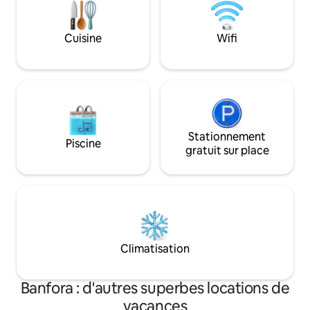
jours ,a 300 m metres epiceries .Le tarif
s'entend 17 euros pour une chambre
double
Cuisine
Wifi
Stationnement
Piscine
gratuit sur place
Climatisation
Banfora : d'autres superbes locations de
vacances