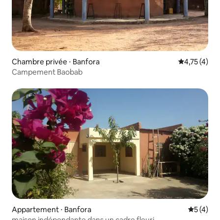
Chambre privée ⋅ Banfora
Évaluation m
4,75 (4)
Campement Baobab
Appartement ⋅ Banfora
Évaluatio
5 (4)
maison indépendante dans un cadre fleuri