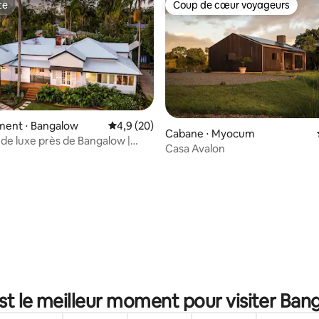
te
Coup de cœur voyageurs
te
Coup de cœur voyageurs
ent ⋅ Bangalow
Évaluation moyenne sur la base de 20 comm
4,9 (20)
ur la base de 293 commentaires : 5 sur 5
Cabane ⋅ Myocum
 de luxe près de Bangalow |
Casa Avalon
t cheminée
st le meilleur moment pour visiter Ban