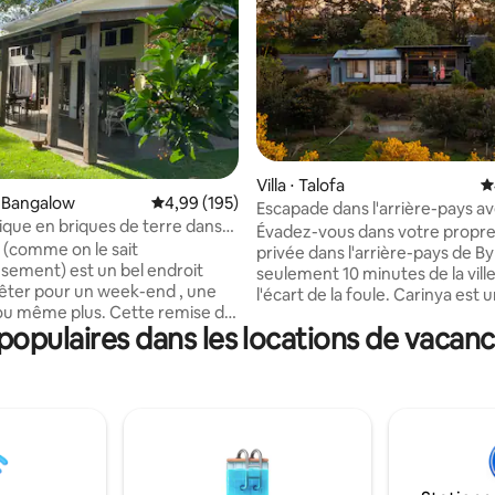
Villa ⋅ Talofa
É
 la base de 267 commentaires : 4,9 sur 5
 Bangalow
Évaluation moyenne sur la base de 195 commen
4,99 (195)
Escapade dans l'arrière-pays a
ique en briques de terre dans
sur le coucher du soleil | Près 
Évadez-vous dans votre propre 
mante ferme.
(comme on le sait
privée dans l'arrière-pays de By
sement) est un bel endroit
seulement 10 minutes de la ville
rêter pour un week-end , une
l'écart de la foule. Carinya est un
ou même plus. Cette remise de
ensemble paisible de six villas
opulaires dans les locations de vacan
briques de boue convertie
situées parmi les collines vallon
 tranquillité complète avec un
brousse indigène. Passez des 
t un ameublement haut de
tranquilles sur la terrasse, rega
 Muddy offre un joli
vaches passer et profitez de la 
e d'une chambre avec salle de
vallée au coucher du soleil, tou
ative (avec douche intérieure),
plages de Byron et des cafés d
mplète (lave-vaisselle, lave-
Bangalow. Parfaite pour les familles ou
 un grand salon avec canapés en
les couples, chaque villa est e