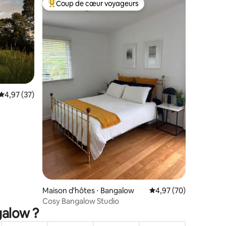
Coup de cœur voyageurs
Coups de cœur voyageurs les plus appréciés
entaires : 4,9 sur 5
Évaluation moyenne sur la base de 37 commentaires : 4,97 sur 5
4,97 (37)
Maison d'hôtes ⋅ Bangalow
Évaluation moyenne su
4,97 (70)
Cosy Bangalow Studio
galow ?