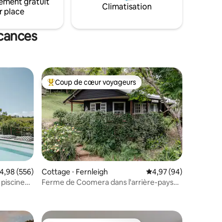
ement gratuit
bres, une
Climatisation
se sentant débordés et repartent en se
r place
terrasse
sentant complètement reposés.
acances
Coup de cœur voyageurs
lus appréciés
Coups de cœur voyageurs les plus appréciés
valuation moyenne sur la base de 556 commentaires : 4,98 sur 5
4,98 (556)
Cottage ⋅ Fernleigh
Évaluation moyenne su
4,97 (94)
 piscine
Ferme de Coomera dans l'arrière-pays
taires : 4,89 sur 5
de Byron
de Byron