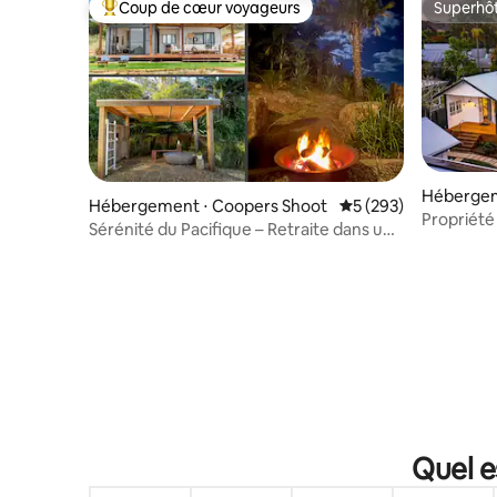
Coup de cœur voyageurs
Superhô
Coups de cœur voyageurs les plus appréciés
Superhô
Hébergem
Hébergement ⋅ Coopers Shoot
Évaluation moyenne s
5 (293)
Propriété
Sérénité du Pacifique – Retraite dans une
Piscine e
villa de l’arrière-pays
Quel e