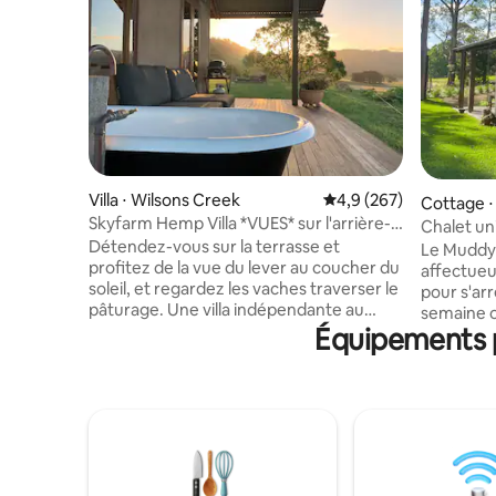
Villa ⋅ Wilsons Creek
Évaluation moyenne sur
4,9 (267)
Cottage ⋅
Skyfarm Hemp Villa *VUES* sur l'arrière-
Chalet un
pays de Byron
Détendez-vous sur la terrasse et
une char
Le Muddy 
profitez de la vue du lever au coucher du
affectueu
soleil, et regardez les vaches traverser le
pour s'ar
pâturage. Une villa indépendante au
semaine 
milieu d'une ferme d'élevage, avec vue
Équipements p
ferme en 
sur la campagne au loin : vous vous
offre une
sentirez immergé dans la campagne.
design e
Style rustique de ferme avec une
gamme. Le
esthétique japonaise unique, notre villa
sanctuair
écologique durable est un havre de paix
bains priv
calme et sain avec des murs en chanvre
cuisine co
naturel enduits de chaux, des éléments
linge) et