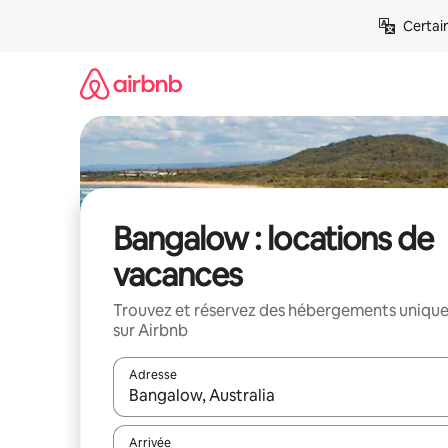
Aller
Certai
directement
au
contenu
Bangalow : locations de
vacances
Trouvez et réservez des hébergements uniqu
sur Airbnb
Adresse
Lorsque les résultats s'affichent, utilisez les flèc
Arrivée