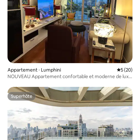
Appartement ⋅ Lumphini
Évaluation
5 (20)
NOUVEAU Appartement confortable et moderne de luxe
de 75 m² avec 1 chambre
Superhôte
Superhôte