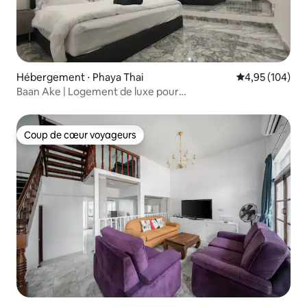
Hébergement ⋅ Phaya Thai
Évaluation moy
4,95 (104)
Baan Ake | Logement de luxe pour
11 personnes @ Chatuchak / Service en français
Coup de cœur voyageurs
Coup de cœur voyageurs