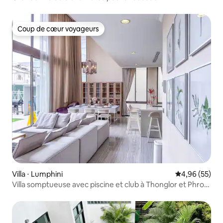
personnes, piscine extra large, calme et élégante, choix
de vacances idéal. BBQ possible (barbecue)
Coup de cœur voyageurs
Coup de cœur voyageurs
Villa ⋅ Lumphini
Évaluation mo
4,96 (55)
Villa somptueuse avec piscine et club à Thonglor et Phrom
Phong BTS