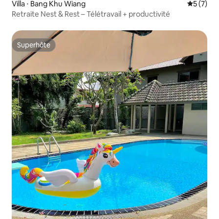
Villa ⋅ Bang Khu Wiang
Évaluatio
5 (7)
Retraite Nest & Rest – Télétravail + productivité
Superhôte
Superhôte