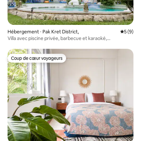
Hébergement ⋅ Pak Kret District,
Évaluatio
5 (9)
Villa avec piscine privée, barbecue et karaoké,
10 personnes
Coup de cœur voyageurs
Coup de cœur voyageurs