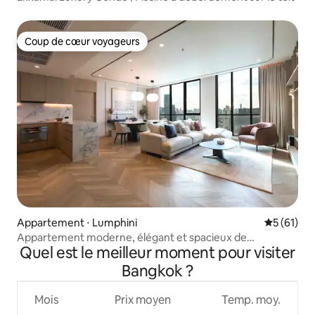
Coup de cœur voyageurs
Coup de cœur voyageurs
Appartement ⋅ Lumphini
Évaluation
5 (61)
Appartement moderne, élégant et spacieux de
Quel est le meilleur moment pour visiter
3 chambres près de Thonglor
Bangkok ?
Mois
Prix moyen
Temp. moy.