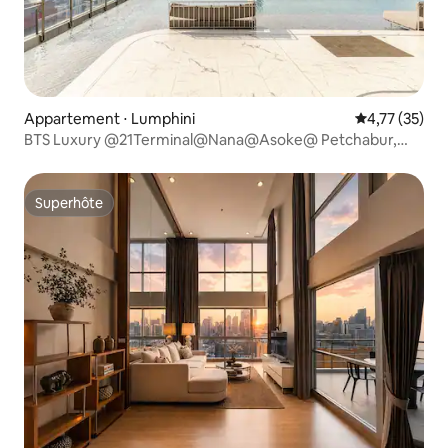
Appartement ⋅ Lumphini
Évaluation mo
4,77 (35)
BTS Luxury @21Terminal@Nana@Asoke@ Petchabur,
accueil gratuit à l'aéroport
Superhôte
Superhôte