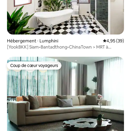
Hébergement ⋅ Lumphini
Évaluation mo
4,95 (39)
[YookBKK] Siam•Bantadthong•ChinaTown > MRT à
proximité
Coup de cœur voyageurs
Coup de cœur voyageurs