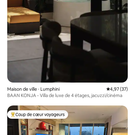
Maison de ville ⋅ Lumphini
Évaluation mo
4,97 (37)
BAAN KONJA - Villa de luxe de 4 étages, jacuzzi/cinéma
Coup de cœur voyageurs
Coups de cœur voyageurs les plus appréciés