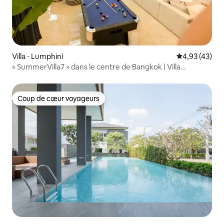
Villa ⋅ Lumphini
Évaluation mo
4,93 (43)
« SummerVilla7 » dans le centre de Bangkok | Villa
individuelle de 7 chambres avec piscine | Petit-déjeuner,
proche du BTS | Asok | EmQuartier
Coup de cœur voyageurs
Coup de cœur voyageurs