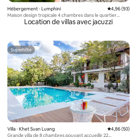
Hébergement ⋅ Lumphini
Évaluation mo
4,96 (93)
Maison design tropicale 4 chambres dans le quartier
Location de villas avec jacuzzi
branché d'Ekamai
Superhôte
Superhôte
Villa ⋅ Khet Suan Luang
Évaluation mo
4,86 (50)
Grande villa de 8 chambres pouvant accueillir 22