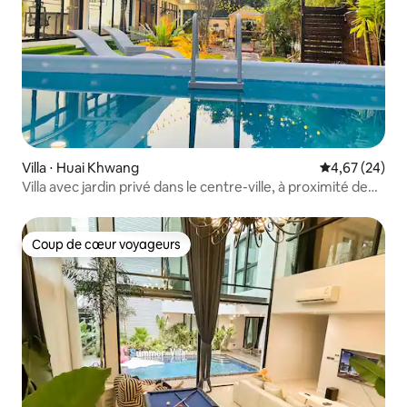
Villa ⋅ Huai Khwang
Évaluation mo
4,67 (24)
Villa avec jardin privé dans le centre-ville, à proximité de
RCA, avec quatre chambres
Coup de cœur voyageurs
Coup de cœur voyageurs