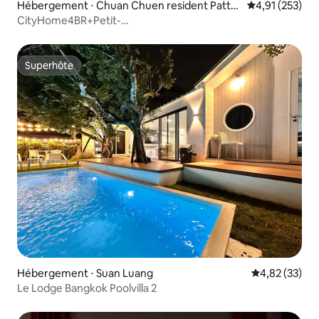
Hébergement ⋅ Chuan Chuen resident Patta
Évaluation moy
4,91 (253)
nakarn 45/57 soi Pattanakarn 57 Pattanakarn
CityHome4BR+Petit-
Road Bangkok
déjeunergratuit*+DropOffAPgratuit*+PickUp AP*
Superhôte
Superhôte
Hébergement ⋅ Suan Luang
Évaluation mo
4,82 (33)
Le Lodge Bangkok Poolvilla 2