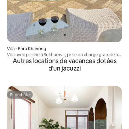
Villa ⋅ Phra Khanong
Villa avec piscine à Sukhumvit, prise en charge gratuite à
Autres locations de vacances dotées
l'aéroport |BTS |
d'un jacuzzi
Superhôte
Superhôte