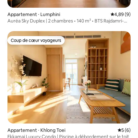
Appartement ⋅ Lumphini
Évaluation m
4,89 (9)
Auréa Sky Duplex | 2 chambres • 140 m² • BTS Rajdamri-
Siam
Coup de cœur voyageurs
Coup de cœur voyageurs
Appartement ⋅ Khlong Toei
Évaluatio
5 (6)
Ekkamai Luxury Condo | Piscine à débordement sur le toit