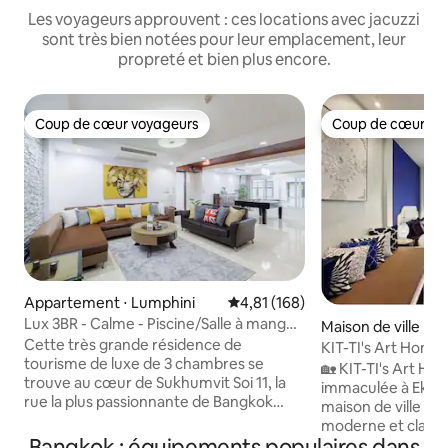
Les voyageurs approuvent : ces locations avec jacuzzi
sont très bien notées pour leur emplacement, leur
propreté et bien plus encore.
Coup de cœur voyageurs
Coup de cœur vo
Coup de cœur voyageurs
Coup de cœur vo
Appartement ⋅ Lumphini
Évaluation moyenne sur la base 
4,81 (168)
Lux 3BR - Calme - Piscine/Salle à manger
Maison de ville ⋅ 
- Nana BTS, avec services
Cette très grande résidence de
KIT-TI's Art Home •
tourisme de luxe de 3 chambres se
Sukhumvit
🏡 KIT-TI's Art Hom
trouve au cœur de Sukhumvit Soi 11, la
immaculée à Ekka
rue la plus passionnante de Bangkok
maison de ville imp
pour la vie nocturne, les restaurants et
moderne et classi
les bars sur les toits. Spacieux, élégant, il
Bangkok : équipements populaires dans
« One Floor, One S