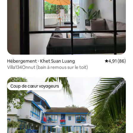
Hébergement ⋅ Khet Suan Luang
Évaluation mo
4,91 (86)
Villa134Onnut (bain à remous sur le toit)
Coup de cœur voyageurs
Coup de cœur voyageurs