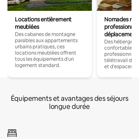
Locations entièrement
Nomades num
meublées
professionnel
déplacement
Des cabanes de montagne
paisibles aux appartements
Des hébergem
urbains pratiques, ces
confortables p
locations meublées offrent
professionnels
tous les équipements d'un
télétravail dis
logement standard.
et d'espaces de
Équipements et avantages des séjours
longue durée