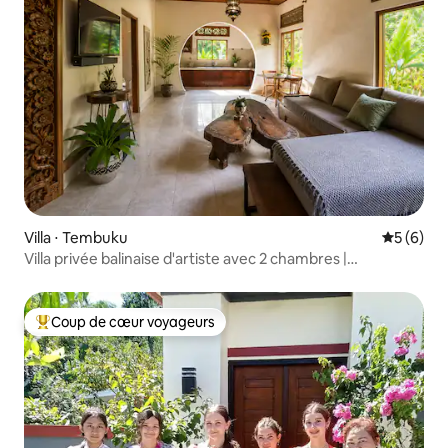
Villa ⋅ Tembuku
Évaluatio
5 (6)
Villa privée balinaise d'artiste avec 2 chambres |
Jungle/brasero
Coup de cœur voyageurs
Coups de cœur voyageurs les plus appréciés