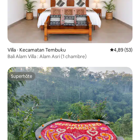
Villa ⋅ Kecamatan Tembuku
Évaluation mo
4,89 (53)
Bali Alam Villa : Alam Asri (1 chambre)
Superhôte
Superhôte