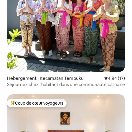
Hébergement ⋅ Kecamatan Tembuku
Évaluation mo
4,94 (17)
Séjournez chez l'habitant dans une communauté balinaise
Coup de cœur voyageurs
Coups de cœur voyageurs les plus appréciés