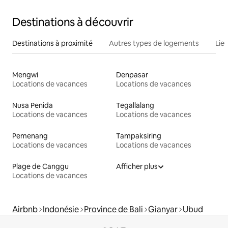
Destinations à découvrir
Destinations à proximité
Autres types de logements
Lie
Mengwi
Denpasar
Locations de vacances
Locations de vacances
Nusa Penida
Tegallalang
Locations de vacances
Locations de vacances
Pemenang
Tampaksiring
Locations de vacances
Locations de vacances
Plage de Canggu
Afficher plus
Locations de vacances
Airbnb
Indonésie
Province de Bali
Gianyar
Ubud