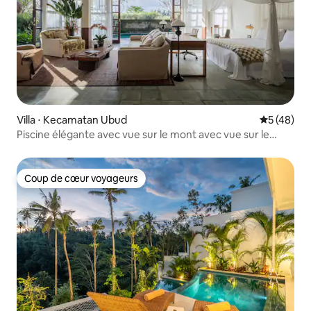
Villa ⋅ Kecamatan Ubud
Évaluation
5 (48)
Piscine élégante avec vue sur le mont avec vue sur le
mont Agung, à 7 minutes d'Ubud
Coup de cœur voyageurs
Coup de cœur voyageurs