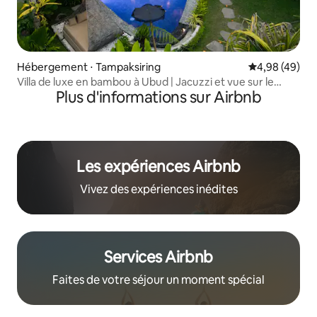
Hébergement ⋅ Tampaksiring
Évaluation mo
4,98 (49)
Villa de luxe en bambou à Ubud | Jacuzzi et vue sur le
Plus d'informations sur Airbnb
coucher du soleil
Les expériences Airbnb
Vivez des expériences inédites
Services Airbnb
Faites de votre séjour un moment spécial