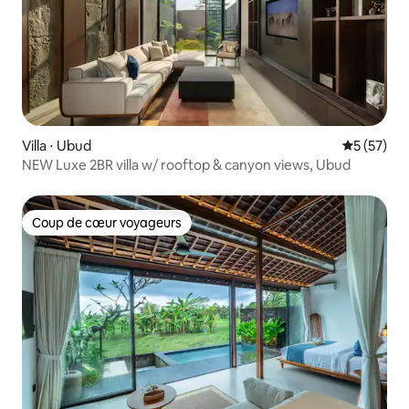
Villa ⋅ Ubud
Évaluation
5 (57)
NEW Luxe 2BR villa w/ rooftop & canyon views, Ubud
Coup de cœur voyageurs
Coup de cœur voyageurs