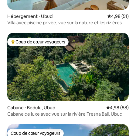
Hébergement ⋅ Ubud
Évaluation mo
4,98 (51)
Villa avec piscine privée, vue sur la nature et les rizières
Coup de cœur voyageurs
Coups de cœur voyageurs les plus appréciés
Cabane ⋅ Bedulu, Ubud
Évaluation mo
4,98 (88)
Cabane de luxe avec vue sur la rivière Tresna Bali, Ubud
Coup de cœur voyageurs
Coup de cœur voyageurs