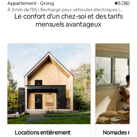
Appartement ⋅ Grong
Évaluation
5 (36)
À 3 min de l'E6 | Recharge pour véhicules électriques |
Le confort d'un chez-soi et des tarifs
Qualité hôtel
mensuels avantageux
Locations entièrement
Nomades num