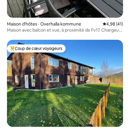
Maison d'hôtes ⋅ Overhalla kommune
Évaluation mo
4,98 (41)
Maison avec balcon et vue, à proximité de Fv17. Chargeur
de voiture électrique
Coup de cœur voyageurs
Coups de cœur voyageurs les plus appréciés