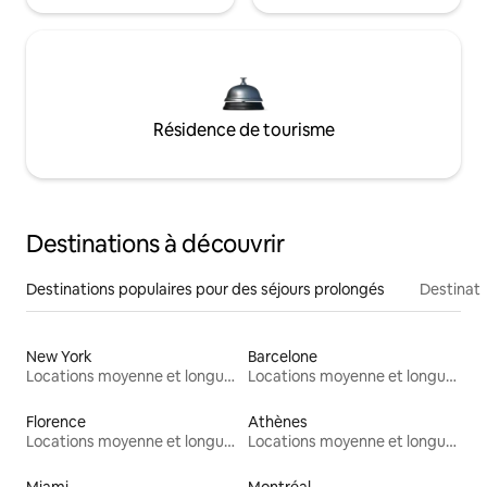
Résidence de tourisme
Destinations à découvrir
Destinations populaires pour des séjours prolongés
Destinati
New York
Barcelone
Locations moyenne et longue durée
Locations moyenne et longue durée
Florence
Athènes
Locations moyenne et longue durée
Locations moyenne et longue durée