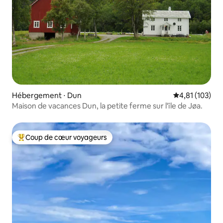
Hébergement ⋅ Dun
Évaluation moy
4,81 (103)
Maison de vacances Dun, la petite ferme sur l'île de Jøa.
Coup de cœur voyageurs
Coups de cœur voyageurs les plus appréciés