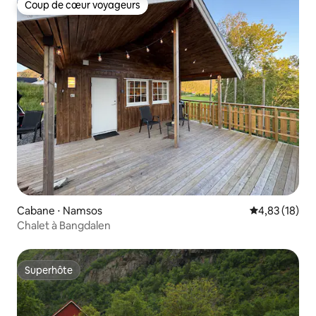
Coup de cœur voyageurs
Coup de cœur voyageurs
Cabane ⋅ Namsos
Évaluation mo
4,83 (18)
Chalet à Bangdalen
Superhôte
Superhôte