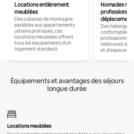
Locations entièrement
Nomades num
meublées
professionnel
déplacement
Des cabanes de montagne
paisibles aux appartements
Des hébergem
urbains pratiques, ces
confortables p
locations meublées offrent
professionnels
tous les équipements d'un
télétravail dis
logement standard.
et d'espaces de
Équipements et avantages des séjours
longue durée
Locations meublées