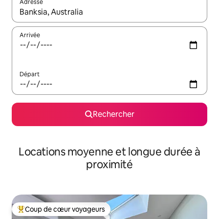
Adresse
Lorsque les résultats s'affichent, utilisez les flèches vers le hau
Arrivée
Départ
Rechercher
Locations moyenne et longue durée à
proximité
Coup de cœur voyageurs
Coups de cœur voyageurs les plus appréciés