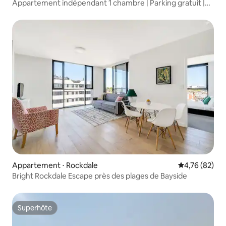
Appartement indépendant 1 chambre | Parking gratuit |
Près de l'aéroport et du train
Appartement ⋅ Rockdale
Évaluation mo
4,76 (82)
Bright Rockdale Escape près des plages de Bayside
Superhôte
Superhôte