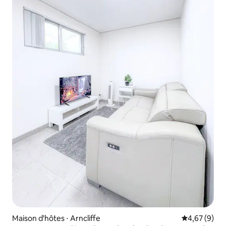
Maison d'hôtes ⋅ Arncliffe
Évaluation m
4,67 (9)