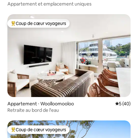
Appartement et emplacement uniques
Coup de cœur voyageurs
Coups de cœur voyageurs les plus appréciés
Appartement ⋅ Woolloomooloo
Évaluation
5 (40)
Retraite au bord de l'eau
Coup de cœur voyageurs
Coups de cœur voyageurs les plus appréciés