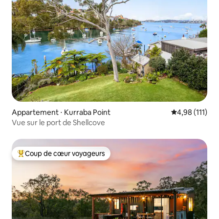
Appartement ⋅ Kurraba Point
Évaluation moy
4,98 (111)
Vue sur le port de Shellcove
Coup de cœur voyageurs
Coups de cœur voyageurs les plus appréciés