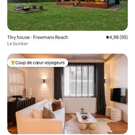
Tiny house ⋅ Freemans Reach
Évaluation mo
4,98 (95)
Le bunker
Coup de cœur voyageurs
Coups de cœur voyageurs les plus appréciés