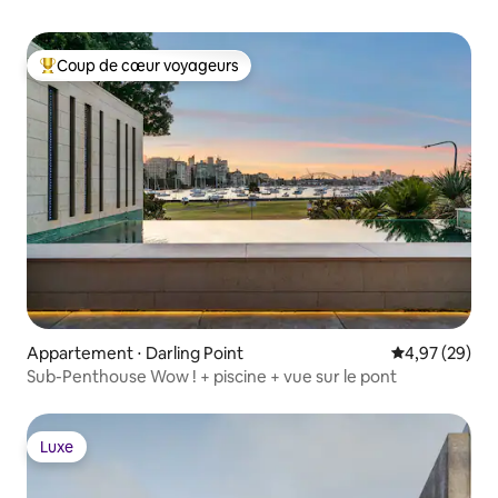
Coup de cœur voyageurs
Coups de cœur voyageurs les plus appréciés
Appartement ⋅ Darling Point
Évaluation mo
4,97 (29)
Sub-Penthouse Wow ! + piscine + vue sur le pont
Luxe
Luxe