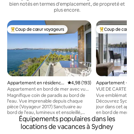
bien notés en termes d'emplacement, de propreté et
plus encore.
Coup de cœur voyageurs
Coup de cœur 
Coups de cœur voyageurs les plus appréciés
Coups de cœur vo
Appartement en résidence
Évaluation moyenne sur la base 
4,98 (193)
Appartement ⋅ Kirri
⋅ Mosman
Appartement en bord de mer avec vue
VUE DE CARTE PO
panoramique imprenable
EMBLÉMATIQUE D
Magnifique coin de paradis au bord de
Vue emblématique 
L'OPÉRA DE SYDN
l'eau. Vue imprenable depuis chaque
Découvrez Sydney 
pièce (Voyageur 2017) Sanctuaire au
jour dans cet app
bord de l'eau, lumineux et ensoleillé,
en bord de mer a
Équipements populaires dans les
idyllique. Bureau à domicile séparé Tout
imprenable sur l'O
le linge de maison et le logement sont
Bridge. Magnifiquement meublé, cuisine
locations de vacances à Sydney
nettoyés par des professionnels. Balcon
moderne, salon élé