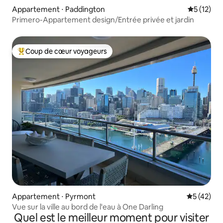
Appartement ⋅ Paddington
Évaluation
5 (12)
Primero-Appartement design/Entrée privée et jardin
Coup de cœur voyageurs
Coups de cœur voyageurs les plus appréciés
Appartement ⋅ Pyrmont
Évaluation
5 (42)
Vue sur la ville au bord de l'eau à One Darling
Quel est le meilleur moment pour visiter