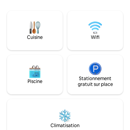
en plein air parfait pour les
pour les boissons 
boissons/repas Dîner au barbecue,
Parfait pour les v
chaises longues, piscine du port Parking
de confort, de desi
sur place : hauteur maximale de la
emblématique de Sydney
voiture 1,7 mètre Bus et ferry à
Disponible comme 
proximité Feux d'artifice souvent vus,
calendrier Airbnb. Stationnement : limit
spectaculaires le soir du Nouvel An et le
à 2 heures. Pas id
Cuisine
Wifi
jour de l'Australie. Paisible le jour,
avec voiture. Réveillon du Nouvel An -
magnifique la nuit Venez vous détendre
désolé, il n'est PA
– vous ne voudrez pas partir !
Stationnement
Piscine
gratuit sur place
Climatisation