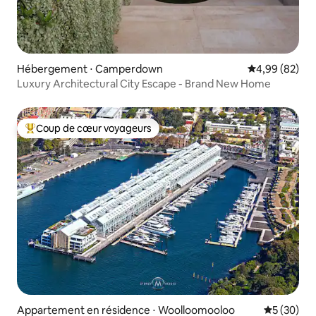
Hébergement ⋅ Camperdown
Évaluation mo
4,99 (82)
Luxury Architectural City Escape - Brand New Home
Coup de cœur voyageurs
Coups de cœur voyageurs les plus appréciés
Appartement en résidence ⋅ Woolloomooloo
Évaluation
5 (30)