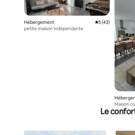
Hébergement
Évaluation moyenne
5 (43)
petite maison indépendante
Héberge
Maison co
Le confor