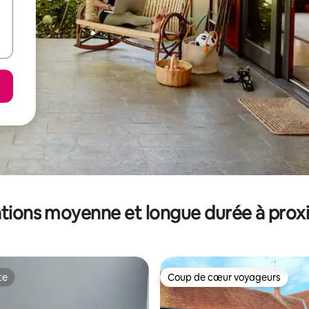
tions moyenne et longue durée à prox
te
Coup de cœur voyageurs
te
Coup de cœur voyageurs