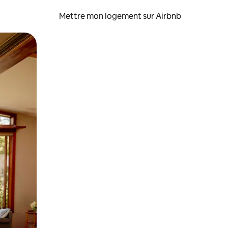
Mettre mon logement sur Airbnb
sant glisser.