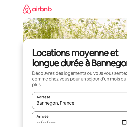
Aller
directement
au
contenu
Locations moyenne et
longue durée à Bannego
Découvrez des logements où vous vous sente
comme chez vous pour un séjour d'un mois ou
plus.
Adresse
Lorsque les résultats s'affichent, utilisez les flèc
Arrivée