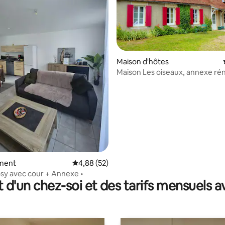
 sur la base de 43 commentaires : 5 sur 5
Maison d'hôtes
Maison Les oiseaux, annexe ré
plein pieds
ment
Évaluation moyenne sur la base de 52 commen
4,88 (52)
sy avec cour + Annexe •
t d'un chez-soi et des tarifs mensuels 