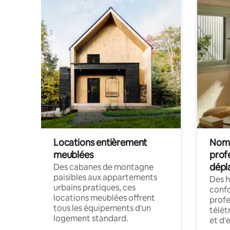
Locations entièrement
Noma
meublées
prof
dépl
Des cabanes de montagne
paisibles aux appartements
Des 
urbains pratiques, ces
confo
locations meublées offrent
profe
tous les équipements d'un
télét
logement standard.
et d'