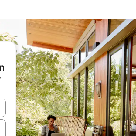
n
z
hes vers le haut et vers le bas pour les parcourir ou en appuyant et en fai