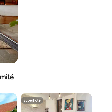
imité
Superhôte
Superhôte