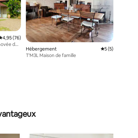
Évaluation moyenne sur la base de 76 commentaires : 4,95 sur 5
4,95 (76)
novée de
Hébergement
Évaluation moyenn
5 (5)
T'M3L Maison de famille
taires : 4,88 sur 5
avantageux