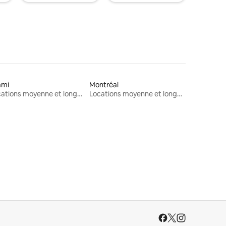
ami
Montréal
Locations moyenne et longue durée
Locations moyenne et longue durée