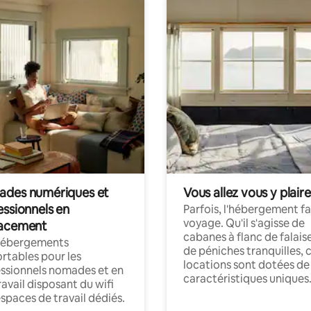
des numériques et
Vous allez vous y plaire
essionnels en
Parfois, l'hébergement fai
voyage. Qu'il s'agisse de
acement
cabanes à flanc de falais
hébergements
de péniches tranquilles, 
rtables pour les
locations sont dotées de
ssionnels nomades et en
caractéristiques uniques
ravail disposant du wifi
espaces de travail dédiés.