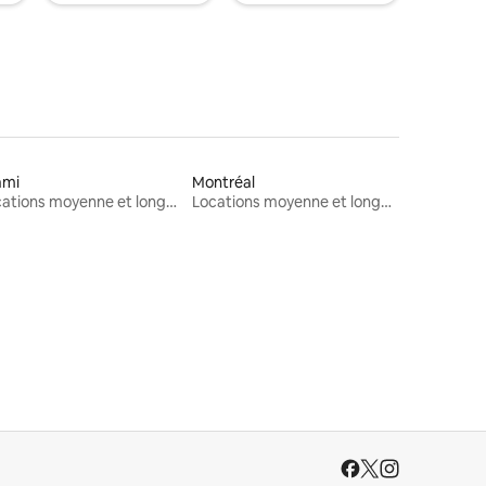
ami
Montréal
Locations moyenne et longue durée
Locations moyenne et longue durée