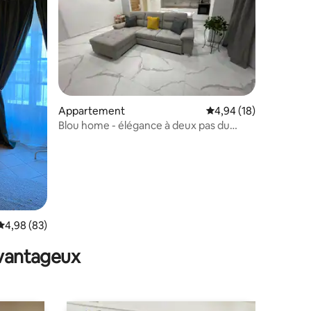
Appartement
Évaluation moyenne su
4,94 (18)
Blou home - élégance à deux pas du
centre
mmentaires : 5 sur 5
Évaluation moyenne sur la base de 83 commentaires : 4,98 sur 5
4,98 (83)
avantageux