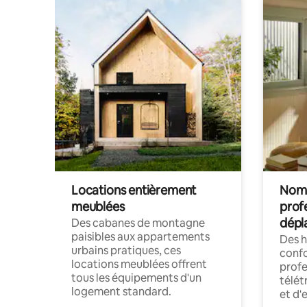
Locations entièrement
Noma
meublées
prof
dépl
Des cabanes de montagne
paisibles aux appartements
Des 
urbains pratiques, ces
confo
locations meublées offrent
profe
tous les équipements d'un
télét
logement standard.
et d'