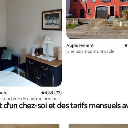
Appartement
É
Une paix incontournable
r la base de 8 commentaires : 4,88 sur 5
ment
Évaluation moyenne sur la base de 73 commen
4,84 (73)
e tourisme de charme proche
t d'un chez-soi et des tarifs mensuels 
es