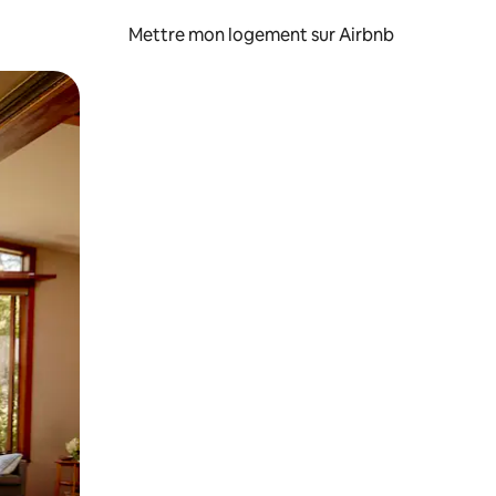
Mettre mon logement sur Airbnb
sant glisser.