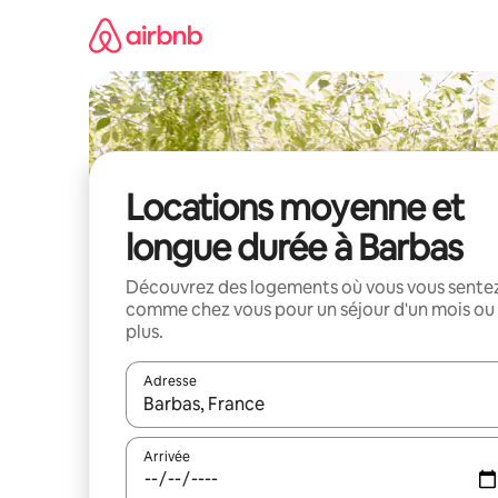
Aller
directement
au
contenu
Locations moyenne et
longue durée à Barbas
Découvrez des logements où vous vous sente
comme chez vous pour un séjour d'un mois ou
plus.
Adresse
Lorsque les résultats s'affichent, utilisez les flèc
Arrivée