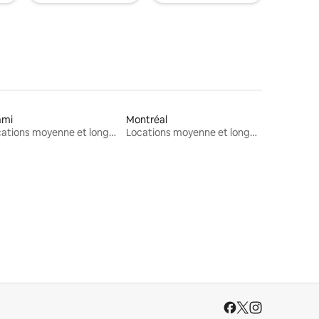
ami
Montréal
Locations moyenne et longue durée
Locations moyenne et longue durée