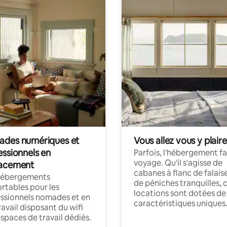
des numériques et
Vous allez vous y plaire
essionnels en
Parfois, l'hébergement fai
voyage. Qu'il s'agisse de
acement
cabanes à flanc de falais
hébergements
de péniches tranquilles, 
rtables pour les
locations sont dotées de
ssionnels nomades et en
caractéristiques uniques
ravail disposant du wifi
espaces de travail dédiés.