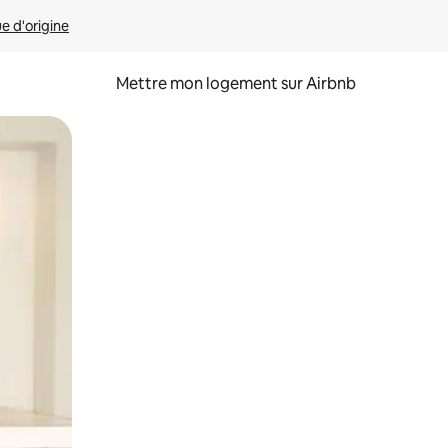
ue d'origine
Mettre mon logement sur Airbnb
sant glisser.