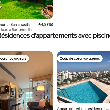
nt ⋅ Barranquilla
Évaluation moyenne sur la base de 15 comm
4,8 (15)
luxe à Barranquilla
Résidences d'appartements avec piscin
 cœur voyageurs
Coup de cœur voyageurs
 cœur voyageurs
Coup de cœur voyageurs
Appartement en résidence ⋅ B