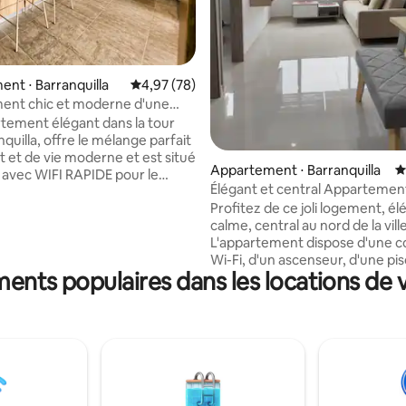
nt ⋅ Barranquilla
Évaluation moyenne sur la base de 78 commen
4,97 (78)
ent chic et moderne d'une
vec WIFI rapide
tement élégant dans la tour
quilla, offre le mélange parfait
t et de vie moderne et est situé
Appartement ⋅ Barranquilla
É
 avec WIFI RAPIDE pour le
Élégant et central Appartemen
domicile. Il dispose d'un coin
Barranquilla
Profitez de ce joli logement, él
fortable, d'une chambre
calme, central au nord de la ville
le et d'un canapé-lit pratique
L'appartement dispose d'une 
oyageur supplémentaire. La
Wi-Fi, d'un ascenseur, d'une pis
ntièrement équipée offre tout
ments populaires dans les locations de
d'une terrasse, d'une salle de s
ous avez besoin pour cuisiner,
d'un parking gratuit. Situé dans
 la salle de bain attenante
zones les plus sûres, à proximit
 une laveuse/sécheuse pour
MALECON DEL RIO, des zones
ommodité. Profitez d'un séjour
gastronomiques de toutes sort
avec tout le confort dont vous
nourriture, des centres comme
oin dans un emplacement de
des magasins et des supermarc
ompris l'accès à une piscine
proximité des lieux emblémati