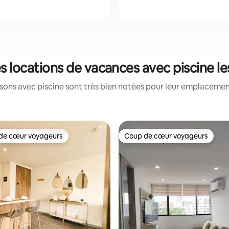
les locations de vacances avec piscine 
ons avec piscine sont très bien notées pour leur emplacement
de cœur voyageurs
Coup de cœur voyageurs
 cœur voyageurs les plus appréciés
Coup de cœur voyageurs
 la base de 63 commentaires : 4,87 sur 5