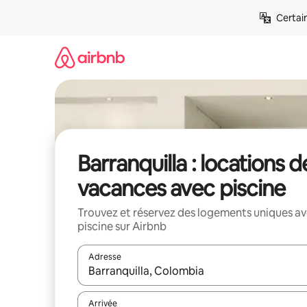
Aller
Certai
directement
au
contenu
Barranquilla : locations d
vacances avec piscine
Trouvez et réservez des logements uniques a
piscine sur Airbnb
Adresse
Lorsque les résultats s'affichent, utilisez les flèc
Arrivée