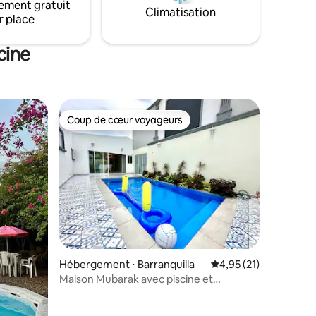
ement gratuit
kira, de la
Climatisation
r place
 secteur
nnaître et
cine
Coup de cœur voyageurs
Coup de cœur voyageurs
Hébergement ⋅ Barranquilla
Évaluation moyenne su
4,95 (21)
Maison Mubarak avec piscine et
personne polyvalente