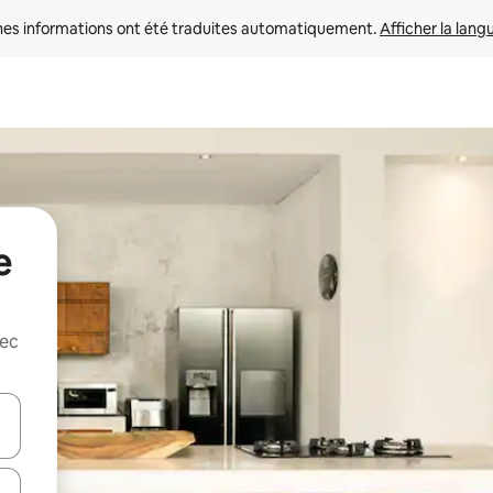
nes informations ont été traduites automatiquement. 
Afficher la lang
e
vec
hes vers le haut et vers le bas pour les parcourir ou en appuyant et en fai