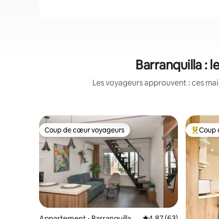
Barranquilla : 
Les voyageurs approuvent : ces mais
Coup de cœur voyageurs
Coup 
Coup de cœur voyageurs
Coups de
Appartement ⋅ Barranquilla
Évaluation moyenne sur
4,87 (63)