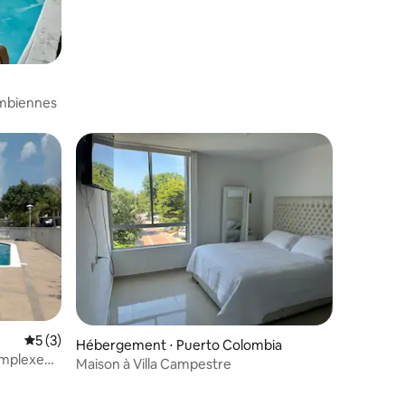
ombiennes
Évaluation moyenne sur la base de 3 commentaires : 5 sur 5
5 (3)
Hébergement ⋅ Puerto Colombia
omplexe
Maison à Villa Campestre