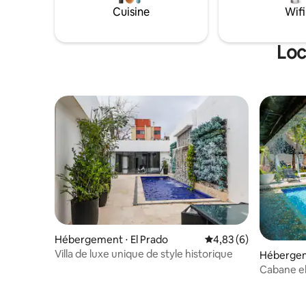
Cuisine
Wifi
Loc
Hébergement ⋅ El Prado
Évaluation moyenne s
4,83 (6)
Villa de luxe unique de style historique
Hébergeme
Cabane el