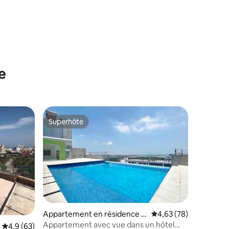
entaires : 4,8 sur 5
e
Superhôte
Superhôte
Appartement en résidence ⋅
Évaluation moyenne su
4,63 (78)
Barranquilla
Appartement avec vue dans un hôtel
Évaluation moyenne sur la base de 63 commentaires : 4,9 sur 5
4,9 (63)