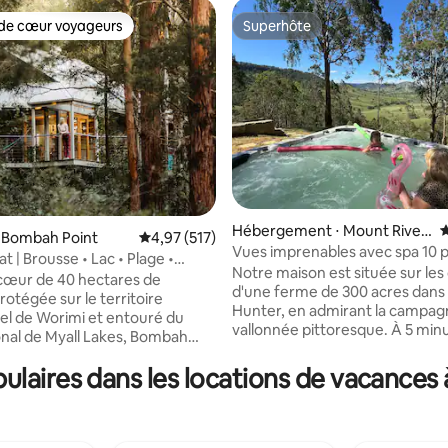
de cœur voyageurs
Superhôte
 cœur voyageurs les plus appréciés
Superhôte
 la base de 89 commentaires : 4,83 sur 5
Hébergement ⋅ Mount River
É
 Bombah Point
Évaluation moyenne sur la base de 517 comme
4,97 (517)
s
Vues imprenables avec spa 10 
t | Brousse • Lac • Plage •
et chargeur Tesla
Notre maison est située sur les 
cœur de 40 hectares de
d'une ferme de 300 acres dans
otégée sur le territoire
Hunter, en admirant la campa
nel de Worimi et entouré du
vallonnée pittoresque. À 5 min
onal de Myall Lakes, Bombah
barrage Lostock et de la belle r
 Cottages est un endroit où
Paterson. Spa 10 places, cheminée,
laires dans les locations de vacances 
se reconnecter et respirer
chargeur Tesla, foyer, barbecu
ent. Réveillez-vous au chant
téléviseurs intelligents, wifi et 
ux, promenez-vous sur les
dont vous avez besoin pour un 
orestiers, profitez de la piscine
relaxant. *La maison principale peut