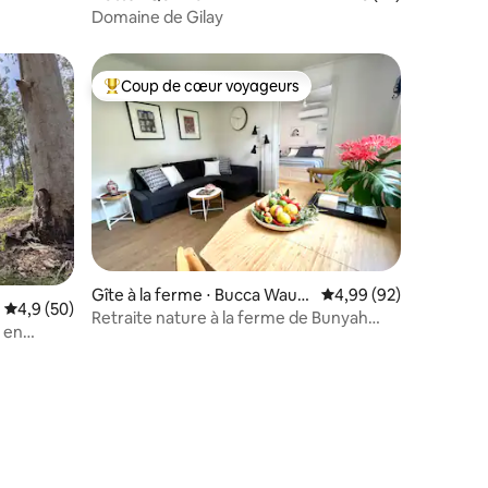
Domaine de Gilay
Coup de cœur voyageurs
Coups de cœur voyageurs les plus appréciés
Gîte à la ferme ⋅ Bucca Wauk
Évaluation moyenne su
4,99 (92)
Évaluation moyenne sur la base de 50 commentaires : 4,9 sur 5
4,9 (50)
a
Retraite nature à la ferme de Bunyah
 en
Creek