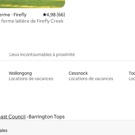
 la base de 43 commentaires : 4,98 sur 5
ferme ⋅ Firefly
Évaluation moyenne sur la base de 66 commen
4,98 (66)
a ferme laitière de Firefly Creek
Lieux incontournables à proximité
Wollongong
Cessnock
To
Locations de vacances
Locations de vacances
Loc
ast Council
Barrington Tops
ales