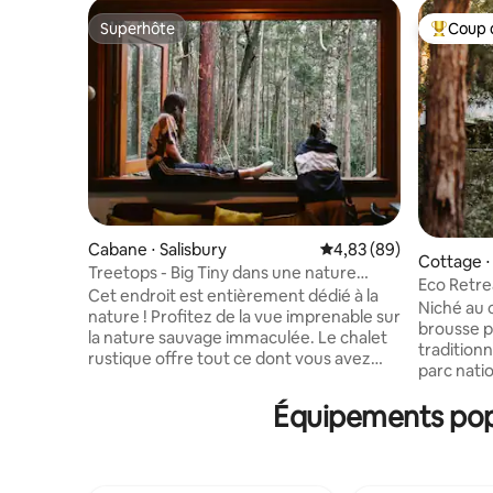
Superhôte
Coup 
Superhôte
Coups de
Cabane ⋅ Salisbury
Évaluation moyenne sur
4,83 (89)
Cottage ⋅
Treetops - Big Tiny dans une nature
Eco Retrea
sauvage classée
Cet endroit est entièrement dédié à la
Foyer
Niché au 
nature ! Profitez de la vue imprenable sur
brousse pr
la nature sauvage immaculée. Le chalet
tradition
rustique offre tout ce dont vous avez
parc nati
besoin. Rénovés avec des matériaux
Point Eco
recyclés, nous utilisons et fournissons
Équipements popu
ralentir, 
des produits naturels et durables, y
profondém
compris des serviettes et du linge de
des oisea
maison biologiques de haute qualité.
sentiers f
Pouvant accueillir confortablement