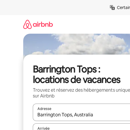
Aller
Certai
directement
au
contenu
Barrington Tops :
locations de vacances
Trouvez et réservez des hébergements uniqu
sur Airbnb
Adresse
Lorsque les résultats s'affichent, utilisez les flèc
Arrivée