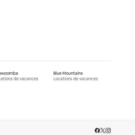
taires : 4,98 sur 5
owoomba
Blue Mountains
ations de vacances
Locations de vacances