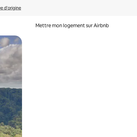
ue d'origine
Mettre mon logement sur Airbnb
sant glisser.