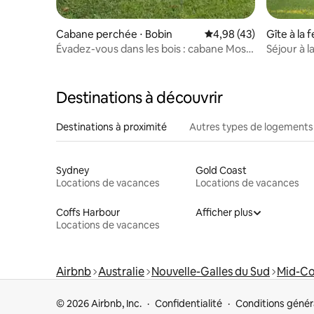
Cabane perchée ⋅ Bobin
Évaluation moyenne sur
4,98 (43)
Gîte à la 
Évadez-vous dans les bois : cabane Moss
Séjour à l
& Maple
Destinations à découvrir
Destinations à proximité
Autres types de logements
Sydney
Gold Coast
Locations de vacances
Locations de vacances
Coffs Harbour
Afficher plus
Locations de vacances
Airbnb
Australie
Nouvelle-Galles du Sud
Mid-Co
© 2026 Airbnb, Inc.
Confidentialité
Conditions génér