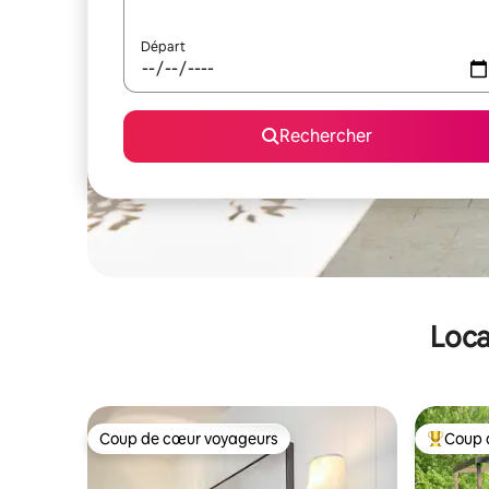
Départ
Rechercher
Loca
Coup de cœur voyageurs
Coup 
Coup de cœur voyageurs
Coups de