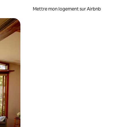
Mettre mon logement sur Airbnb
sant glisser.