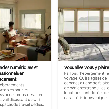
des numériques et
Vous allez vous y plaire
essionnels en
Parfois, l'hébergement fai
voyage. Qu'il s'agisse de
acement
cabanes à flanc de falais
hébergements
de péniches tranquilles, 
rtables pour les
locations sont dotées de
ssionnels nomades et en
caractéristiques uniques
ravail disposant du wifi
espaces de travail dédiés.