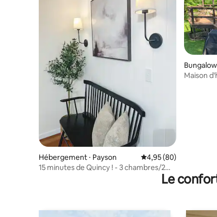
Bungalow 
Maison d'
rivière
Hébergement ⋅ Payson
Évaluation moyenne sur
4,95 (80)
15 minutes de Quincy ! - 3 chambres/2
Le confor
salles de bain complètes