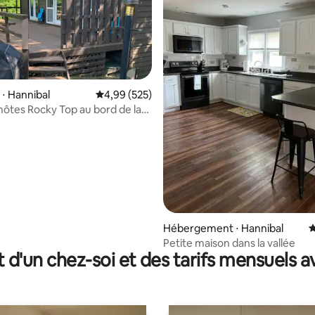
⋅ Hannibal
Évaluation moyenne sur la base de 525 commen
4,99 (525)
hôtes Rocky Top au bord de la
 la base de 80 commentaires : 4,95 sur 5
Hébergement ⋅ Hannibal
É
Petite maison dans la vallée
t d'un chez-soi et des tarifs mensuels 