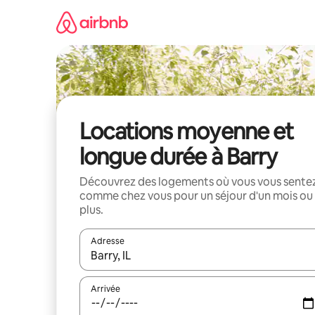
Aller
directement
au
contenu
Locations moyenne et
longue durée à Barry
Découvrez des logements où vous vous sente
comme chez vous pour un séjour d'un mois ou
plus.
Adresse
Lorsque les résultats s'affichent, utilisez les flèc
Arrivée