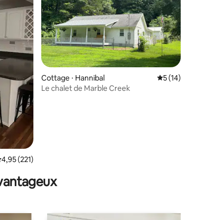
taires : 4,99 sur 5
Cottage ⋅ Hannibal
Évaluation moyenne
5 (14)
Le chalet de Marble Creek
valuation moyenne sur la base de 221 commentaires : 4,95 sur 5
4,95 (221)
avantageux