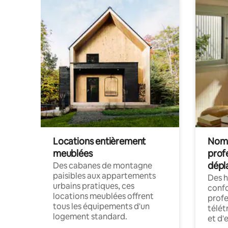
Locations entièrement
Noma
meublées
prof
dépl
Des cabanes de montagne
paisibles aux appartements
Des 
urbains pratiques, ces
confo
locations meublées offrent
profe
tous les équipements d'un
télét
logement standard.
et d'