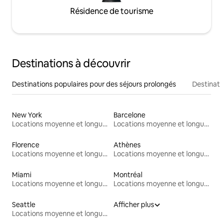
Résidence de tourisme
Destinations à découvrir
Destinations populaires pour des séjours prolongés
Destinati
New York
Barcelone
Locations moyenne et longue durée
Locations moyenne et longue durée
Florence
Athènes
Locations moyenne et longue durée
Locations moyenne et longue durée
Miami
Montréal
Locations moyenne et longue durée
Locations moyenne et longue durée
Seattle
Afficher plus
Locations moyenne et longue durée