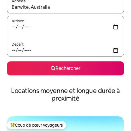
Adresse
Lorsque les résultats s'affichent, utilisez les flèches vers le hau
Arrivée
Départ
Rechercher
Locations moyenne et longue durée à
proximité
Coup de cœur voyageurs
Coups de cœur voyageurs les plus appréciés