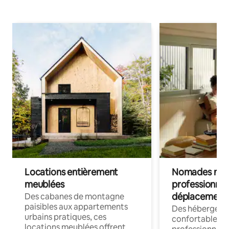
Locations entièrement
Nomades num
meublées
professionnel
déplacement
Des cabanes de montagne
paisibles aux appartements
Des hébergem
urbains pratiques, ces
confortables p
locations meublées offrent