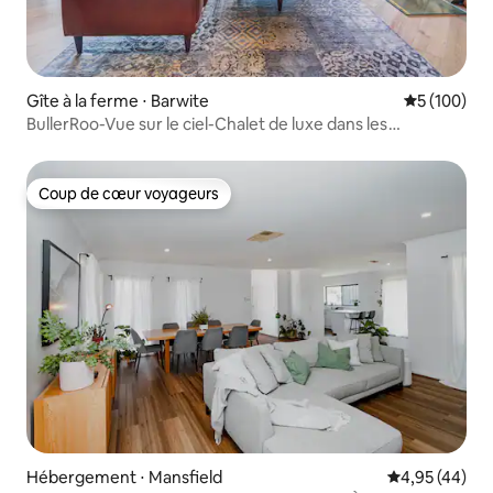
Gîte à la ferme ⋅ Barwite
Évaluation 
5 (100)
BullerRoo-Vue sur le ciel-Chalet de luxe dans les
montagnes
Coup de cœur voyageurs
Coup de cœur voyageurs
Hébergement ⋅ Mansfield
Évaluation mo
4,95 (44)