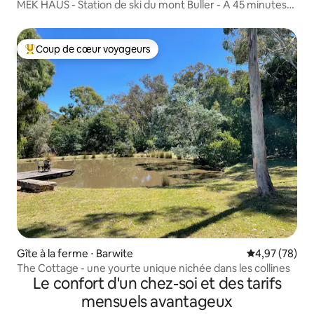
MEK HAUS - Station de ski du mont Buller - À 45 minutes
des pistes
Coup de cœur voyageurs
Coups de cœur voyageurs les plus appréciés
Gîte à la ferme ⋅ Barwite
Évaluation mo
4,97 (78)
The Cottage - une yourte unique nichée dans les collines
Le confort d'un chez-soi et des tarifs
mensuels avantageux