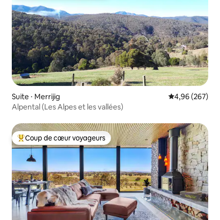
Suite ⋅ Merrijig
Évaluation moy
4,96 (267)
Alpental (Les Alpes et les vallées)
Coup de cœur voyageurs
Coups de cœur voyageurs les plus appréciés