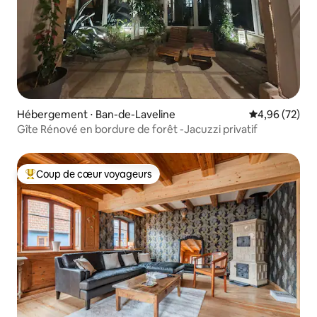
Hébergement ⋅ Ban-de-Laveline
Évaluation mo
4,96 (72)
Gîte Rénové en bordure de forêt -Jacuzzi privatif
Coup de cœur voyageurs
Coups de cœur voyageurs les plus appréciés