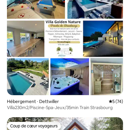
Hébergement ⋅ Dettwiller
Évaluation
5 (74)
Villa230m2/Piscine-Spa-Jeux/35min Train Strasbourg
Coup de cœur voyageurs
Coup de cœur voyageurs