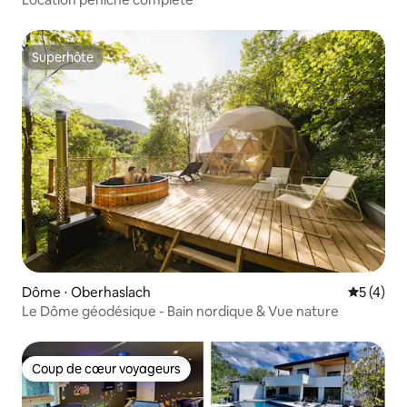
Superhôte
Superhôte
Dôme ⋅ Oberhaslach
Évaluatio
5 (4)
Le Dôme géodésique - Bain nordique & Vue nature
Coup de cœur voyageurs
Coup de cœur voyageurs