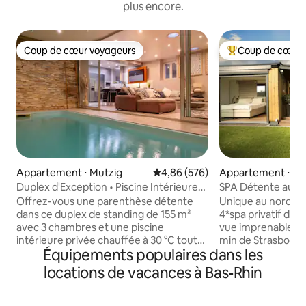
plus encore.
Coup de cœur voyageurs
Coup de cœur 
Coup de cœur voyageurs
Coups de cœur vo
Appartement ⋅ Mutzig
Évaluation moyenne sur la base 
4,86 (576)
Appartement ⋅ Sch
Duplex d'Exception • Piscine Intérieure
SPA Détente au S
Privée
spa privé
Offrez-vous une parenthèse détente
Unique au nord de
dans ce duplex de standing de 155 m²
4*spa privatif de l
avec 3 chambres et une piscine
vue imprenable sur
intérieure privée chauffée à 30 °C toute
min de Strasbourg
Équipements populaires dans les
l'année. Situé entre Strasbourg et
min de Haguenau , 
Colmar, au pied des Vosges et sur la
minutes du golf 
locations de vacances à Bas-Rhin
Route des Vins, il est idéal pour découvrir
Suite de rêve avec
l'Alsace en famille, en couple ou entre
espace extérieur 
amis. À moins de 40 minutes d'Europa-
comprenant jacuzz