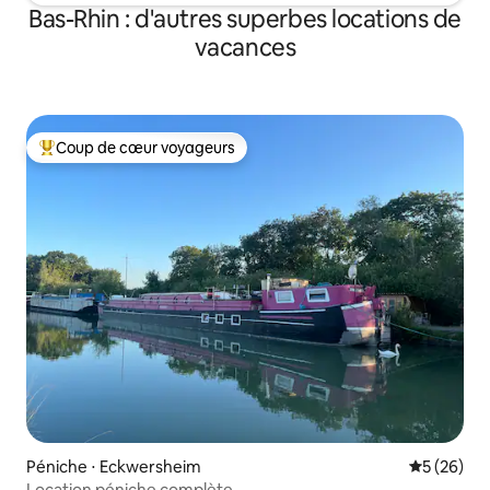
Bas-Rhin : d'autres superbes locations de
vacances
Coup de cœur voyageurs
Coups de cœur voyageurs les plus appréciés
Péniche ⋅ Eckwersheim
Évaluation
5 (26)
Location péniche complète