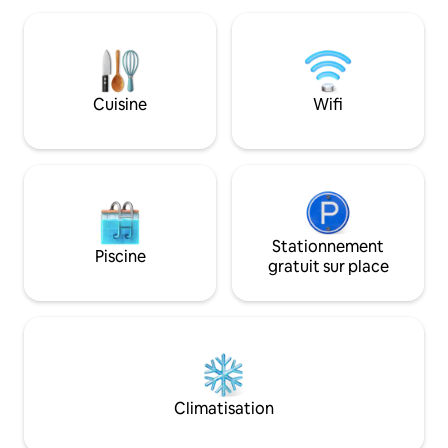
Park et de Rulantica, avec un
moment inoubliabl
stationnement facile et gratuit à
équipés, chambre 
proximité. Confort premium, grands
King Size, salle d’eau, un WC, une cuisine
espaces et emplacement privilégié pour
équipée , canapé 
un séjour inoubliable.
Cuisine
Wifi
Stationnement
Piscine
gratuit sur place
Climatisation