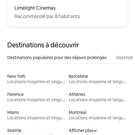
Limelight Cinemas
Recommandé par 8 habitants
Destinations à découvrir
Destinations populaires pour des séjours prolongés
Destinati
New York
Barcelone
Locations moyenne et longue durée
Locations moyenne et longue durée
Florence
Athènes
Locations moyenne et longue durée
Locations moyenne et longue durée
Miami
Montréal
Locations moyenne et longue durée
Locations moyenne et longue durée
Seattle
Afficher plus