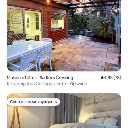
Maison d'hôtes ⋅ Sadliers Crossing
Évaluation mo
4,95 (78)
Kiltycreighton Cottage, centre d'Ipswich
Coup de cœur voyageurs
Coup de cœur voyageurs