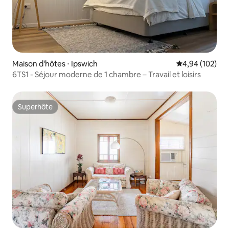
Maison d'hôtes ⋅ Ipswich
Évaluation moy
4,94 (102)
6TS1 - Séjour moderne de 1 chambre – Travail et loisirs
Superhôte
Superhôte