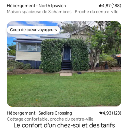
Hébergement ⋅ North Ipswich
Évaluation moy
4,87 (188)
Maison spacieuse de 3 chambres - Proche du centre-ville
Coup de cœur voyageurs
Coup de cœur voyageurs
Hébergement ⋅ Sadliers Crossing
Évaluation moy
4,93 (123)
Cottage confortable, proche du centre-ville.
Le confort d'un chez-soi et des tarifs