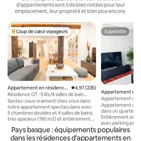
d'appartements sont très bien notées pour leur
emplacement, leur propreté et bien plus encore.
Coup de cœur voyageurs
Superhôte
Coups de cœur voyageurs les plus appréciés
Superhôte
Appartement en résidence
Évaluation moyenne sur la base 
4,97 (235)
Appartement en r
⋅ Bilbao
Résidence OT : 5 lits/4 salles de bain
Getxo
Appartement confo
(190 m²) dans la vieille ville
Sentez-vous vraiment chez vous dans
et parc
Appartement confo
notre appartement spectaculaire avec
dans un quartier r
5 chambres doubles et 4 salles de bains,
Entièrement équip
très spacieux (190 m2) et entièrement
avec parking privé
rénové au cœur de la vieille ville de
Pays basque : équipements populaires
Stationnement faci
Bilbao. Idéalement situé à quelques pas
rue. Immeuble avec
dans les résidences d'appartements en
de la Plaza de Unamuno et du marché de
parc. Bien desservi