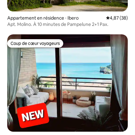
Appartement en résidence ⋅ Ibero
Évaluation mo
4,87 (38)
Apt. Molino. À 10 minutes de Pampelune 2+1 Pax.
Coup de cœur voyageurs
Coup de cœur voyageurs