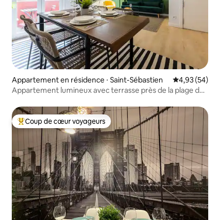
Appartement en résidence ⋅ Saint-Sébastien
Évaluation mo
4,93 (54)
Appartement lumineux avec terrasse près de la plage de
Zurriola
Coup de cœur voyageurs
Coups de cœur voyageurs les plus appréciés