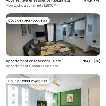
Appartement en résidence ⋅ Sukarrieta
Évaluation mo
4,91 (74)
Mon txoko à Sukarrieta EBI00714
Coup de cœur voyageurs
Coup de cœur voyageurs
Appartement en résidence ⋅ Haro
Évaluation mo
4,83 (30)
Appartement Comarca de Haro
Coup de cœur voyageurs
Coup de cœur voyageurs