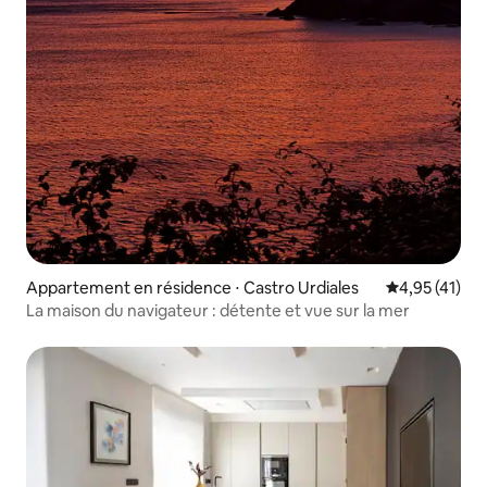
Appartement en résidence ⋅ Castro Urdiales
Évaluation mo
4,95 (41)
La maison du navigateur : détente et vue sur la mer