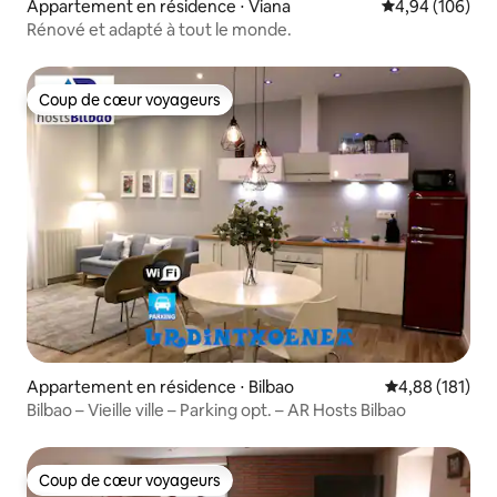
Appartement en résidence ⋅ Viana
Évaluation moy
4,94 (106)
Rénové et adapté à tout le monde.
Coup de cœur voyageurs
Coup de cœur voyageurs
Appartement en résidence ⋅ Bilbao
Évaluation moy
4,88 (181)
Bilbao – Vieille ville – Parking opt. – AR Hosts Bilbao
Coup de cœur voyageurs
Coup de cœur voyageurs