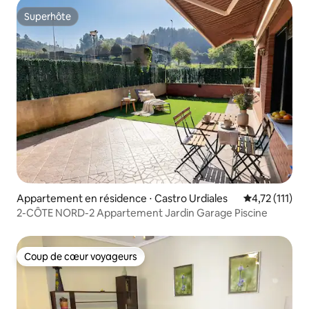
Superhôte
Superhôte
Appartement en résidence ⋅ Castro Urdiales
Évaluation mo
4,72 (111)
2-CÔTE NORD-2 Appartement Jardin Garage Piscine
Coup de cœur voyageurs
Coup de cœur voyageurs