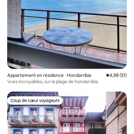
Appartement en résidence ⋅ Hondarribia
Évaluation mo
4,98 (51)
Vues incroyables, sur la plage de hondarribia
Coup de cœur voyageurs
Coup de cœur voyageurs