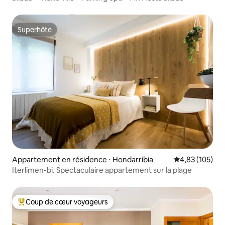
Superhôte
Superhôte
Appartement en résidence ⋅ Hondarribia
Évaluation moy
4,83 (105)
Iterlimen-bi. Spectaculaire appartement sur la plage
Coup de cœur voyageurs
Coups de cœur voyageurs les plus appréciés