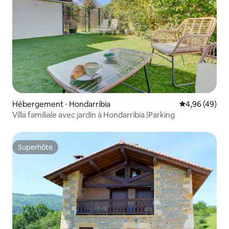
Hébergement ⋅ Hondarribia
Évaluation mo
4,96 (49)
Villa familiale avec jardin à Hondarribia |Parking
Superhôte
Superhôte