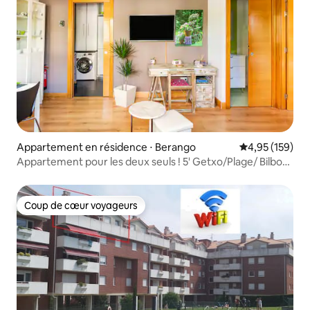
Appartement en résidence ⋅ Berango
Évaluation moy
4,95 (159)
Appartement pour les deux seuls ! 5' Getxo/Plage/ Bilbo
25'.
Coup de cœur voyageurs
Coup de cœur voyageurs