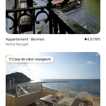
Appartement ⋅ Bermeo
Évaluation mo
4,9 (191)
Notre Nougat
Coup de cœur voyageurs
Coups de cœur voyageurs les plus appréciés