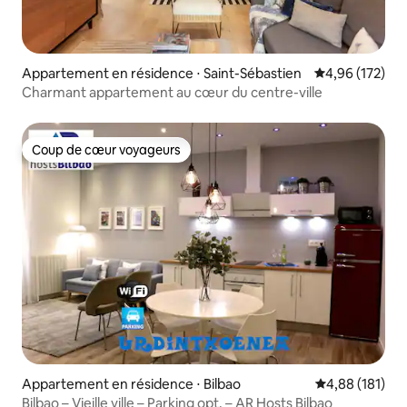
Appartement en résidence ⋅ Saint-Sébastien
Évaluation moy
4,96 (172)
Charmant appartement au cœur du centre-ville
Coup de cœur voyageurs
Coup de cœur voyageurs
Appartement en résidence ⋅ Bilbao
Évaluation moy
4,88 (181)
Bilbao – Vieille ville – Parking opt. – AR Hosts Bilbao