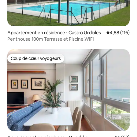
Appartement en résidence ⋅ Castro Urdiales
Évaluation moy
4,88 (116)
Penthouse 100m Terrasse et Piscine.WIFI
Coup de cœur voyageurs
Coup de cœur voyageurs