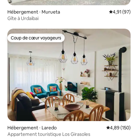
Hébergement ⋅ Murueta
Évaluation mo
4,91 (97)
Gîte à Urdaibai
Coup de cœur voyageurs
Coup de cœur voyageurs
Hébergement ⋅ Laredo
Évaluation moy
4,89 (150)
Appartement touristique Los Girasoles