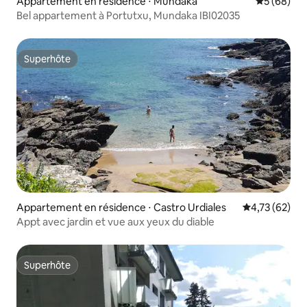
Appartement en résidence ⋅ Mundaka
Évaluation
5 (68)
Bel appartement à Portutxu, Mundaka IBI02035
Superhôte
Superhôte
Appartement en résidence ⋅ Castro Urdiales
Évaluation mo
4,73 (62)
Appt avec jardin et vue aux yeux du diable
Superhôte
Superhôte