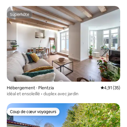
Superhôte
Superhôte
Hébergement ⋅ Plentzia
Évaluation mo
4,91 (35)
idéal et ensoleillé • duplex avec jardin
Coup de cœur voyageurs
Coup de cœur voyageurs