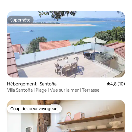
Superhôte
Superhôte
Hébergement ⋅ Santoña
Évaluation m
4,8 (10)
Villa Santoña | Plage | Vue sur la mer | Terrasse
Coup de cœur voyageurs
Coup de cœur voyageurs