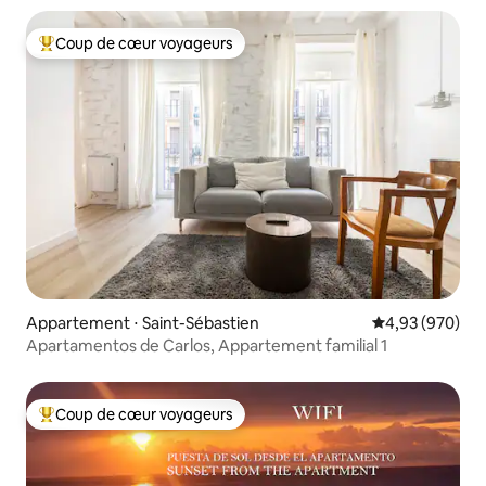
Coup de cœur voyageurs
Coups de cœur voyageurs les plus appréciés
Appartement ⋅ Saint-Sébastien
Évaluation moy
4,93 (970)
Apartamentos de Carlos, Appartement familial 1
Coup de cœur voyageurs
Coups de cœur voyageurs les plus appréciés