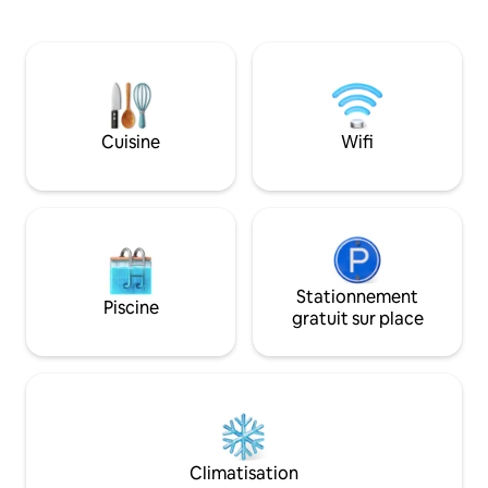
charmant, avec s
cocina abierta con todos los
privilégié, est le p
electrodomésticos necesarios y de las
pour profiter de l
primeras marcas. Cuarto de baño
mer et de l'atmos
grande, gran ducha, espacio office para
de Saint-Sébastie
la lavadora y el termo de agua caliente.
inoubliable. Séjourner ici signifie avoir le
Apartamento con entrada privada. Dos
meilleur de San Se
plazas de garaje disponibles. Atención!!
Cuisine
Wifi
seulement.
La entrada a los garajes es estrecho,
apto para coches menores de
4m70cms. Llaves electrónicas para
acceder. Sistema de alarma opcional.
Opción de servicio de compra
supermercado así como reservas para
restaurantes, paseos o visitas. Limpieza
diaria opcional, compra a demanda antes
Stationnement
Piscine
de la llegada, reservas en restaurantes
gratuit sur place
con estrella Michelin u otros
restaurantes, rutas por el Pais Vasco y
alrededores, rutas y deportes de
aventura, alquiler de coche con chofer
privado, visitas privadas con guia a
museos, visitas privadas a bares de
pintxos, encuentros con artistas y chefs
Climatisation
locales, visitas a la ciudad, salidas al mar