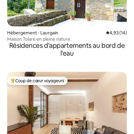
Hébergement ⋅ Laurgain
Évaluation mo
4,93 (14)
Maison Tolare en pleine nature.
Résidences d'appartements au bord de
l'eau
Coup de cœur voyageurs
Coups de cœur voyageurs les plus appréciés