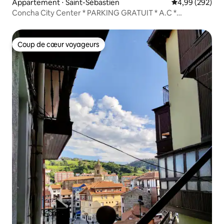
Appartement ⋅ Saint-Sébastien
Évaluation moy
4,99 (292)
Concha City Center * PARKING GRATUIT * A.C *
Emplacement idéal
Coup de cœur voyageurs
Coup de cœur voyageurs