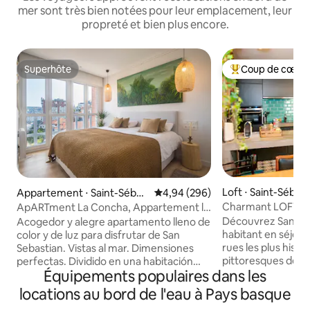
mer sont très bien notées pour leur emplacement, leur
propreté et bien plus encore.
Superhôte
Coup de cœur 
Superhôte
Coups de cœur vo
Loft ⋅ Saint-Sébas
Appartement ⋅ Saint-Sébas
Évaluation moyenne sur la base 
4,94 (296)
tien
Charmant LOFT dans 
ApARTment La Concha, Appartement la
Donostia
concha studio
Découvrez San Se
Acogedor y alegre apartamento lleno de
habitant en séjour
color y de luz para disfrutar de San
rues les plus histo
Sebastian. Vistas al mar. Dimensiones
pittoresques de la v
perfectas. Dividido en una habitación
Équipements populaires dans les
Agosto, en plein cœu
espaciosa y con buenos armarios, un
San Sebastián. Ce loft spacieux
salón comedor amplio con un sofá super
locations au bord de l'eau à Pays basque
(85 mètres carrés)
cómodo y cuadros modernos, una