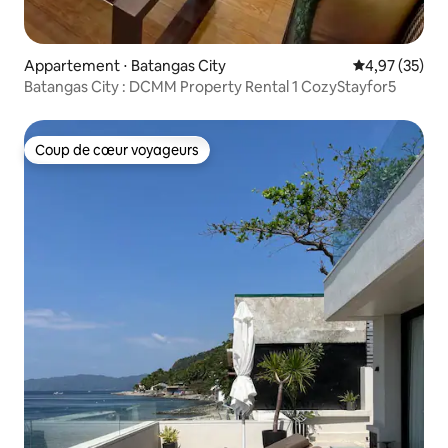
Appartement ⋅ Batangas City
Évaluation mo
4,97 (35)
Batangas City : DCMM Property Rental 1 CozyStayfor5
Coup de cœur voyageurs
Coup de cœur voyageurs