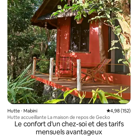
Hutte ⋅ Mabini
Évaluation moy
4,98 (152)
Hutte accueillante La maison de repos de Gecko
Le confort d'un chez-soi et des tarifs
mensuels avantageux