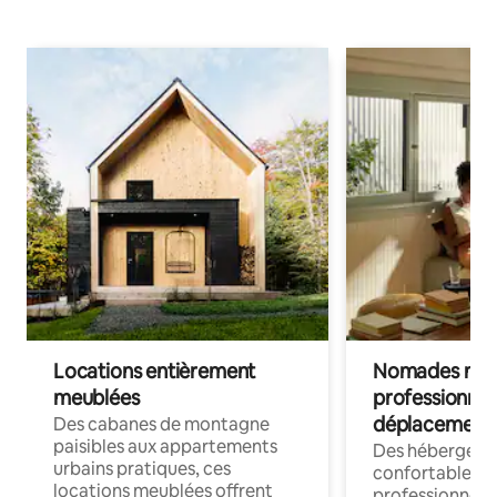
Locations entièrement
Nomades num
meublées
professionnel
déplacement
Des cabanes de montagne
paisibles aux appartements
Des hébergem
urbains pratiques, ces
confortables p
locations meublées offrent
professionnels