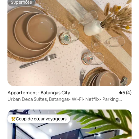
Superhôte
Superhôte
Appartement ⋅ Batangas City
Évaluatio
5 (4)
Urban Deca Suites, Batangas• Wi-Fi• Netflix• Parking
gratuit
Coup de cœur voyageurs
Coups de cœur voyageurs les plus appréciés