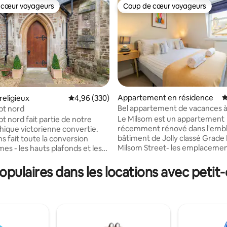
 cœur voyageurs
Coup de cœur voyageurs
 cœur voyageurs
Coup de cœur voyageurs
Appartement en résidence
É
religieux
Évaluation moyenne sur la base de 330 commen
4,96 (330)
Bel appartement de vacances à
pt nord
la base de 550 commentaires : 4,95 sur 5
Emplacement A* Milsom Street
Le Milsom est un appartement
t nord fait partie de notre
récemment rénové dans l'emb
thique victorienne convertie.
bâtiment de Jolly classé Grade I
s fait toute la conversion
Milsom Street- les emplacemen
s - les hauts plafonds et les
sont pas beaucoup mieux que c
nêtres gothiques en font un
L'Appartement 10 est au 3ème
que. Il est dans un petit
pulaires dans les locations avec petit-
avec vue sur Bath en direction d
ns une belle vallée cachée
Brasserie Ivy juste en face et l
e champs ; il y a de belles
de Noël se trouve juste en des
s à partir de la porte et
(Novembre à Décembre.) Le Milsom a
de faune locale, y compris des
été entièrement rénové et me
 et des cerfs sikas, des faisans,
goût avec une télévision intelli
 rouges et des hiboux. Il est