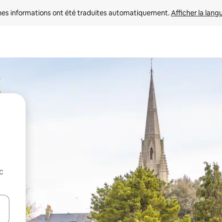
nes informations ont été traduites automatiquement. 
Afficher la lang
c
hes vers le haut et vers le bas pour les parcourir ou en appuyant et en fai