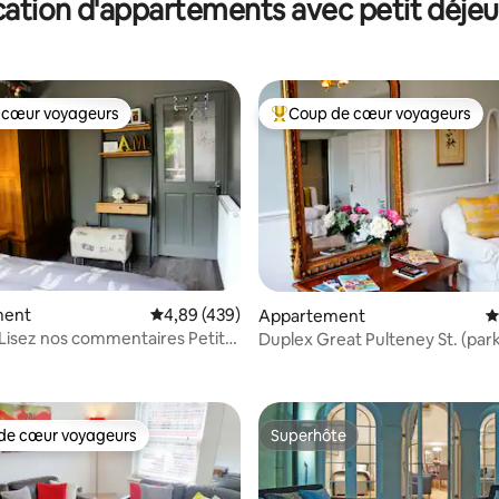
ation d'appartements avec petit déje
 cœur voyageurs
Coup de cœur voyageurs
 cœur voyageurs
Coups de cœur voyageurs les p
ment
Évaluation moyenne sur la base de 439 commen
4,89 (439)
Appartement
É
s Lisez nos commentaires Petit
Duplex Great Pulteney St. (par
la base de 186 commentaires : 4,85 sur 5
de cœur voyageurs
Superhôte
 cœur voyageurs les plus appréciés
Superhôte