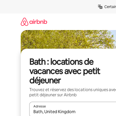
Aller
Certai
directement
au
contenu
Bath : locations de
vacances avec petit
déjeuner
Trouvez et réservez des locations uniques ave
petit déjeuner sur Airbnb
Adresse
Lorsque les résultats s'affichent, utilisez les flèc