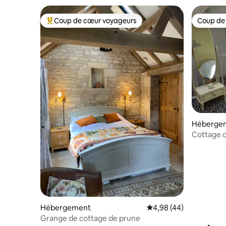
Coup de cœur voyageurs
Coup de
Coups de cœur voyageurs les plus appréciés
Coup de
Héberge
Cottage c
de Cary
Hébergement
Évaluation moyenne sur
4,98 (44)
Grange de cottage de prune