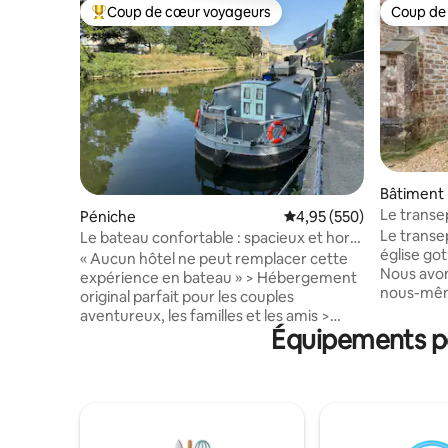
Coup de cœur voyageurs
Coup de
Coups de cœur voyageurs les plus appréciés
Coup de
Bâtiment 
Le transe
Péniche
Évaluation moyenne sur 
4,95 (550)
Le transep
Le bateau confortable : spacieux et hors
église go
réseau avec petit déjeuner
« Aucun hôtel ne peut remplacer cette
Nous avon
expérience en bateau » > Hébergement
nous-même
original parfait pour les couples
belles fe
aventureux, les familles et les amis >
espace uni
Équipements po
Séjournez sur notre péniche propre,
hameau da
confortable et étonnamment spacieuse.
entourée d
> Détendez-vous avec vos proches sur
promenade
l'Avon au cœur de Bath. > Marchez 5 à
beaucoup 
10 minutes jusqu'au trésor des
chevreuils
attractions de Bath. > Découvrez les
des milans