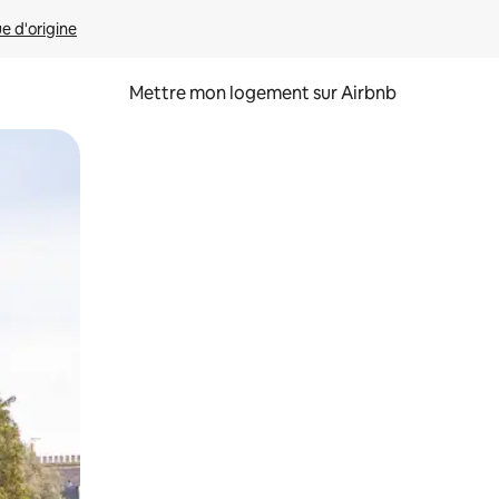
ue d'origine
Mettre mon logement sur Airbnb
sant glisser.