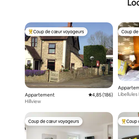
Loc
Coup de cœur voyageurs
Coup de
Coups de cœur voyageurs les plus appréciés
Coup de
Apparte
Libellule
Appartement
Évaluation moyenne sur 
4,85 (186)
déjeuner.
Hillview
Coup de cœur voyageurs
Coup 
Coup de cœur voyageurs
Coups de