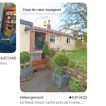
Coup de cœur voyageurs
Coup de cœur voyageurs
mmentaires : 5 sur 5
valuation moyenne sur la base de 143 commentaires : 4,87 sur 5
4,87 (143)
nbury
Hébergement
Évaluation moyenne sur
4,91 (422)
Le Shed, trésor caché près de Frome,