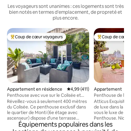
Les voyageurs sont unanimes : ces logements sont très
bien notés en termes d'emplacement, de propreté et
plus encore.
Coup de cœur voyageurs
Coup de cœur 
Coups de cœur voyageurs les plus appréciés
Coups de cœur vo
Appartement en résidence
Évaluation moyenne sur la base 
4,99 (411)
Appartement
Penthouse avec vue sur le Colisée et
Penthouse de luxe
terrasse privée / Monti
imprenable
Réveillez-vous à seulement 400 mètres
Atticus Exquisite 
du Colisée. Ce penthouse exclusif dans
de luxe dans la Ro
le quartier de Monti (6e étage avec
vous le luxe de l'A
ascenseur) dispose d'une terrasse
Penthouse. Niché 
Équipements populaires dans les
privée avec une vue à couper le souffle.
historique, ce pe
Explorez la Rome antique à pied ou
dispose de deux c