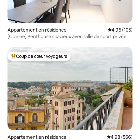
Appartement en résidence
Évaluation moy
4,96 (105)
[Colisée] Penthouse spacieux avec salle de sport privée
Coup de cœur voyageurs
Coups de cœur voyageurs les plus appréciés
Appartement en résidence
Évaluation moy
4,98 (566)