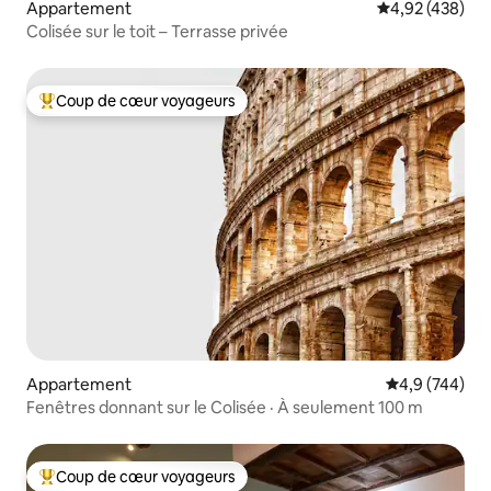
Appartement
Évaluation moy
4,92 (438)
Colisée sur le toit – Terrasse privée
Coup de cœur voyageurs
Coups de cœur voyageurs les plus appréciés
Appartement
Évaluation mo
4,9 (744)
Fenêtres donnant sur le Colisée · À seulement 100 m
Coup de cœur voyageurs
Coups de cœur voyageurs les plus appréciés