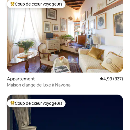
Coup de cœur voyageurs
Coups de cœur voyageurs les plus appréciés
Appartement
Évaluation moy
4,99 (337)
Maison d'ange de luxe à Navona
Coup de cœur voyageurs
Coups de cœur voyageurs les plus appréciés