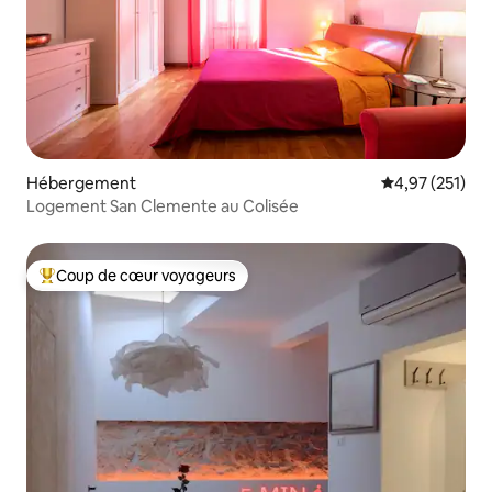
Hébergement
Évaluation moy
4,97 (251)
Logement San Clemente au Colisée
Coup de cœur voyageurs
Coups de cœur voyageurs les plus appréciés