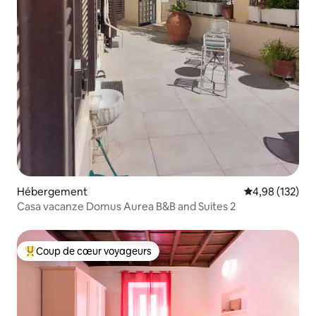
Hébergement
Évaluation moy
4,98 (132)
Casa vacanze Domus Aurea B&B and Suites 2
Coup de cœur voyageurs
Coups de cœur voyageurs les plus appréciés