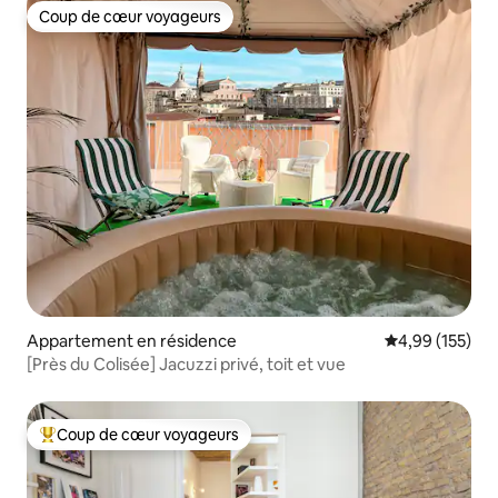
Coup de cœur voyageurs
Coup de cœur voyageurs
Appartement en résidence
Évaluation moy
4,99 (155)
[Près du Colisée] Jacuzzi privé, toit et vue
Coup de cœur voyageurs
Coups de cœur voyageurs les plus appréciés