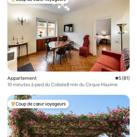
Coups de cœur voyageurs les plus appréciés
Appartement
Évaluation
5 (81)
10 minutes à pied du Colisée8 min du Cirque Maxime
Coup de cœur voyageurs
Coups de cœur voyageurs les plus appréciés