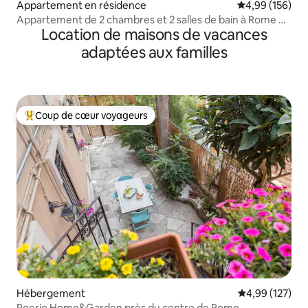
Appartement en résidence
Évaluation moy
4,99 (156)
Appartement de 2 chambres et 2 salles de bain à Rome +
Location de maisons de vacances
terrasse sur la place d'Espagne
adaptées aux familles
Coup de cœur voyageurs
Coups de cœur voyageurs les plus appréciés
Hébergement
Évaluation moy
4,99 (127)
Poerio Home&Garden près du centre de Rome