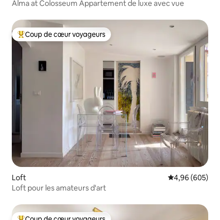
Alma at Colosseum Appartement de luxe avec vue
Coup de cœur voyageurs
Coups de cœur voyageurs les plus appréciés
Loft
Évaluation moy
4,96 (605)
Loft pour les amateurs d'art
Coup de cœur voyageurs