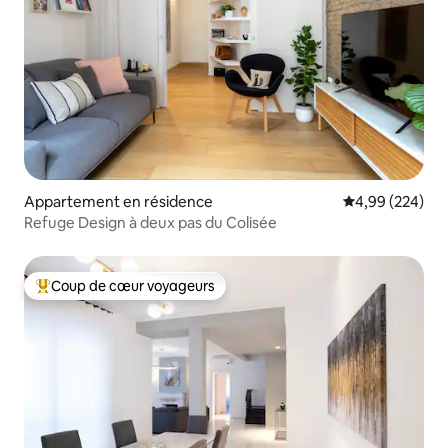
Appartement en résidence
Évaluation moy
4,99 (224)
Refuge Design à deux pas du Colisée
Coup de cœur voyageurs
Coups de cœur voyageurs les plus appréciés