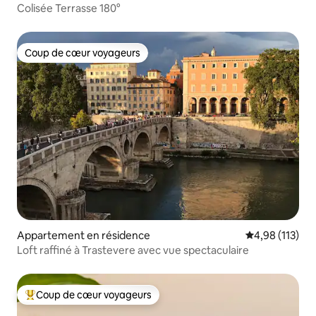
Colisée Terrasse 180°
Coup de cœur voyageurs
Coup de cœur voyageurs
Appartement en résidence
Évaluation moy
4,98 (113)
Loft raffiné à Trastevere avec vue spectaculaire
Coup de cœur voyageurs
Coups de cœur voyageurs les plus appréciés