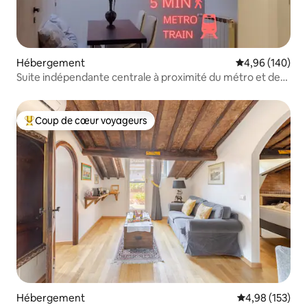
Hébergement
Évaluation moy
4,96 (140)
Suite indépendante centrale à proximité du métro et des
trains
Coup de cœur voyageurs
Coups de cœur voyageurs les plus appréciés
Hébergement
Évaluation moy
4,98 (153)