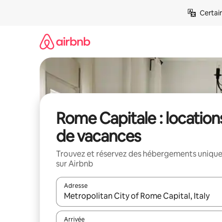
Aller
Certai
directement
au
contenu
Rome Capitale : location
de vacances
Trouvez et réservez des hébergements uniqu
sur Airbnb
Adresse
Lorsque les résultats s'affichent, utilisez les flèc
Arrivée