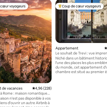
 cœur voyageurs
Coup de cœur voyageurs
 cœur voyageurs
Coups de cœur voyageurs les p
Appartement
É
la base de 425 commentaires : 4,92 sur 5
Le souhait de Trevi : vue impre
la fontaine de Trevi
Niché dans un bâtiment histori
l'une des places les plus embl
du monde, cet appartement d'
chambre est situé au premier é
dispose d'équipements modern
d'un patio enviable, parfait pour
dîners en plein air. Idéal pour l
 de vacances
Évaluation moyenne sur la base de 228 commen
4,96 (228)
ou les petites familles, l'appar
 à Rome : maison romantique
dispose d'un système de climat
bres dans les murs du château
aison n'est pas disponible à vos
haut de gamme dans toutes les
viens d'ouvrir un autre Airbnb à
d'un système audio sans fil mult