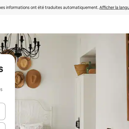
nes informations ont été traduites automatiquement. 
Afficher la lang
s
es
hes vers le haut et vers le bas pour les parcourir ou en appuyant et en fai