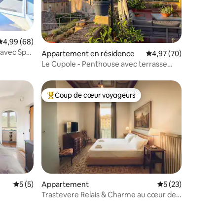
taires : 4,84 sur 5
Évaluation moyenne sur la base de 68 commentaires : 4,99 sur 5
4,99 (68)
 avec Spa
Appartement en résidence
Évaluation moyenne su
4,97 (70)
Le Cupole - Penthouse avec terrasse
panoramique
Coup de cœur voyageurs
Coups de cœur voyageurs les plus appréciés
Évaluation moyenne sur la base de 5 commentaires : 5 sur 5
5 (5)
Appartement
Évaluation moyenne
5 (23)
mmentaires : 5 sur 5
Trastevere Relais & Charme au cœur de
Rome