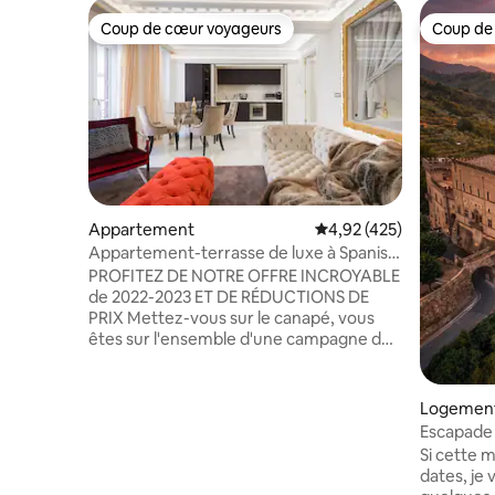
Coup de cœur voyageurs
Coup de
Coup de cœur voyageurs
Coup de
Appartement
Évaluation moyenne sur 
4,92 (425)
Appartement-terrasse de luxe à Spanish
Steps
PROFITEZ DE NOTRE OFFRE INCROYABLE
de 2022-2023 ET DE RÉDUCTIONS DE
PRIX Mettez-vous sur le canapé, vous
êtes sur l'ensemble d'une campagne de
luxe de mode. Dans ce penthouse de
luxe haut de gamme, situé juste à côté
du palais Hèrmes et debout entre le
Logement
Palazzo Fendi et le Palazzo Valentino,
Escapade
vous découvrirez le luxe jamais vu
de 2 cham
Si cette m
auparavant : appartement Fendi-Style
dates, je 
avec cuisine en tissu crocodile, baignoire