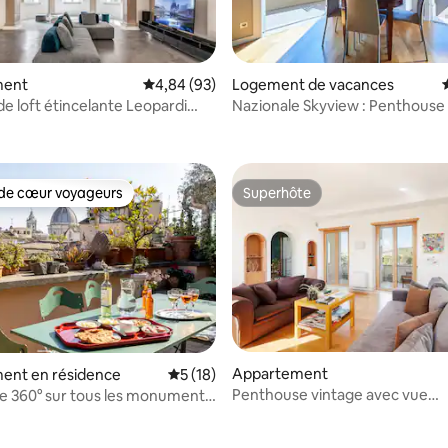
 sur la base de 15 commentaires : 5 sur 5
ment
Évaluation moyenne sur la base de 93 commen
4,84 (93)
Logement de vacances
de loft étincelante Leopardi
Nazionale Skyview : Penthouse
olisée
et Terrasse 360°
de cœur voyageurs
Superhôte
 cœur voyageurs les plus appréciés
Superhôte
sur la base de 29 commentaires : 5 sur 5
Appartement
ent en résidence
Évaluation moyenne sur la base de 18 co
5 (18)
Penthouse vintage avec vue
e 360° sur tous les monuments
panoramique sur Saint-Pierre
e de Rome