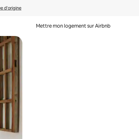
ue d'origine
Mettre mon logement sur Airbnb
sant glisser.