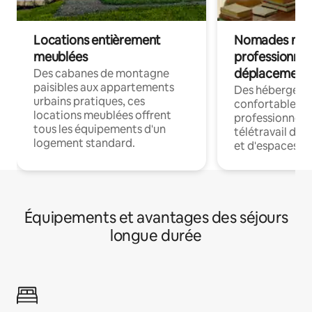
Locations entièrement
Nomades num
meublées
professionnel
déplacement
Des cabanes de montagne
paisibles aux appartements
Des hébergem
urbains pratiques, ces
confortables p
locations meublées offrent
professionnels
tous les équipements d'un
télétravail dis
logement standard.
et d'espaces de
Équipements et avantages des séjours
longue durée