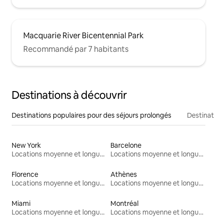
Macquarie River Bicentennial Park
Recommandé par 7 habitants
Destinations à découvrir
Destinations populaires pour des séjours prolongés
Destinati
New York
Barcelone
Locations moyenne et longue durée
Locations moyenne et longue durée
Florence
Athènes
Locations moyenne et longue durée
Locations moyenne et longue durée
Miami
Montréal
Locations moyenne et longue durée
Locations moyenne et longue durée