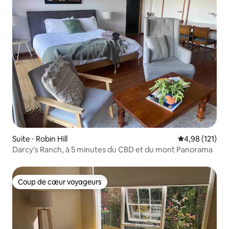
Suite ⋅ Robin Hill
Évaluation moy
4,98 (121)
Darcy's Ranch, à 5 minutes du CBD et du mont Panorama
Coup de cœur voyageurs
Coup de cœur voyageurs