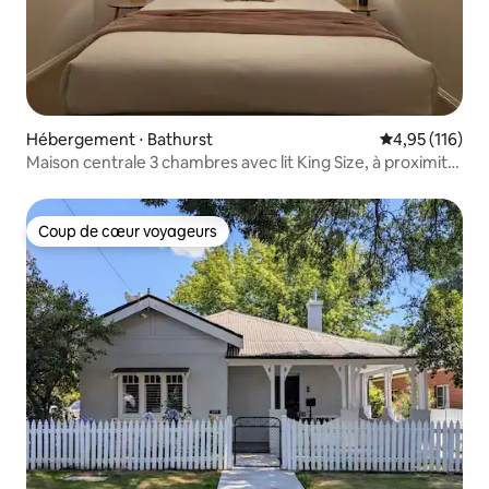
Hébergement ⋅ Bathurst
Évaluation moy
4,95 (116)
Maison centrale 3 chambres avec lit King Size, à proximité
du quartier des affaires et du parc
Coup de cœur voyageurs
Coup de cœur voyageurs