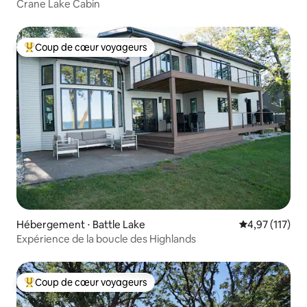
Crane Lake Cabin
Coup de cœur voyageurs
Coups de cœur voyageurs les plus appréciés
Hébergement ⋅ Battle Lake
Évaluation moy
4,97 (117)
Expérience de la boucle des Highlands
Coup de cœur voyageurs
Coups de cœur voyageurs les plus appréciés