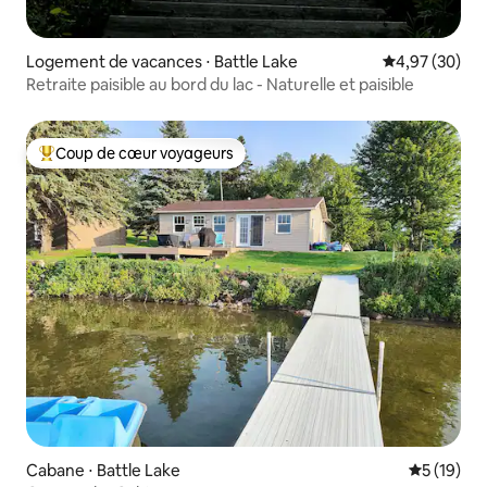
Logement de vacances ⋅ Battle Lake
Évaluation mo
4,97 (30)
Retraite paisible au bord du lac - Naturelle et paisible
Coup de cœur voyageurs
Coups de cœur voyageurs les plus appréciés
Cabane ⋅ Battle Lake
Évaluation
5 (19)