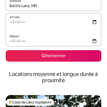
Adresse
Lorsque les résultats s'affichent, utilisez les flèches vers le hau
Arrivée
Départ
Rechercher
Locations moyenne et longue durée à
proximité
Coup de cœur voyageurs
Coups de cœur voyageurs les plus appréciés