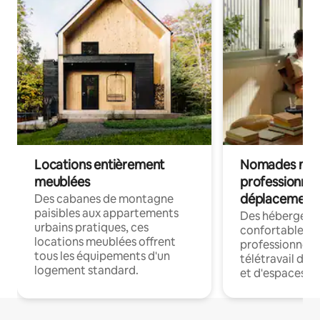
Locations entièrement
Nomades num
meublées
professionnel
déplacement
Des cabanes de montagne
paisibles aux appartements
Des hébergem
urbains pratiques, ces
confortables p
locations meublées offrent
professionnels
tous les équipements d'un
télétravail dis
logement standard.
et d'espaces de