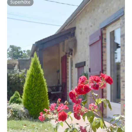
Superhôte
Superhôte