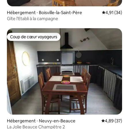
Hébergement ⋅ Boisville-la-Saint-Père
Évaluation mo
4,91 (34)
Gîte l'Etabli à la campagne
Coup de cœur voyageurs
Coup de cœur voyageurs
Hébergement ⋅ Neuvy-en-Beauce
Évaluation mo
4,89 (37)
La Jolie Beauce Champêtre 2