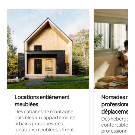
Locations entièrement
Nomades num
meublées
professionnel
déplacement
Des cabanes de montagne
paisibles aux appartements
Des hébergem
urbains pratiques, ces
confortables p
locations meublées offrent
professionnels