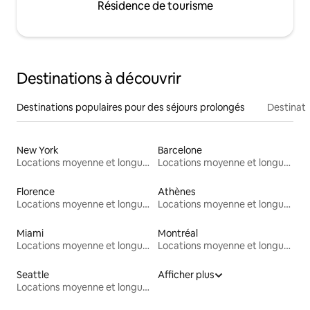
Résidence de tourisme
Destinations à découvrir
Destinations populaires pour des séjours prolongés
Destinati
New York
Barcelone
Locations moyenne et longue durée
Locations moyenne et longue durée
Florence
Athènes
Locations moyenne et longue durée
Locations moyenne et longue durée
Miami
Montréal
Locations moyenne et longue durée
Locations moyenne et longue durée
Seattle
Afficher plus
Locations moyenne et longue durée