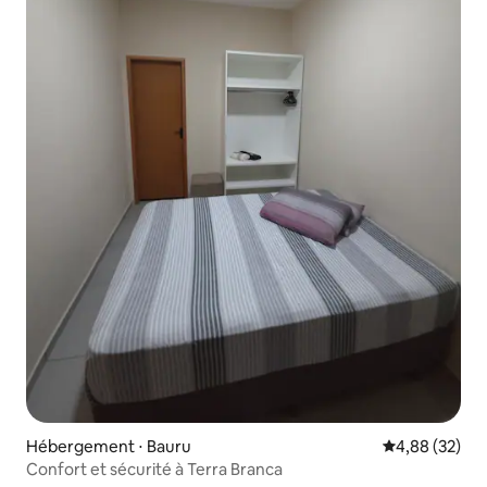
Hébergement ⋅ Bauru
Évaluation mo
4,88 (32)
Confort et sécurité à Terra Branca