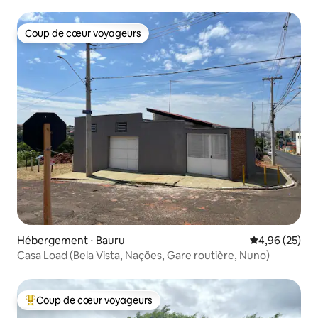
Coup de cœur voyageurs
Coup de cœur voyageurs
Hébergement ⋅ Bauru
Évaluation mo
4,96 (25)
Casa Load (Bela Vista, Nações, Gare routière, Nuno)
Coup de cœur voyageurs
Coups de cœur voyageurs les plus appréciés