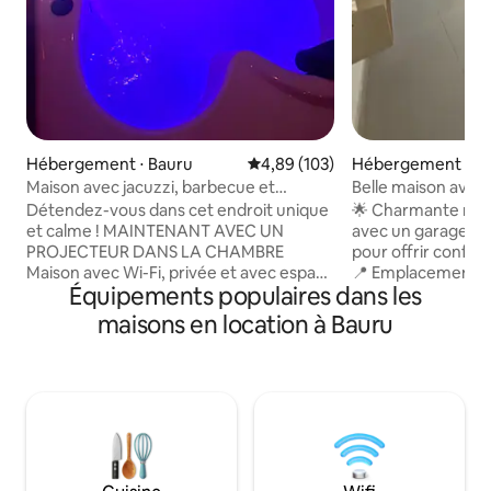
Hébergement ⋅ Bauru
Évaluation moyenne sur la base 
4,89 (103)
Hébergement ⋅ B
Maison avec jacuzzi, barbecue et
Belle maison avec 
projecteur
Panorama, près d
Détendez-vous dans cet endroit unique
🌟 Charmante mai
et calme ! MAINTENANT AVEC UN
avec un garage, 
PROJECTEUR DANS LA CHAMBRE
pour offrir confort 
Maison avec Wi-Fi, privée et avec espace
📍 Emplacement pri
Équipements populaires dans les
de loisirs 😎 Jacuzzi chauffé et barbecue
Jardim Panorama, 
= Vous devez les nettoyer avant
formidable, à prox
maisons en location à Bauru
utilisation, car il s'agit d'un espace
Praça da Paz, de l
extérieur et de la saleté peut
l'USP/Centrinho, d
s'accumuler Cuisine équipée 🍽️ Garage
de l'UNICPO, de l
pour voiture (ouvert, il faut savoir
et des principales 
manœuvrer pour entrer🚗) Lit « king
Nações Unidas et 
size » et canapé escamotable (pour 3
vous aurez facile
personnes dans le lit et 3 sur le canapé)
quelle région de 
Non fumeur à l'intérieur Faites comme
de choix de lieux à