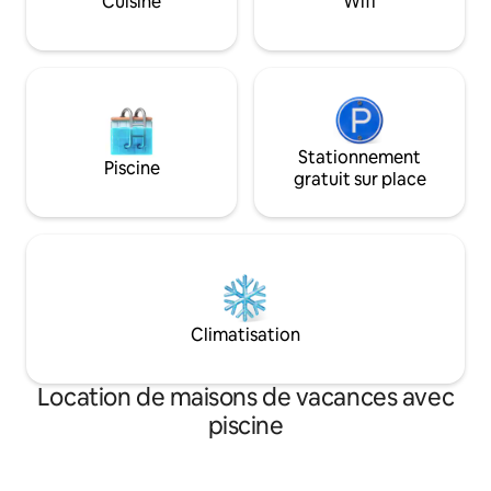
Cuisine
Wifi
chez vous et faites le ménage avant
boulangeries🥐 🍻,
votre départ. Prenez-en soin🥰
🍕 et de marchés 
Décoration romantique moyennant un
supplément❤️
Stationnement
Piscine
gratuit sur place
Climatisation
Location de maisons de vacances avec
piscine