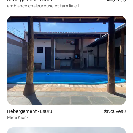
ambiance chaleureuse et familiale !
Hébergement ⋅ Bauru
Nouvel hébe
Nouveau
Mimi Kiosk