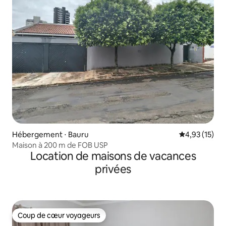
Hébergement ⋅ Bauru
Évaluation mo
4,93 (15)
Maison à 200 m de FOB USP
Location de maisons de vacances
privées
Coup de cœur voyageurs
Coup de cœur voyageurs