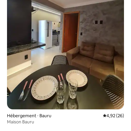
Hébergement ⋅ Bauru
Évaluation mo
4,92 (26)
Maison Bauru