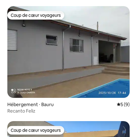
Coup de cœur voyageurs
Coup de cœur voyageurs
Hébergement ⋅ Bauru
Évaluatio
5 (9)
Recanto Feliz
Coup de cœur voyageurs
Coup de cœur voyageurs