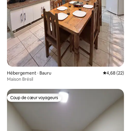
Hébergement ⋅ Bauru
Évaluation mo
4,68 (22)
Maison Brésil
Coup de cœur voyageurs
Coup de cœur voyageurs