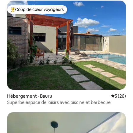
Coup de cœur voyageurs
Coups de cœur voyageurs les plus appréciés
Hébergement ⋅ Bauru
Évaluation
5 (26)
Superbe espace de loisirs avec piscine et barbecue