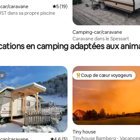
car/caravane
Évaluation moyenne sur la base de 19 co
5 (19)
T dans sa propre piscine
 la base de 27 commentaires : 4,89 sur 5
Camping-car/caravane
Caravane dans le Spessart
cations en camping adaptées aux anim
te
Coup de cœur voyageurs
te
Coups de cœur voyageurs les p
Tiny house
Tinyhouse Bamberg - Vacances
car/caravane
Évaluation moyenne sur la base de 5 comm
4,6 (5)