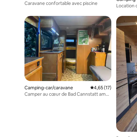
Caravane confortable avec piscine
Location
près d'Ob
Camping-car/caravane
Évaluation moyenne su
4,65 (17)
Camper au cœur de Bad Cannstatt am
Wasen/MHP-Arena