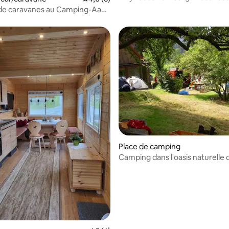
sans chien
 de caravanes au Camping-Aach
erstaufen
r la base de 17 commentaires : 4,65 sur 5
Place de camping
Camping dans l'oasis naturelle