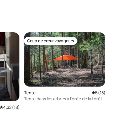
mmentaires : 5 sur 5
Coup de cœur voyageurs
Coup de cœur voyageurs
Tente
Évaluation moyenne
5 (15)
Tente dans les arbres à l'orée de la forêt.
Évaluation moyenne sur la base de 18 commentaires : 4,33 sur 5
4,33 (18)