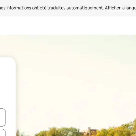
nes informations ont été traduites automatiquement. 
Afficher la lang
hes vers le haut et vers le bas pour les parcourir ou en appuyant et en fai