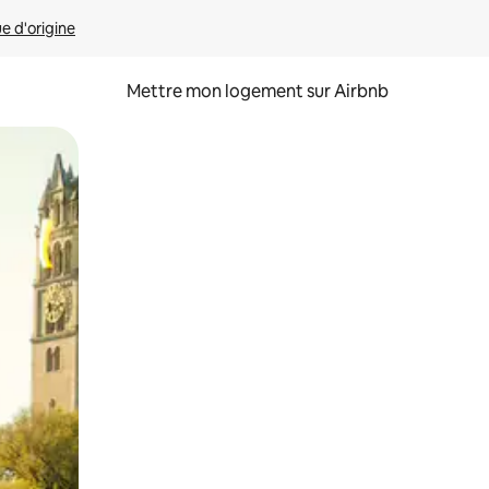
ue d'origine
Mettre mon logement sur Airbnb
sant glisser.