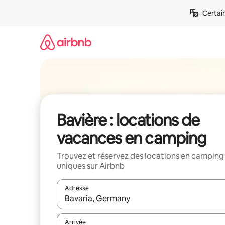
Aller
Certai
directement
au
contenu
Bavière : locations de
vacances en camping
Trouvez et réservez des locations en camping
uniques sur Airbnb
Adresse
Lorsque les résultats s'affichent, utilisez les flèc
Arrivée