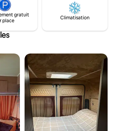
payer en
Jura souabe. Profitez d'une pause sous
t de
les vieux arbres et, le soir, du coucher de
ement gratuit
éduit et
soleil sur la forêt. Nous sommes heureux
Climatisation
r place
ltes
de donner des conseils d'excursion !
90 € par
les