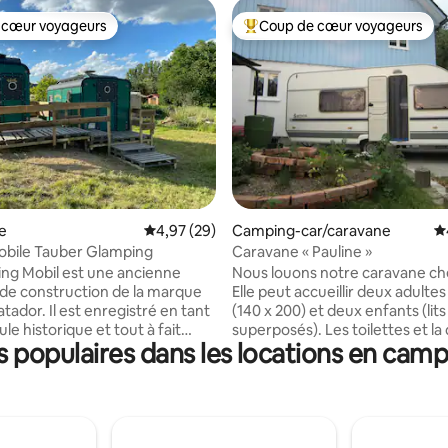
 cœur voyageurs
Coup de cœur voyageurs
 cœur voyageurs
Coups de cœur voyageurs les p
r la base de 48 commentaires : 4,79 sur 5
e
Évaluation moyenne sur la base de 29 commen
4,97 (29)
Camping-car/caravane
É
obile Tauber Glamping
Caravane « Pauline »
ng Mobil est une ancienne
Nous louons notre caravane ch
de construction de la marque
Elle peut accueillir deux adultes
ador. Il est enregistré en tant
(140 x 200) et deux enfants (lits
le historique et tout à fait
superposés). Les toilettes et l
populaires dans les locations en camp
véhicule,
sont situées dans la maison, pas
érieur luxueux a été fabriqué en
caravane. Veuillez apporter de
dre à partir de la culture locale.
serviettes et des draps, un sac
éé un salon et un coin couchage
couchage ou des lits faits et des
rand lit double, un canapé, un
Le ménage final est à la charge
 rangement et un coin repas.
locataire. La taxe de séjour n'es