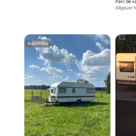
Parc de v
Allgäuer 
Superhôte
Superhôte