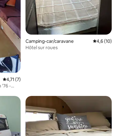
Camping-car/caravane
Évaluation moyenne s
4,6 (10)
Hôtel sur roues
Évaluation moyenne sur la base de 7 commentaires : 4,71 sur 5
4,71 (7)
'76 -