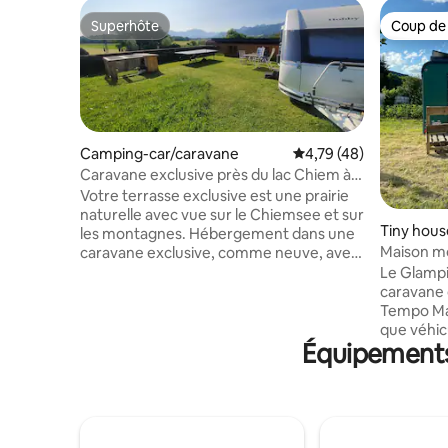
Superhôte
Coup de
Superhôte
Coup de
Camping-car/caravane
Évaluation moyenne su
4,79 (48)
Caravane exclusive près du lac Chiem à
partir de 3 nuits.
Votre terrasse exclusive est une prairie
naturelle avec vue sur le Chiemsee et sur
Tiny hous
les montagnes. Hébergement dans une
Maison m
caravane exclusive, comme neuve, avec
chauffage, eau froide, eau chaude et
Le Glampi
électricité, grand réfrigérateur,
caravane 
télévision, ainsi qu'une SALLE DE BAINS
Tempo Mat
séparée et une grande cabine de
que véhicu
Équipements 
douche. Les draps, les serviettes, la table
fonctionnel. Elle se compose du 
et les chaises ainsi qu'une place de
dont l'int
parking pour votre voiture sont inclus.
bois de cè
Une borne de recharge pour voiture
Cela a cr
électrique de type 2/11 kW (0,36 €/kW/h)
avec un g
est disponible. Important : les animaux
espace de