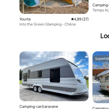
Camping-
Temps AUS
Yourte
Évaluation moyenne sur
4,89 (27)
Into the Green Glamping - Chêne
Lo
Superhô
Superhô
Camping-car/caravane
Camping-