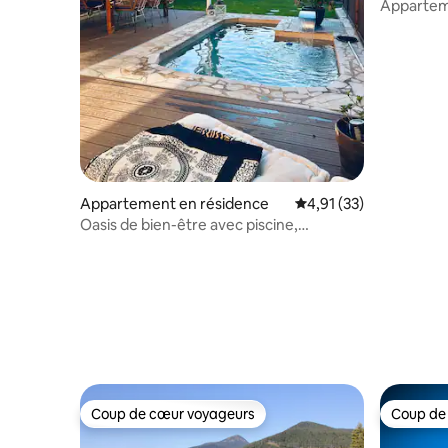
Apparteme
joie
Appartement en résidence
Évaluation moyenne su
4,91 (33)
Oasis de bien-être avec piscine,
cheminée et grande terrasse
Coup de cœur voyageurs
Coup de
Coup de cœur voyageurs
Coup de