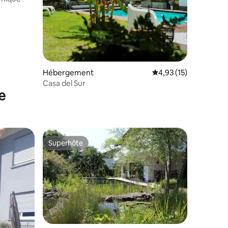
Hébergement
Évaluation moyenne su
4,93 (15)
Casa del Sur
e
Superhôte
Superhôte
ntaires : 4,91 sur 5