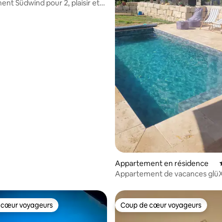
nt Südwind pour 2, plaisir et
r la base de 33 commentaires : 4,91 sur 5
Appartement en résidence
Appartement de vacances glü
avec piscine et sauna en option
 cœur voyageurs
Coup de cœur voyageurs
 cœur voyageurs
Coup de cœur voyageurs