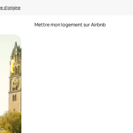
ue d'origine
Mettre mon logement sur Airbnb
sant glisser.