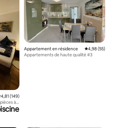
Appartement en résidence
Évaluation moyenne su
4,98 (55)
Appartements de haute qualité #3
ntaires : 4,86 sur 5
valuation moyenne sur la base de 149 commentaires : 4,81 sur 5
4,81 (149)
pièces à
iscine