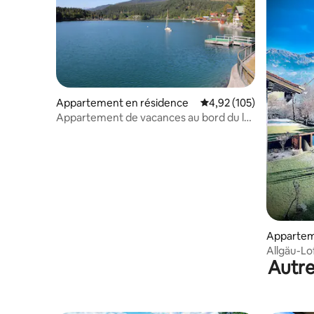
Appartement en résidence
Évaluation moyenne sur
4,92 (105)
Appartement de vacances au bord du lac
Walchensee avec jardin au bord du lac
Appartem
Allgäu-Lo
Autre
sauna pri