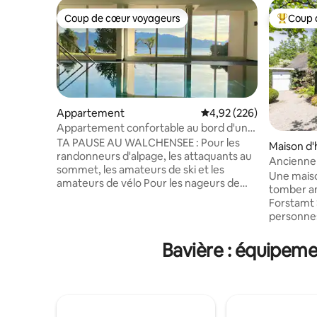
Coup de cœur voyageurs
Coup 
Coup de cœur voyageurs
Coups de
Appartement
Évaluation moyenne sur 
4,92 (226)
Appartement confortable au bord d'un
lac
TA PAUSE AU WALCHENSEE : Pour les
Maison d'
randonneurs d'alpage, les attaquants au
Ancienne s
sommet, les amateurs de ski et les
naturell
Une maiso
amateurs de vélo Pour les nageurs de
tomber a
mer, les pagaies debout, les versants de
Forstamt Sinntal. (Alt
sauna et les planches de piscine Pour les
personne
lève-tard, les personnes en quête de
Altes For
calme, les amoureux de la nature, les
qualité av
Bavière : équipeme
amateurs de baignade dans les lacs
à ressorts
glacés et les aventuriers - Appartement
tels que l
confortable de 2 pièces avec salle de
climat de 
douche sur 72 m ² - Convient aux
avec terrasse 
célibataires et aux couples - Terrasse
de rêve da