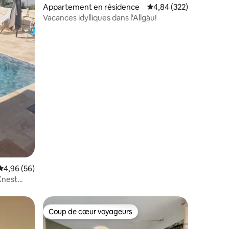
Appartement en résidence
Évaluation moyenne sur
4,84 (322)
Vacances idylliques dans l'Allgäu!
Évaluation moyenne sur la base de 56 commentaires : 4,96 sur 5
4,96 (56)
Xnest
Coup de cœur voyageurs
Coup de cœur voyageurs