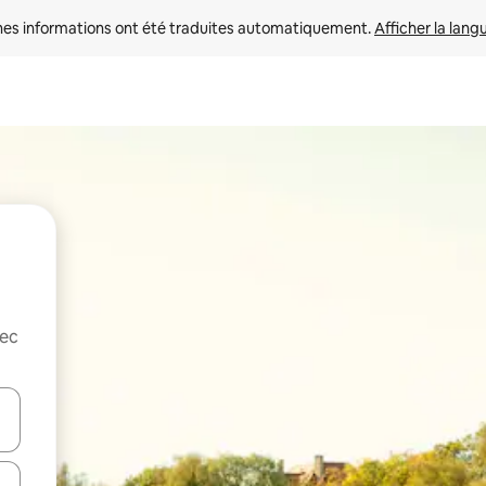
nes informations ont été traduites automatiquement. 
Afficher la lang
vec
hes vers le haut et vers le bas pour les parcourir ou en appuyant et en fai