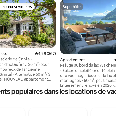
de cœur voyageurs
Superhôte
 cœur voyageurs les plus appréciés
Superhôte
la base de 226 commentaires : 4,92 sur 5
hôtes
Évaluation moyenne sur la base de 367 commen
4,99 (367)
cierie de Sinntal -
Appartement
ement charmante
n d'hôtes (env. 20 m²) pour
Refuge au bord du lac Walchen
moureux de l'ancienne
vue imprenable sur le lac
• Balcon ensoleillé orienté plei
ernative 50 m²/ 3
une vue magnifique sur le lac et
s : NOUVEAU appartement
montagnes • 60 m², petit mais 
stamt Sinntal) Équipement de
Entièrement rénové en 2020 •
ec chauffage par le sol, matelas
nts populaires dans les locations de va
Aménagement de haute qualité
 ensachés + détails soignés,
beau • Possibilité de couchage 
'éclairage L'éclairage crée un
personnes (2-3 adultes) • Parfai
bien-être absolu Jardin privé
couples et les familles • nous n
+ barbecue. Points de vue
pas à des groupes • Piscine chauffée +
ns la Rhön + le Spessart 1
sauna dans la maison (le sauna 