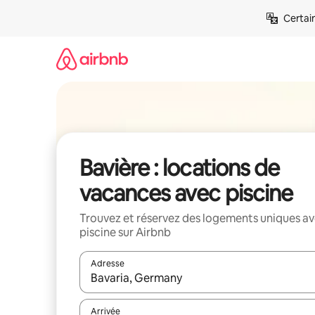
Aller
Certai
directement
au
contenu
Bavière : locations de
vacances avec piscine
Trouvez et réservez des logements uniques a
piscine sur Airbnb
Adresse
Lorsque les résultats s'affichent, utilisez les flèc
Arrivée