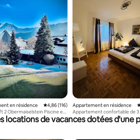
 la base de 105 commentaires : 4,92 sur 5
ent en résidence
Évaluation moyenne sur la base de 116 comme
4,86 (116)
Appartement en résidence
É
ft 2 Obermaiselstein Piscine et
Appartement confortable de 3 
s locations de vacances dotées d'une p
vé
Nuremberg