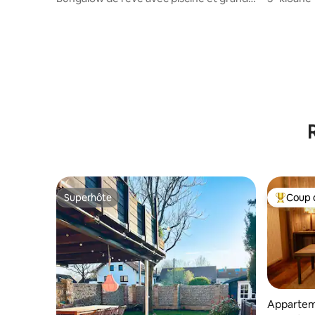
terrasse
Superhôte
Coup 
Superhôte
Coups de
Appartem