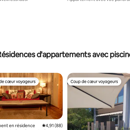
Résidences d'appartements avec piscin
de cœur voyageurs
Coup de cœur voyageurs
 cœur voyageurs les plus appréciés
Coup de cœur voyageurs
ent en résidence
Évaluation moyenne sur la base de 88 comme
4,91 (88)