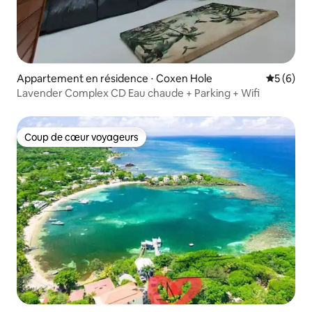
Appartement en résidence ⋅ Coxen Hole
Évaluatio
5 (6)
Lavender Complex CD Eau chaude + Parking + Wifi
Coup de cœur voyageurs
Coup de cœur voyageurs