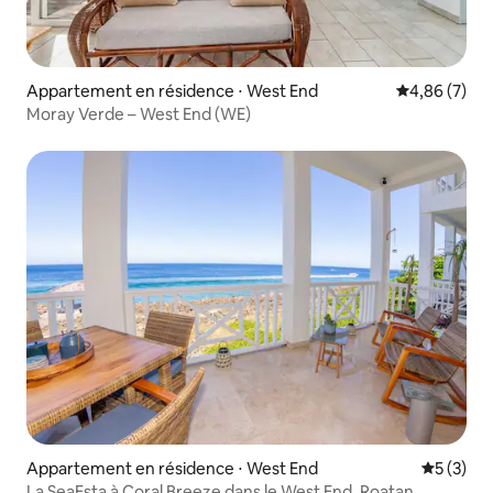
Appartement en résidence ⋅ West End
Évaluation m
4,86 (7)
Moray Verde – West End (WE)
Appartement en résidence ⋅ West End
Évaluatio
5 (3)
La SeaEsta à Coral Breeze dans le West End, Roatan