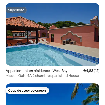
Superhôte
Superhôte
Appartement en résidence ⋅ West Bay
Évaluation mo
4,83 (12)
Mission Gate 4A 2 chambres par Island House
Coup de cœur voyageurs
Coup de cœur voyageurs