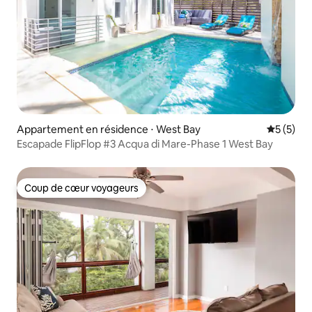
Appartement en résidence ⋅ West Bay
Évaluatio
5 (5)
Escapade FlipFlop #3 Acqua di Mare-Phase 1 West Bay
Coup de cœur voyageurs
Coup de cœur voyageurs