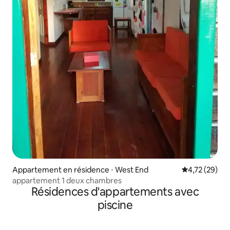
Appartement en résidence ⋅ West End
Évaluation mo
4,72 (29)
appartement 1 deux chambres
Résidences d'appartements avec
piscine