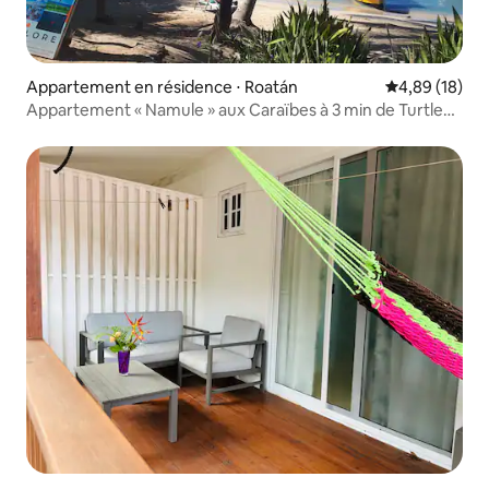
Appartement en résidence ⋅ Roatán
Évaluation mo
4,89 (18)
Appartement « Namule » aux Caraïbes à 3 min de Turtle
Beach