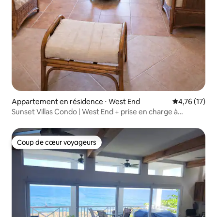
Appartement en résidence ⋅ West End
Évaluation mo
4,76 (17)
Sunset Villas Condo | West End + prise en charge à
l'aéroport
Coup de cœur voyageurs
Coup de cœur voyageurs