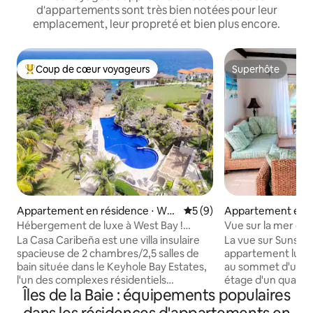
d'appartements sont très bien notées pour leur
emplacement, leur propreté et bien plus encore.
Coup de cœur voyageurs
Superhôte
Coups de cœur voyageurs les plus appréciés
Superhôte
Appartement en résidence ⋅ Wes
Évaluation moyenne sur la 
5 (9)
Appartement en r
t Bay
West End
Hébergement de luxe à West Bay !
Vue sur la mer et 
Magnifique piscine !
La Casa Caribeña est une villa insulaire
La vue sur Sunset 
spacieuse de 2 chambres/2,5 salles de
appartement lumin
bain située dans le Keyhole Bay Estates,
au sommet d'une h
l'un des complexes résidentiels
étage d'un quartie
Îles de la Baie : équipements populaires
sécurisés les plus exclusifs de West Bay,
West End. Un parki
sur l'île de Roatán, au Honduras. Sortez
l'utilisation de la p