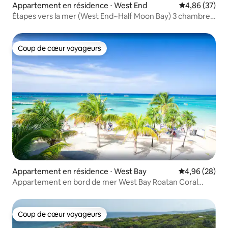
Appartement en résidence ⋅ West End
Évaluation mo
4,86 (37)
Étapes vers la mer (West End~Half Moon Bay) 3 chambres
calmes
Coup de cœur voyageurs
Coup de cœur voyageurs
Appartement en résidence ⋅ West Bay
Évaluation mo
4,96 (28)
Appartement en bord de mer West Bay Roatan Coral
Sands 2
Coup de cœur voyageurs
Coup de cœur voyageurs