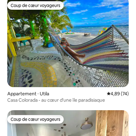
Coup de cœur voyageurs
Coup de cœur voyageurs
Appartement ⋅ Utila
Évaluation mo
4,89 (74)
Casa Colorada - au cœur d'une île paradisiaque
Coup de cœur voyageurs
Coup de cœur voyageurs