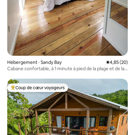
Hébergement ⋅ Sandy Bay
Évaluation mo
4,85 (20)
Cabane confortable, à 1 minute à pied de la plage et de la
piscine !
Coup de cœur voyageurs
Coups de cœur voyageurs les plus appréciés