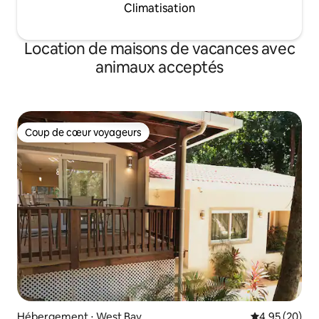
Climatisation
Location de maisons de vacances avec
animaux acceptés
Coup de cœur voyageurs
Coup de cœur voyageurs
Hébergement ⋅ West Bay
Évaluation mo
4,95 (20)