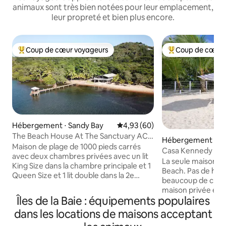
animaux sont très bien notées pour leur emplacement,
leur propreté et bien plus encore.
Coup de cœur voyageurs
Coup de cœur 
Coups de cœur voyageurs les plus appréciés
Coups de cœur vo
Hébergement ⋅ Sandy Bay
Évaluation moyenne sur la base
4,93 (60)
The Beach House At The Sanctuary AC
Hébergement ⋅ W
Dock Kayak (maison de plage)
Maison de plage de 1000 pieds carrés
Casa Kennedy - M
avec deux chambres privées avec un lit
sur West Bay Bea
La seule maison p
King Size dans la chambre principale et 1
Beach. Pas de hall,
Queen Size et 1 lit double dans la 2e
beaucoup de climatisation.
chambre, et deux salles de bains. Il y a
maison privée en 
aussi deux canapés convertibles dans le
Îles de la Baie : équipements populaires
cuisinier, un gardi
séjour, ce qui fait 5 couchages dans les
chauffeur et le ré
dans les locations de maisons acceptant
lits et quelques autres dans le séjour. Elle
votre porte. 4 chambres sur 2 étages,
dispose d'une cuisine entièrement