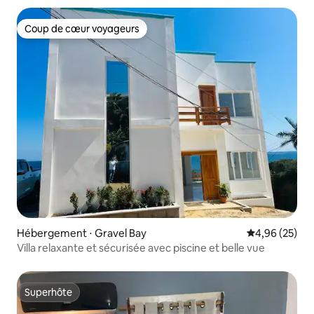
Coup de cœur voyageurs
Coup de cœur voyageurs
Hébergement ⋅ Gravel Bay
Évaluation mo
4,96 (25)
Villa relaxante et sécurisée avec piscine et belle vue
Superhôte
Superhôte