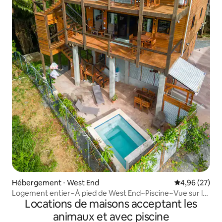
Hébergement ⋅ West End
Évaluation mo
4,96 (27)
Logement entier~À pied de West End~Piscine~Vue sur la
Locations de maisons acceptant les
mer~Parking !
animaux et avec piscine