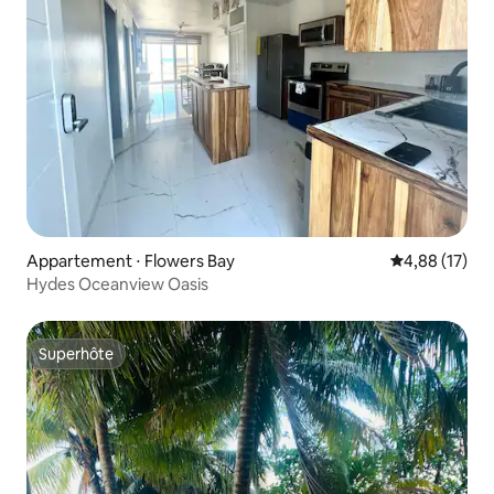
Appartement ⋅ Flowers Bay
Évaluation mo
4,88 (17)
Hydes Oceanview Oasis
Superhôte
Superhôte