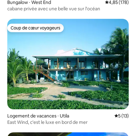
Bungalow ⋅ West End
Évaluation moy
4,85 (178)
cabane privée avec une belle vue sur l'océan
Coup de cœur voyageurs
Coup de cœur voyageurs
Logement de vacances ⋅ Utila
Évaluation
5 (13)
East Wind, c'est le luxe en bord de mer