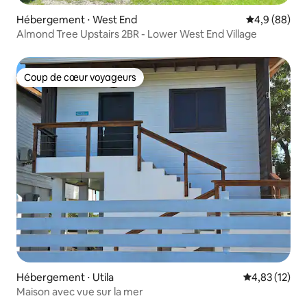
Hébergement ⋅ West End
Évaluation m
4,9 (88)
Almond Tree Upstairs 2BR - Lower West End Village
Coup de cœur voyageurs
Coup de cœur voyageurs
Hébergement ⋅ Utila
Évaluation mo
4,83 (12)
Maison avec vue sur la mer