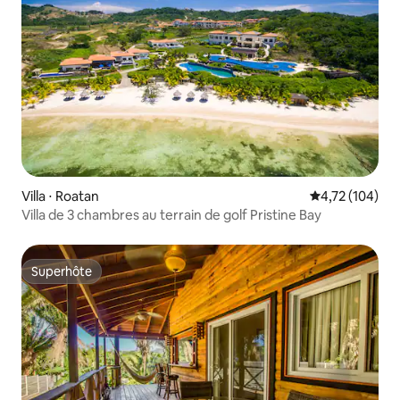
Villa ⋅ Roatan
Évaluation moy
4,72 (104)
Villa de 3 chambres au terrain de golf Pristine Bay
Superhôte
Superhôte