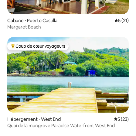
Cabane ⋅ Puerto Castilla
Évaluation
5 (21)
Margaret Beach
Coup de cœur voyageurs
Coups de cœur voyageurs les plus appréciés
Hébergement ⋅ West End
Évaluation
5 (23)
Quai de la mangrove Paradise Waterfront West End