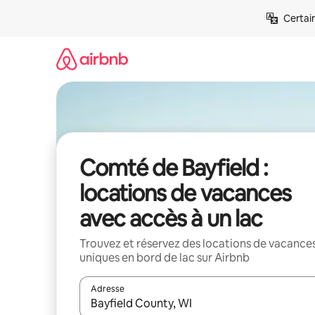
Aller
Certai
directement
au
contenu
Comté de Bayfield :
locations de vacances
avec accès à un lac
Trouvez et réservez des locations de vacance
uniques en bord de lac sur Airbnb
Adresse
Lorsque les résultats s'affichent, utilisez les flèc