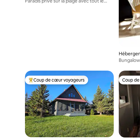
Paradis privé sur la plage avec tout le
confort
Hébergem
Bungalow 
Chequam
Coup de cœur voyageurs
Coup de
Coups de cœur voyageurs les plus appréciés
Coup de