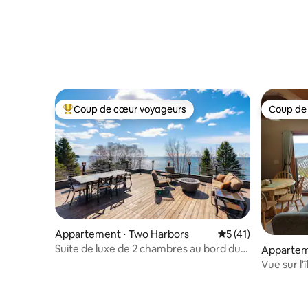
Coup de cœur voyageurs
Coup de
Coups de cœur voyageurs les plus appréciés
Coup de
Appartement ⋅ Two Harbors
Évaluation moyenne
5 (41)
Suite de luxe de 2 chambres au bord du
Apparteme
lac avec terrasse sur le toit
Vue sur l'
lac Supér