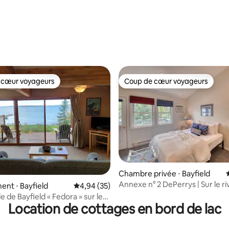
 cœur voyageurs
Coup de cœur voyageurs
 cœur voyageurs
Coup de cœur voyageurs
Chambre privée ⋅ Bayfield
 sur la base de 41 commentaires : 5 sur 5
Annexe n° 2 DePerrys | Sur le r
nt ⋅ Bayfield
Évaluation moyenne sur la base de 35 commen
4,94 (35)
lac Supérieur
île de Bayfield « Fedora » sur le
Location de cottages en bord de lac
ieur