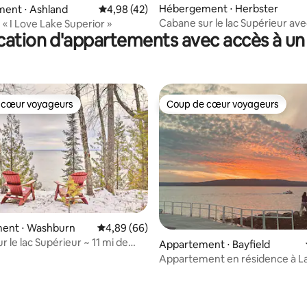
 la base de 44 commentaires : 4,98 sur 5
Hébergement ⋅ Herbster
ent ⋅ Ashland
Évaluation moyenne sur la base de 42 comme
4,98 (42)
Cabane sur le lac Supérieur av
« I Love Lake Superior »
cation d'appartements avec accès à un 
privé à la plage !
 cœur voyageurs
Coup de cœur voyageurs
 cœur voyageurs
Coup de cœur voyageurs
ent ⋅ Washburn
Évaluation moyenne sur la base de 66 commen
4,89 (66)
 le lac Supérieur ~ 11 mi de
Appartement ⋅ Bayfield
Appartement en résidence à L
Madeline Island