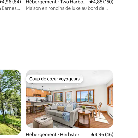
Évaluation moyenne sur la base de 84 commentaires : 4,96 sur 5
4,96 (84)
Hébergement ⋅ Two Harbor
Évaluation moyenne sur
4,85 (150)
s
à Barnes
Maison en rondins de luxe au bord de
l'eau sur le lac Supérieur, avec sauna
taires : 4,87 sur 5
Coup de cœur voyageurs
lus appréciés
Coup de cœur voyageurs
Hébergement ⋅ Herbster
Évaluation moyenne su
4,96 (46)