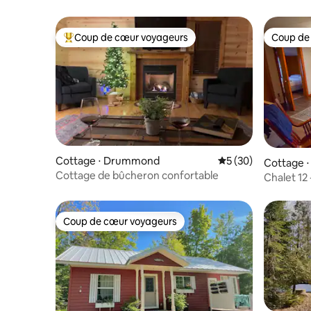
Coup de cœur voyageurs
Coup de
Coups de cœur voyageurs les plus appréciés
Coup de
Cottage ⋅ Drummond
Évaluation moyenne 
5 (30)
Cottage ⋅
Cottage de bûcheron confortable
Chalet 12 
Coup de cœur voyageurs
Coup de cœur voyageurs