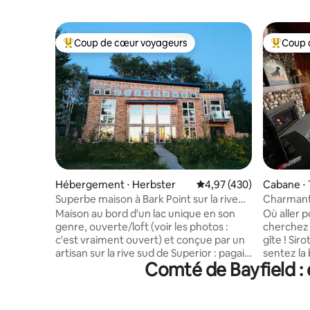
Coup de cœur voyageurs
Coup 
Coups de cœur voyageurs les plus appréciés
Coups de
Hébergement ⋅ Herbster
Évaluation moyenne sur 
4,97 (430)
Cabane ⋅
Superbe maison à Bark Point sur la rive
Charmante
sud du lac Supérieur
Supérieur
Maison au bord d'un lac unique en son
Où aller p
genre, ouverte/loft (voir les photos :
cherchez 
c'est vraiment ouvert) et conçue par un
gîte ! Sir
artisan sur la rive sud de Superior : pagaie
sentez la
Comté de Bayfield : 
en été/randonnée sur glace en hiver.
les arbres
Couchers de soleil à couper le souffle.
randonnée
Plus de 300 pieds de rivage privé ou à
journée à 
quelques pas de la plage publique.
met beau