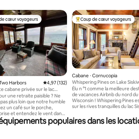
de cœur voyageurs
Coup de cœur voyageurs
 cœur voyageurs les plus appréciés
Coups de cœur voyageurs les p
Cabane ⋅ Cornucopia
Whispering Pines on Lake Siskiw
la base de 430 commentaires : 4,97 sur 5
 Two Harbors
Évaluation moyenne sur la base de 132 comme
4,97 (132)
Élu n °1 comme la meilleure des
 cabane privée sur le lac
de vacances Airbnb du nord du
our une retraite paisible ? Ne
Wisconsin ! Whispering Pines est situé
pas plus loin que notre humble
sur les rives tranquilles du lac Si
otez un café sur le porche,
quelques minutes de Cornucopi
 brise et entendez le vent dans
Supérieur, à quelques minutes 
équipements populaires dans les locati
. Aventures de jour :
de Bayfield, la porte d'entrée de
, pêche ou excursion d'une
Apostles, notre route fait partie du
Grand Marais ! La piste cyclable
système de sentiers hors auto
coup de choses à portée de