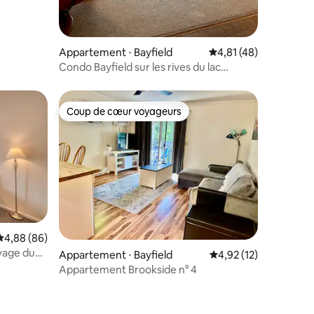
Appartement ⋅ Bayfield
Évaluation moyenne su
4,81 (48)
Condo Bayfield sur les rives du lac
Supérieur
Coup de cœur voyageurs
Coup de cœur voyageurs
Évaluation moyenne sur la base de 86 commentaires : 4,88 sur 5
4,88 (86)
ivage du
taires : 4,94 sur 5
Appartement ⋅ Bayfield
Évaluation moyenne su
4,92 (12)
Appartement Brookside n° 4