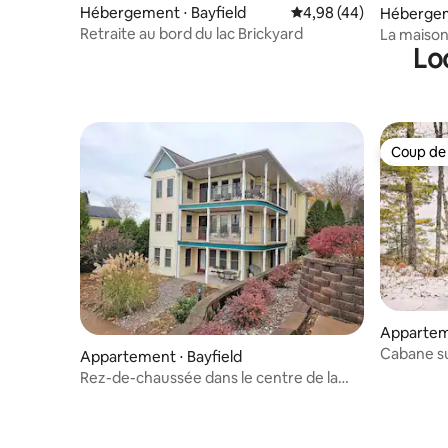
Hébergement ⋅ Bayfield
Évaluation moyenne sur
4,98 (44)
Hébergem
Retraite au bord du lac Brickyard
La maison 
Lo
Coup de
Coup de
Appartem
Cabane sur
Appartement ⋅ Bayfield
Bayfield !
Rez-de-chaussée dans le centre de la
ville, près du lac Supérieur