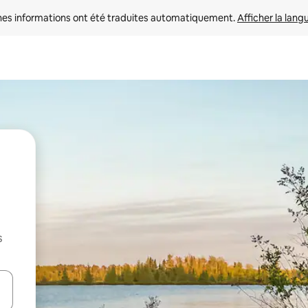
nes informations ont été traduites automatiquement. 
Afficher la lang
s
hes vers le haut et vers le bas pour les parcourir ou en appuyant et en fai