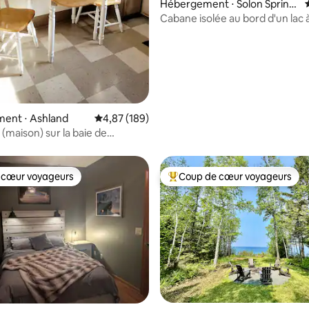
Hébergement ⋅ Solon Spring
s
Cabane isolée au bord d'un lac 
sur 38 acres
ent ⋅ Ashland
Évaluation moyenne sur la base de 189 commen
4,87 (189)
(maison) sur la baie de
egon.
 cœur voyageurs
Coup de cœur voyageurs
 cœur voyageurs
Coups de cœur voyageurs les p