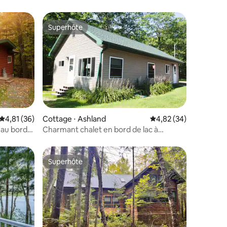
Superhôte
Superhôte
ntaires : 4,82 sur 5
Évaluation moyenne sur la base de 36 commentaires : 4,81 sur 5
4,81 (36)
Cottage ⋅ Ashland
Évaluation moyenne su
4,82 (34)
 au bord
Charmant chalet en bord de lac à
Ashland, Wisconsin
Superhôte
lus appréciés
Superhôte