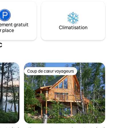
la petite ville excentrique de Cornucopia,
40, un
puis rentrez chez vous et prenez un
es
sauna dans cette forêt paisible ! Le chalet
ils
a une limite d'occupation de 2 adultes et
bain
un chien (frais pour animaux de
ve-linge
ement gratuit
compagnie de 50 $). Une planche de
Climatisation
ibre
r place
PADDLE est stockée près de la plage
TIQUE
pour les voyageurs en été.
 ANIMAUX
c
Coup de cœur voyageurs
lus appréciés
Coup de cœur voyageurs