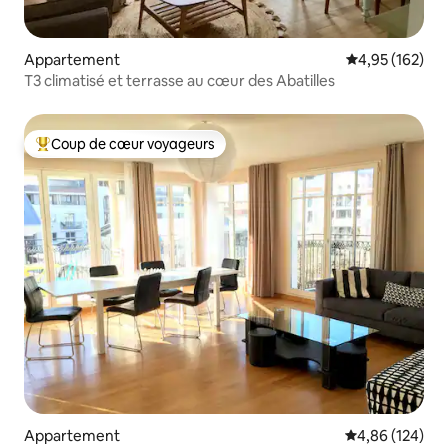
Appartement
Évaluation moy
4,95 (162)
T3 climatisé et terrasse au cœur des Abatilles
Coup de cœur voyageurs
Coups de cœur voyageurs les plus appréciés
Appartement
Évaluation moy
4,86 (124)