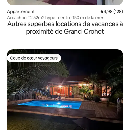
Appartement
Évaluation moy
4,98 (128)
Arcachon T2 52m2 hyper centre 150 m de la mer
Autres superbes locations de vacances à
proximité de Grand-Crohot
Coup de cœur voyageurs
Coup de cœur voyageurs