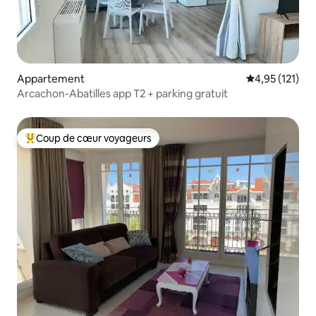
Appartement
Évaluation moy
4,95 (121)
Arcachon-Abatilles app T2 + parking gratuit
Coup de cœur voyageurs
Coups de cœur voyageurs les plus appréciés