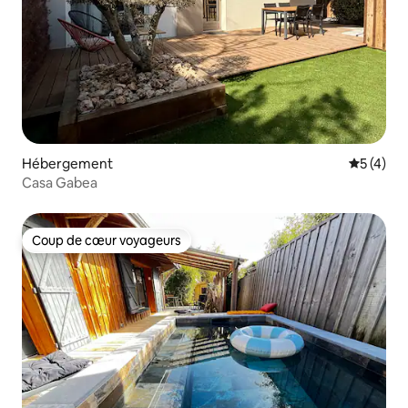
Hébergement
Évaluatio
5 (4)
Casa Gabea
Coup de cœur voyageurs
Coup de cœur voyageurs