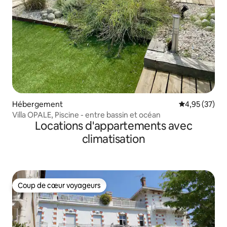
Hébergement
Évaluation mo
4,95 (37)
Villa OPALE, Piscine - entre bassin et océan
Locations d'appartements avec
climatisation
Coup de cœur voyageurs
Coup de cœur voyageurs