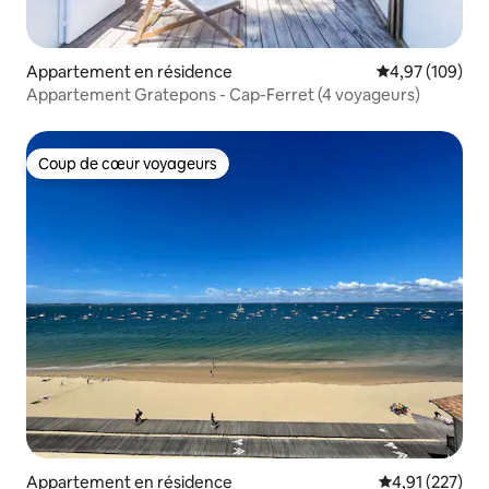
Appartement en résidence
Évaluation moy
4,97 (109)
Appartement Gratepons - Cap-Ferret (4 voyageurs)
Coup de cœur voyageurs
Coup de cœur voyageurs
Appartement en résidence
Évaluation moy
4,91 (227)