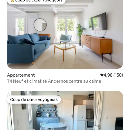
Coup de cœur voyageurs
Coups de cœur voyageurs les plus appréciés
Appartement
Évaluation moy
4,98 (150)
T4 Neuf et climatisé Andernos centre au calme
Coup de cœur voyageurs
Coup de cœur voyageurs