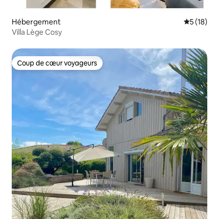
Hébergement
Évaluation
5 (18)
Villa Lège Cosy
Coup de cœur voyageurs
Coup de cœur voyageurs