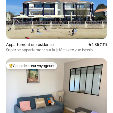
Appartement en résidence
Évaluation moy
4,86 (111)
Superbe appartement sur la jetée avec vue bassin
Coup de cœur voyageurs
Coups de cœur voyageurs les plus appréciés