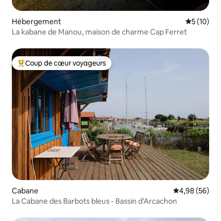
Hébergement
Évaluation
5 (10)
La kabane de Manou, maison de charme Cap Ferret
Coup de cœur voyageurs
Coups de cœur voyageurs les plus appréciés
Cabane
Évaluation mo
4,98 (56)
La Cabane des Barbots bleus - Bassin d'Arcachon