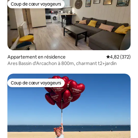
Coup de cœur voyageurs
Coup de cœur voyageurs
Appartement en résidence
Évaluation moy
4,82 (372)
Ares Bassin d'Arcachon à 800m, charmant t2+jardin
Coup de cœur voyageurs
Coup de cœur voyageurs