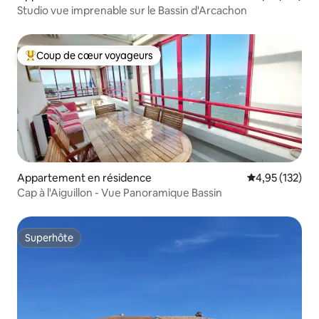
Studio vue imprenable sur le Bassin d'Arcachon
Coup de cœur voyageurs
Coups de cœur voyageurs les plus appréciés
Appartement en résidence
Évaluation moy
4,95 (132)
Cap à l'Aiguillon - Vue Panoramique Bassin
Superhôte
Superhôte