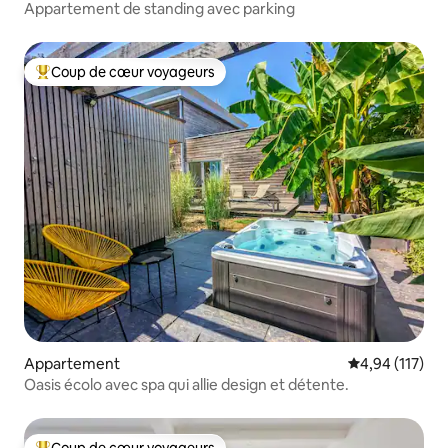
Appartement de standing avec parking
Coup de cœur voyageurs
Coups de cœur voyageurs les plus appréciés
Appartement
Évaluation moy
4,94 (117)
Oasis écolo avec spa qui allie design et détente.