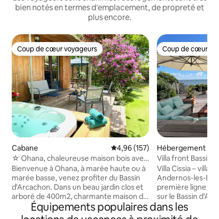
bien notés en termes d'emplacement, de propreté et
plus encore.
Coup de cœur voyageurs
Coup de cœur vo
Coup de cœur voyageurs
Coup de cœur vo
Cabane
Évaluation moyenne sur la base 
4,96 (157)
Hébergement
☆ Ohana, chaleureuse maison bois avec
Villa front Bassin ·
jardin/spa ☆
piscine
Bienvenue à Ohana, à marée haute ou à
Villa Cissia – villa 
marée basse, venez profiter du Bassin
Andernos-les-Bain
d'Arcachon. Dans un beau jardin clos et
première ligne a
arboré de 400m2, charmante maison de
sur le Bassin d’Ar
Équipements populaires dans les
vacance de 45 m2, climatisée, qui vous
direct à la plage. V
offrira un séjour détente pour des
lumineuse avec gr