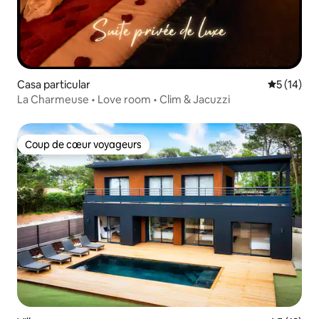
Casa particular
Évaluation
5 (14)
La Charmeuse • Love room • Clim & Jacuzzi
Coup de cœur voyageurs
Coup de cœur voyageurs