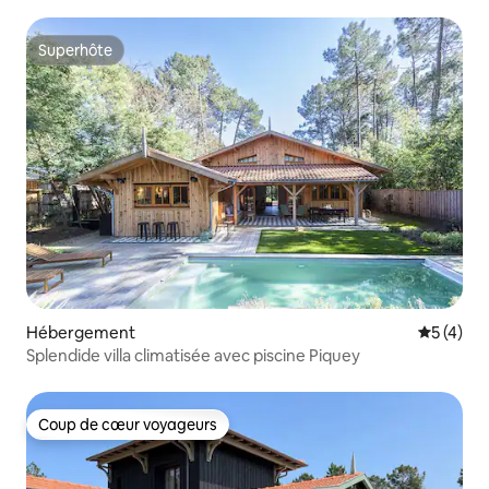
Superhôte
Superhôte
Hébergement
Évaluatio
5 (4)
Splendide villa climatisée avec piscine Piquey
Coup de cœur voyageurs
Coup de cœur voyageurs