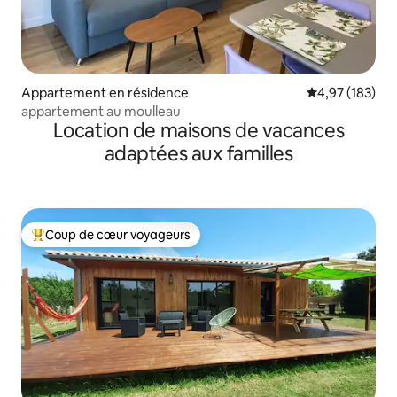
Appartement en résidence
Évaluation moy
4,97 (183)
appartement au moulleau
Location de maisons de vacances
adaptées aux familles
Coup de cœur voyageurs
Coups de cœur voyageurs les plus appréciés