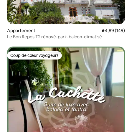
Appartement
Évaluation moy
4,89 (149)
Le Bon Repos T2 rénové-park-balcon-climatisé
Coup de cœur voyageurs
Coup de cœur voyageurs