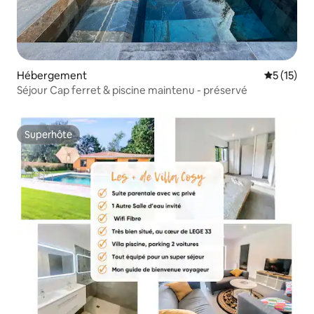
Hébergement
Évaluation
5 (15)
Séjour Cap ferret & piscine maintenu - préservé
Superhôte
Superhôte