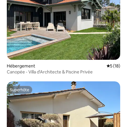
Hébergement
Évaluation
5 (18)
Canopée - Villa d'Architecte & Piscine Privée
Superhôte
Superhôte