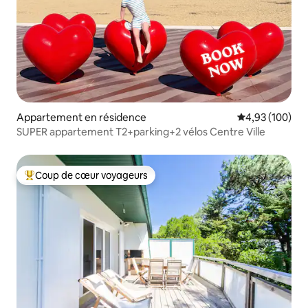
Appartement en résidence
Évaluation moy
4,93 (100)
SUPER appartement T2+parking+2 vélos Centre Ville
Coup de cœur voyageurs
Coups de cœur voyageurs les plus appréciés