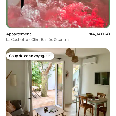
Appartement
Évaluation moy
4,94 (124)
La Cachette • Clim, Balnéo & tantra
Coup de cœur voyageurs
Coup de cœur voyageurs