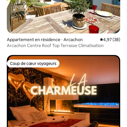
Appartement en résidence ⋅ Arcachon
Évaluation mo
4,97 (38)
Arcachon Centre Roof Top Terrasse Climatisation
Coup de cœur voyageurs
Coup de cœur voyageurs