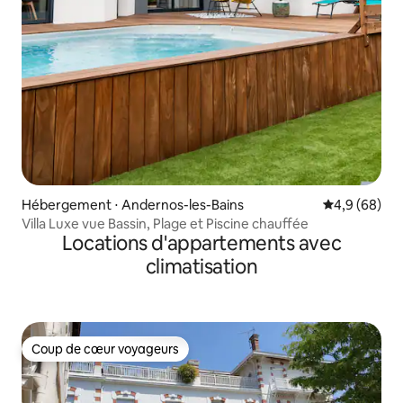
Hébergement ⋅ Andernos-les-Bains
Évaluation m
4,9 (68)
Villa Luxe vue Bassin, Plage et Piscine chauffée
Locations d'appartements avec
climatisation
Coup de cœur voyageurs
Coup de cœur voyageurs