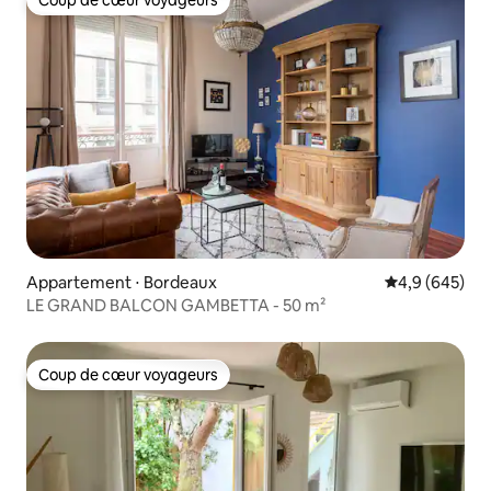
Coup de cœur voyageurs
Appartement ⋅ Bordeaux
Évaluation mo
4,9 (645)
LE GRAND BALCON GAMBETTA - 50 m²
Coup de cœur voyageurs
Coup de cœur voyageurs