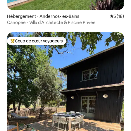
Hébergement ⋅ Andernos-les-Bains
Évaluation
5 (18)
Canopée - Villa d'Architecte & Piscine Privée
Coup de cœur voyageurs
Coups de cœur voyageurs les plus appréciés