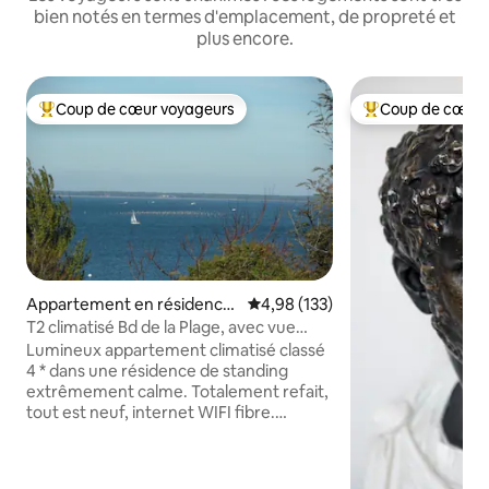
bien notés en termes d'emplacement, de propreté et
plus encore.
Coup de cœur voyageurs
Coup de cœur 
Coups de cœur voyageurs les plus appréciés
Coups de cœur vo
Appartement en résidence
Évaluation moyenne sur la base 
4,98 (133)
⋅ Arcachon
T2 climatisé Bd de la Plage, avec vue
Bassin.
Lumineux appartement climatisé classé
4 * dans une résidence de standing
extrêmement calme. Totalement refait,
tout est neuf, internet WIFI fibre.
Idéalement situé, à 1 mn à pied de la
plage et des pistes cyclables, tous
commerces et services à pied. Belle