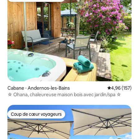
Coup de cœur voyageurs
Cabane ⋅ Andernos-les-Bains
Évaluation moy
4,96 (157)
☆ Ohana, chaleureuse maison bois avec jardin/spa ☆
Coup de cœur voyageurs
Coup de cœur voyageurs