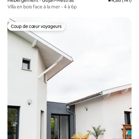
Hébergement ⋅ Gujan-Mestras
Évaluation moy
4,86 (141)
Villa en bois face à la mer - 4 à 6p
Coup de cœur voyageurs
Coup de cœur voyageurs