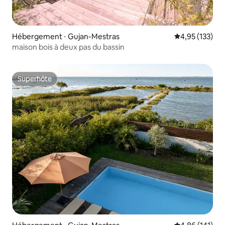
Hébergement ⋅ Gujan-Mestras
Évaluation moy
4,95 (133)
maison bois à deux pas du bassin
Superhôte
Superhôte