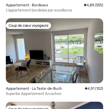
Appartement ⋅ Bordeaux
Évaluation moy
4,89 (555)
L'appartement bordelais par excellence
Coup de cœur voyageurs
Coup de cœur voyageurs
Appartement ⋅ La Teste-de-Buch
Évaluation moy
4,91 (102)
Superbe Appartement Arcachon
Coup de cœur voyageurs