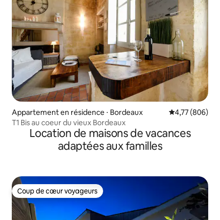
Appartement en résidence ⋅ Bordeaux
Évaluation moy
4,77 (806)
T1 Bis au coeur du vieux Bordeaux
Location de maisons de vacances
adaptées aux familles
Coup de cœur voyageurs
Coup de cœur voyageurs