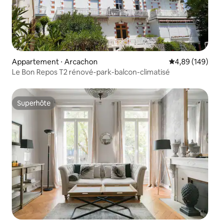
Appartement ⋅ Arcachon
Évaluation moy
4,89 (149)
Le Bon Repos T2 rénové-park-balcon-climatisé
Superhôte
Superhôte