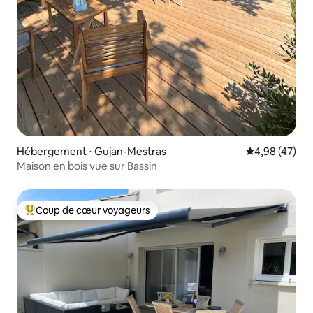
Hébergement ⋅ Gujan-Mestras
Évaluation mo
4,98 (47)
Maison en bois vue sur Bassin
Coup de cœur voyageurs
Coups de cœur voyageurs les plus appréciés