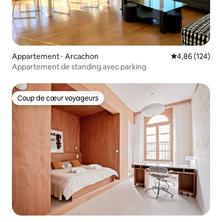
Appartement ⋅ Arcachon
Évaluation moy
4,86 (124)
Appartement de standing avec parking
Coup de cœur voyageurs
Coup de cœur voyageurs