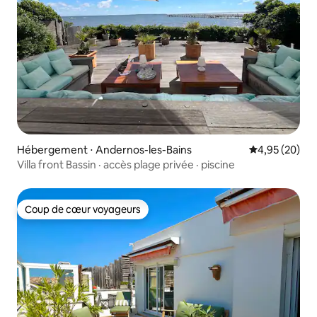
Hébergement ⋅ Andernos-les-Bains
Évaluation mo
4,95 (20)
Villa front Bassin · accès plage privée · piscine
Coup de cœur voyageurs
Coup de cœur voyageurs