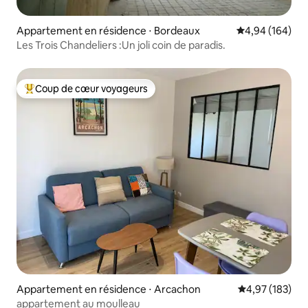
Appartement en résidence ⋅ Bordeaux
Évaluation moy
4,94 (164)
Les Trois Chandeliers :Un joli coin de paradis.
Coup de cœur voyageurs
Coups de cœur voyageurs les plus appréciés
Appartement en résidence ⋅ Arcachon
Évaluation moy
4,97 (183)
appartement au moulleau