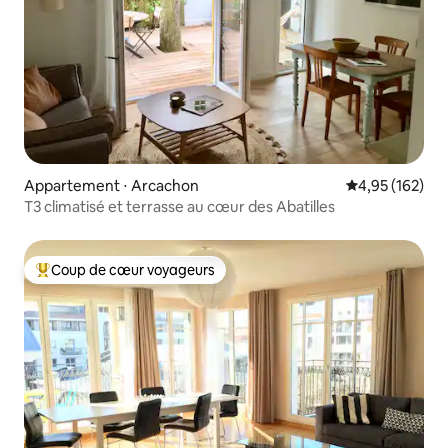
Appartement ⋅ Arcachon
Évaluation moy
4,95 (162)
T3 climatisé et terrasse au cœur des Abatilles
Coup de cœur voyageurs
Coups de cœur voyageurs les plus appréciés