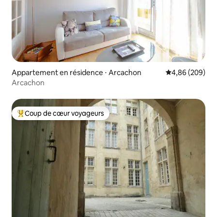
Appartement en résidence ⋅ Arcachon
Évaluation moy
4,86 (209)
Arcachon
Coup de cœur voyageurs
Coups de cœur voyageurs les plus appréciés