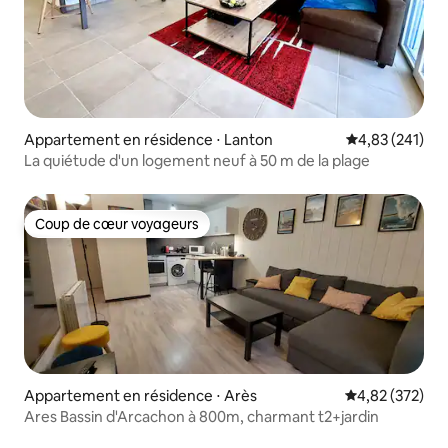
Appartement en résidence ⋅ Lanton
Évaluation moy
4,83 (241)
La quiétude d'un logement neuf à 50 m de la plage
Coup de cœur voyageurs
Coup de cœur voyageurs
Appartement en résidence ⋅ Arès
Évaluation moy
4,82 (372)
Ares Bassin d'Arcachon à 800m, charmant t2+jardin