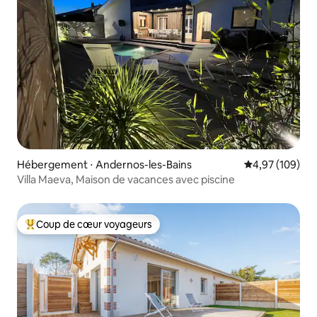
Hébergement ⋅ Andernos-les-Bains
Évaluation moy
4,97 (109)
Villa Maeva, Maison de vacances avec piscine
Coup de cœur voyageurs
Coups de cœur voyageurs les plus appréciés