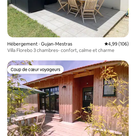
Hébergement ⋅ Gujan-Mestras
Évaluation moy
4,99 (106)
Villa Florebo 3 chambres- confort, calme et charme
Coup de cœur voyageurs
Coup de cœur voyageurs