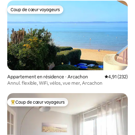
Coup de cœur voyageurs
Coup de cœur voyageurs
Appartement en résidence ⋅ Arcachon
Évaluation moy
4,91 (232)
Annul. flexible, WiFi, vélos, vue mer, Arcachon
Coup de cœur voyageurs
Coups de cœur voyageurs les plus appréciés