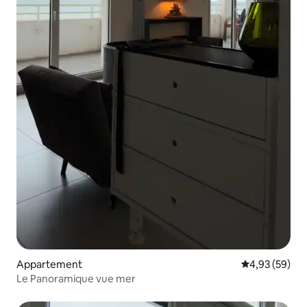
Appartement
Évaluation mo
4,93 (59)
Le Panoramique vue mer