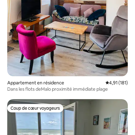
Appartement en résidence
Évaluation moy
4,91 (181)
Dans les flots deMalo proximité immédiate plage
Coup de cœur voyageurs
Coup de cœur voyageurs