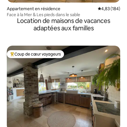
Appartement en résidence
Évaluation moy
4,83 (184)
Face à la Mer & Les pieds dans le sable
Location de maisons de vacances
adaptées aux familles
Coup de cœur voyageurs
Coups de cœur voyageurs les plus appréciés