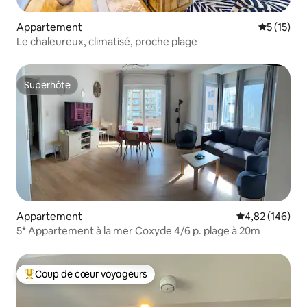
Appartement
Évaluation
5 (15)
Le chaleureux, climatisé, proche plage
Superhôte
Superhôte
Appartement
Évaluation moy
4,82 (146)
5* Appartement à la mer Coxyde 4/6 p. plage à 20m
Coup de cœur voyageurs
Coups de cœur voyageurs les plus appréciés