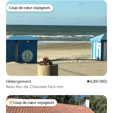
Coup de cœur voyageurs
Coup de cœur voyageurs
Hébergement
Évaluation moy
4,89 (180)
Beau Rez-de-Chaussée face mer
Coup de cœur voyageurs
Coups de cœur voyageurs les plus appréciés