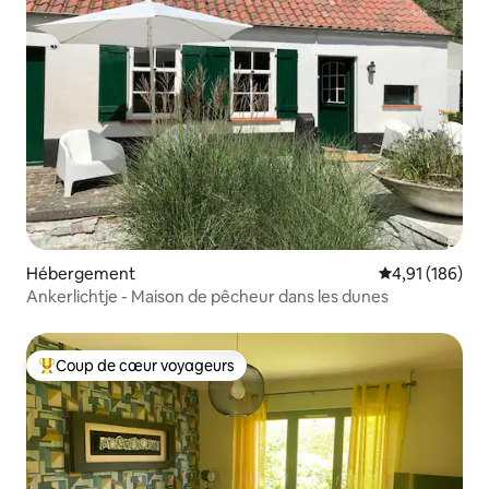
Hébergement
Évaluation moy
4,91 (186)
Ankerlichtje - Maison de pêcheur dans les dunes
Coup de cœur voyageurs
Coups de cœur voyageurs les plus appréciés