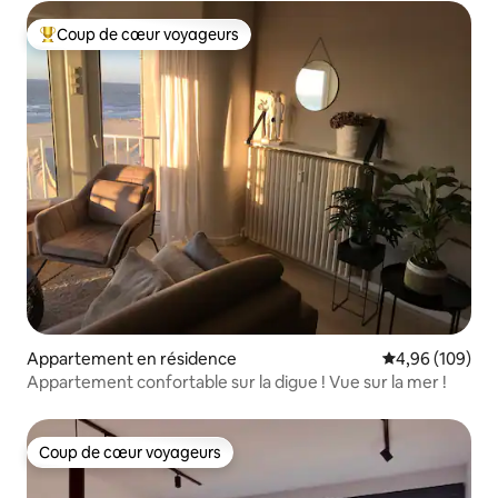
Coup de cœur voyageurs
Coups de cœur voyageurs les plus appréciés
Appartement en résidence
Évaluation moy
4,96 (109)
Appartement confortable sur la digue ! Vue sur la mer !
Coup de cœur voyageurs
Coup de cœur voyageurs