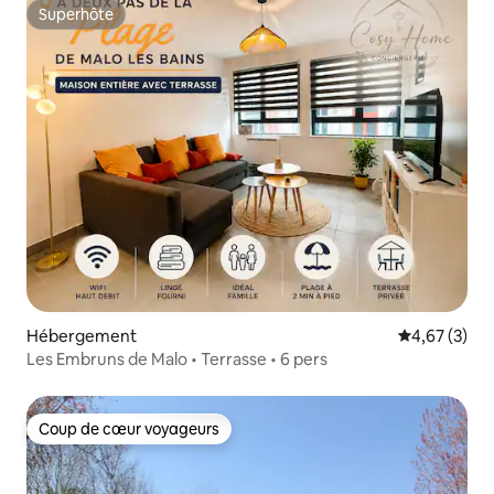
Superhôte
Superhôte
Hébergement
Évaluation m
4,67 (3)
Les Embruns de Malo • Terrasse • 6 pers
Coup de cœur voyageurs
Coup de cœur voyageurs