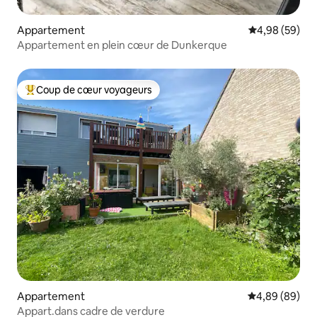
Appartement
Évaluation mo
4,98 (59)
Appartement en plein cœur de Dunkerque
Coup de cœur voyageurs
Coups de cœur voyageurs les plus appréciés
Appartement
Évaluation mo
4,89 (89)
Appart.dans cadre de verdure