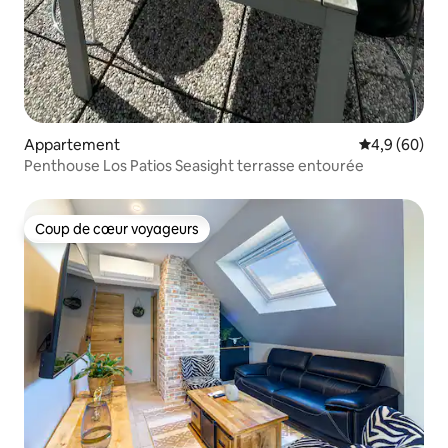
Appartement
Évaluation m
4,9 (60)
Penthouse Los Patios Seasight terrasse entourée
Coup de cœur voyageurs
Coup de cœur voyageurs