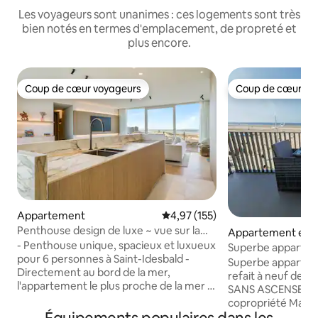
Les voyageurs sont unanimes : ces logements sont très
bien notés en termes d'emplacement, de propreté et
plus encore.
Coup de cœur voyageurs
Coup de cœur vo
Coup de cœur voyageurs
Coup de cœur vo
Appartement
Évaluation moyenne sur la base 
4,97 (155)
Penthouse design de luxe ~ vue sur la
Appartement en r
mer et les dunes
- Penthouse unique, spacieux et luxueux
Superbe apparteme
pour 6 personnes à Saint-Idesbald -
plage
Superbe apparte
Directement au bord de la mer,
refait à neuf de 
l'appartement le plus proche de la mer -
SANS ASCENSEUR d
Bel emplacement avec sur la terrasse
copropriété Malou
l'expérience comme si vous étendu dans
et tranquille. Venez profiter de cette