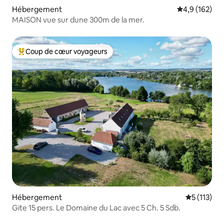
Hébergement
Évaluation mo
4,9 (162)
MAISON vue sur dune 300m de la mer.
Coup de cœur voyageurs
Coups de cœur voyageurs les plus appréciés
Hébergement
Évaluation 
5 (113)
Gite 15 pers. Le Domaine du Lac avec 5 Ch. 5 Sdb.