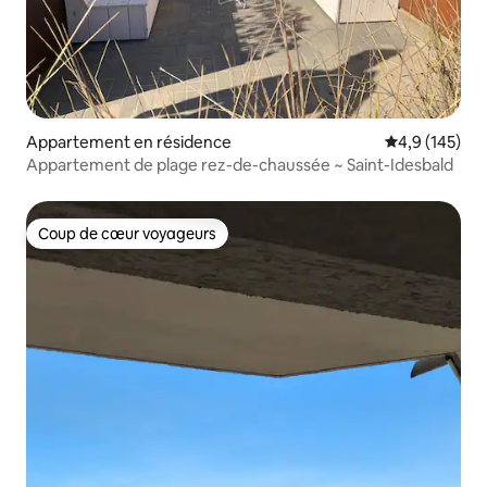
Appartement en résidence
Évaluation mo
4,9 (145)
Appartement de plage rez-de-chaussée ~ Saint-Idesbald
Coup de cœur voyageurs
Coup de cœur voyageurs