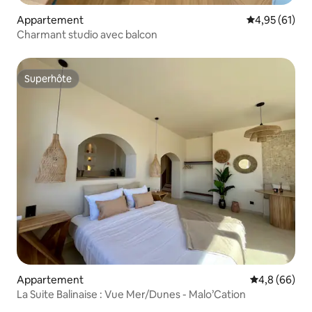
Appartement
Évaluation mo
4,95 (61)
Charmant studio avec balcon
Superhôte
Superhôte
Appartement
Évaluation m
4,8 (66)
La Suite Balinaise : Vue Mer/Dunes - Malo’Cation