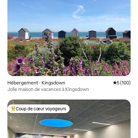
Hébergement ⋅ Kingsdown
Évaluation 
5 (100)
Jolie maison de vacances à Kingsdown
Coup de cœur voyageurs
Coups de cœur voyageurs les plus appréciés