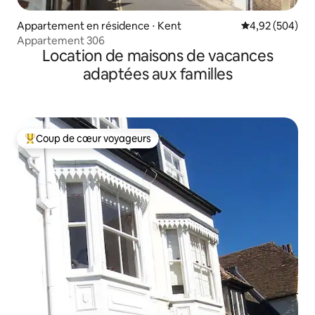
Appartement en résidence ⋅ Kent
Évaluation moy
4,92 (504)
Appartement 306
Location de maisons de vacances
adaptées aux familles
Coup de cœur voyageurs
Coups de cœur voyageurs les plus appréciés