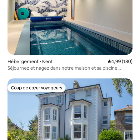
Hébergement ⋅ Kent
Évaluation moy
4,99 (180)
Séjournez et nagez dans notre maison et sa piscine
intérieure privée.
Coup de cœur voyageurs
Coup de cœur voyageurs