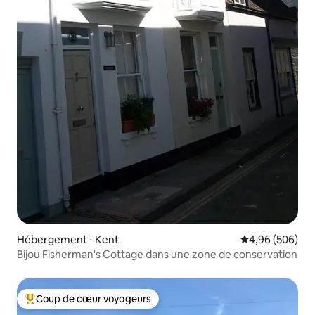
Hébergement ⋅ Kent
Évaluation moy
4,96 (506)
Bijou Fisherman's Cottage dans une zone de conservation
Coup de cœur voyageurs
Coups de cœur voyageurs les plus appréciés