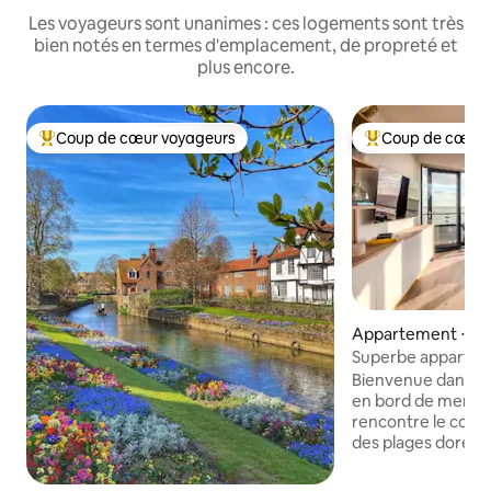
Les voyageurs sont unanimes : ces logements sont très
bien notés en termes d'emplacement, de propreté et
plus encore.
Coup de cœur voyageurs
Coup de cœur 
Coups de cœur voyageurs les plus appréciés
Coups de cœur vo
Appartement ⋅ R
Superbe appartem
avec parking sécu
Bienvenue dans no
en bord de mer, o
rencontre le confor
des plages dorées
élégant appartem
2 salles de bain o