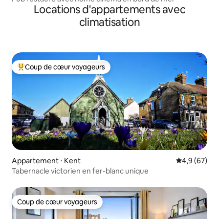
Locations d'appartements avec
climatisation
Coup de cœur voyageurs
Coups de cœur voyageurs les plus appréciés
Appartement ⋅ Kent
Évaluation m
4,9 (67)
Tabernacle victorien en fer-blanc unique
Coup de cœur voyageurs
Coup de cœur voyageurs