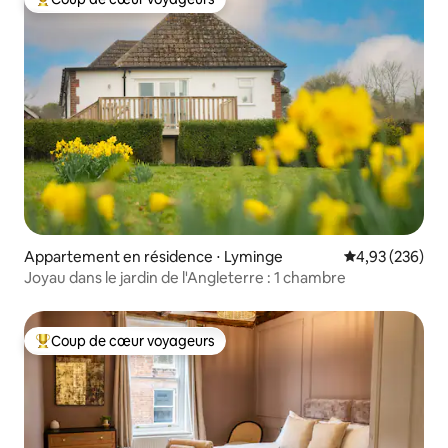
Coups de cœur voyageurs les plus appréciés
Appartement en résidence ⋅ Lyminge
Évaluation moy
4,93 (236)
Joyau dans le jardin de l'Angleterre : 1 chambre
Coup de cœur voyageurs
Coups de cœur voyageurs les plus appréciés