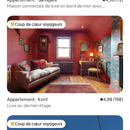
Maison connectée de luxe en bord de mer avec
climatisation
Coup de cœur voyageurs
Coups de cœur voyageurs les plus appréciés
Appartement ⋅ Kent
Évaluation moy
4,98 (198)
Luxe au dernier étage
Coup de cœur voyageurs
Coups de cœur voyageurs les plus appréciés