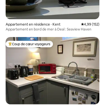
Appartement en résidence ⋅ Kent
Évaluation moy
4,99 (152)
Appartement en bord de mer à Deal : Seaview Haven
Coup de cœur voyageurs
Coups de cœur voyageurs les plus appréciés