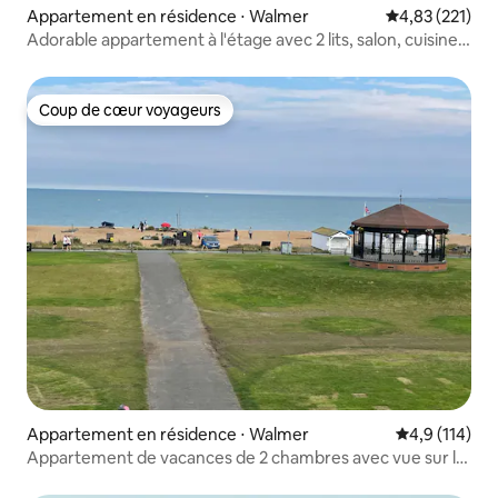
Appartement en résidence ⋅ Walmer
Évaluation moy
4,83 (221)
Adorable appartement à l'étage avec 2 lits, salon, cuisine,
douche et WC
Coup de cœur voyageurs
Coup de cœur voyageurs
Appartement en résidence ⋅ Walmer
Évaluation mo
4,9 (114)
Appartement de vacances de 2 chambres avec vue sur la
mer