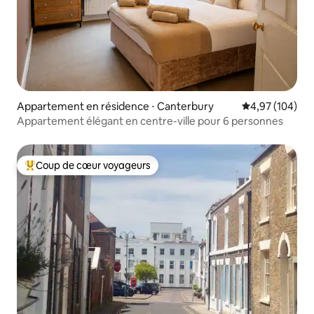
Appartement en résidence ⋅ Canterbury
Évaluation moy
4,97 (104)
Appartement élégant en centre-ville pour 6 personnes
Coup de cœur voyageurs
Coups de cœur voyageurs les plus appréciés