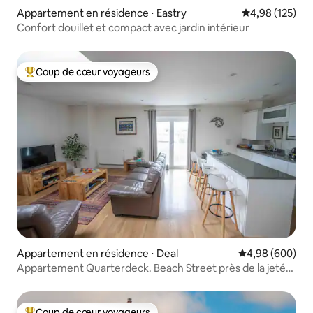
Appartement en résidence ⋅ Eastry
Évaluation moy
4,98 (125)
Confort douillet et compact avec jardin intérieur
Coup de cœur voyageurs
Coups de cœur voyageurs les plus appréciés
Appartement en résidence ⋅ Deal
Évaluation moye
4,98 (600)
Appartement Quarterdeck. Beach Street près de la jetée
de Deal
Coup de cœur voyageurs