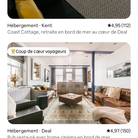
Hébergement ⋅ Kent
Évaluation moy
4,95 (112)
Coast Cottage, retraite en bord de mer au cœur de Deal
Coup de cœur voyageurs
Coups de cœur voyageurs les plus appréciés
Hébergement ⋅ Deal
Évaluation moy
4,97 (150)
Pub restauré avec home cinéma en bord de mer