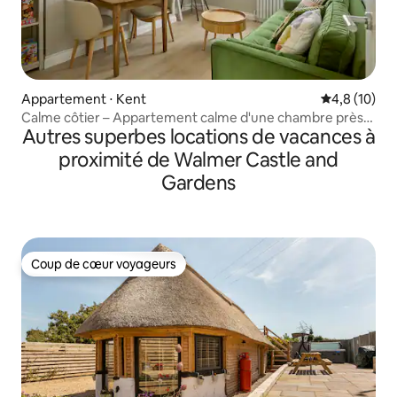
Appartement ⋅ Kent
Évaluation m
4,8 (10)
Calme côtier – Appartement calme d'une chambre près
Autres superbes locations de vacances à
de la plage
proximité de Walmer Castle and
Gardens
Coup de cœur voyageurs
Coup de cœur voyageurs