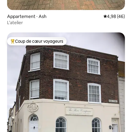
Appartement ⋅ Ash
Évaluation mo
4,98 (46)
L'atelier
Coup de cœur voyageurs
Coups de cœur voyageurs les plus appréciés