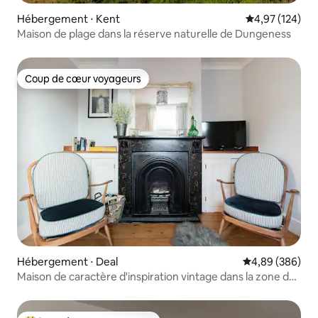
Hébergement ⋅ Kent
Évaluation moy
4,97 (124)
Maison de plage dans la réserve naturelle de Dungeness
Coup de cœur voyageurs
Coup de cœur voyageurs
Hébergement ⋅ Deal
Évaluation moy
4,89 (386)
Maison de caractère d'inspiration vintage dans la zone de
conservation de Deal