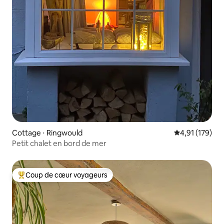
Cottage ⋅ Ringwould
Évaluation moy
4,91 (179)
Petit chalet en bord de mer
Coup de cœur voyageurs
Coups de cœur voyageurs les plus appréciés