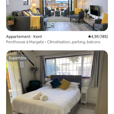
Appartement ⋅ Kent
Évaluation moy
4,95 (185)
Penthouse à Margate • Climatisation, parking, balcons
Superhôte
Superhôte