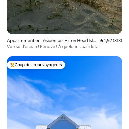
Appartement en résidence ⋅ Hilton Head Islan
Évaluation moy
4,97 (313)
d
Vue sur l'océan ! Rénové ! À quelques pas de la
plage/piscine/bar
Coup de cœur voyageurs
Coups de cœur voyageurs les plus appréciés