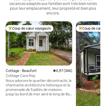
vacances adaptés aux familles sont très bien notés
pour leur emplacement, leur propreté et bien plus
encore.
Coup de cœur voyageurs
Coup de cœur 
Coups de cœur voyageurs les plus appréciés
Coups de cœur vo
Cottage ⋅ Beaufort
Évaluation moyenne sur la base 
4,97 (346)
Cottage Cara May
Nous adorons le quartier décontracté, la
charmante architecture historique et la
promenade de 5 pâtés de maisons
jusqu'au bord de mer aéré le long de Bay
Street. Le chalet confortable dispose
d'une chambre, d'une salle de bain et