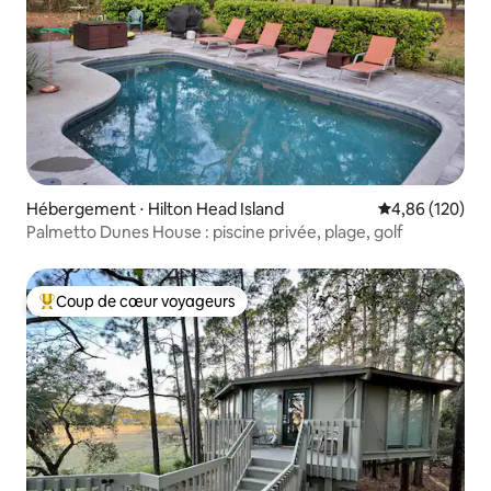
Hébergement ⋅ Hilton Head Island
Évaluation moy
4,86 (120)
Palmetto Dunes House : piscine privée, plage, golf
Coup de cœur voyageurs
Coups de cœur voyageurs les plus appréciés