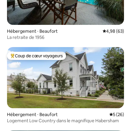
Hébergement ⋅ Beaufort
Évaluation mo
4,98 (63)
La retraite de 1956
Coup de cœur voyageurs
Coups de cœur voyageurs les plus appréciés
Hébergement ⋅ Beaufort
Évaluation
5 (26)
Logement Low Country dans le magnifique Habersham