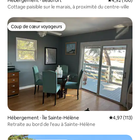
Hébergement ⋅ Beaufort
Évaluation moy
4,92 (100)
Cottage paisible sur le marais, à proximité du centre-ville
Coup de cœur voyageurs
Coup de cœur voyageurs
Hébergement ⋅ Île Sainte-Hélène
Évaluation moy
4,97 (113)
Retraite au bord de l'eau à Sainte-Hélène