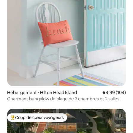
Hébergement ⋅ Hilton Head Island
Évaluation moy
4,99 (104)
Charmant bungalow de plage de 3 chambres et 2 salles de
bain avec jacuzzi !
Coup de cœur voyageurs
Coups de cœur voyageurs les plus appréciés