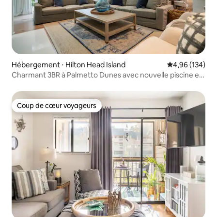
Hébergement ⋅ Hilton Head Island
Évaluation moy
4,96 (134)
Charmant 3BR à Palmetto Dunes avec nouvelle piscine et
spa
Coup de cœur voyageurs
Coup de cœur voyageurs