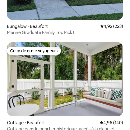
Bungalow ⋅ Beaufort
Évaluation moy
4,92 (223)
Marine Graduate Family Top Pick !
Coup de cœur voyageurs
Coup de cœur voyageurs
Cottage ⋅ Beaufort
Évaluation moy
4,96 (140)
Cottage dans le quartier historique, accès à la plage et