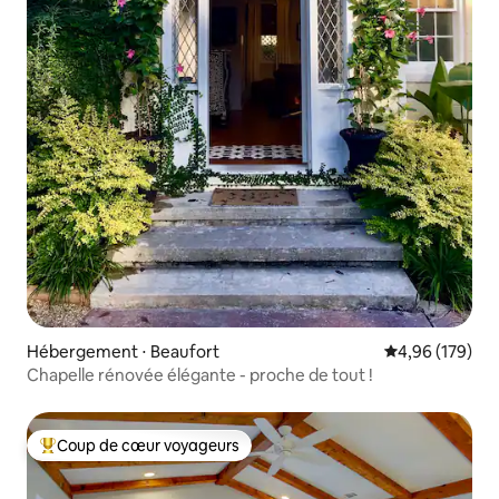
Hébergement ⋅ Beaufort
Évaluation moy
4,96 (179)
Chapelle rénovée élégante - proche de tout !
Coup de cœur voyageurs
Coups de cœur voyageurs les plus appréciés