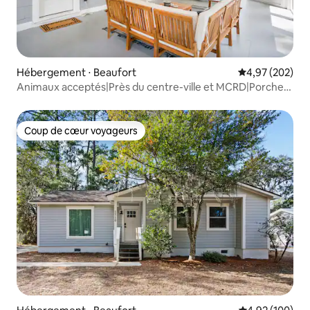
Hébergement ⋅ Beaufort
Évaluation moy
4,97 (202)
Animaux acceptés|Près du centre-ville et MCRD|Porche
grillagé
Coup de cœur voyageurs
Coup de cœur voyageurs