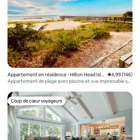
Appartement en résidence ⋅ Hilton Head Isla
Évaluation moy
4,99 (146)
nd
Appartement de plage avec piscine et vue imprenable sur
la nature
Coup de cœur voyageurs
Coup de cœur voyageurs