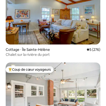
Cottage ⋅ Île Sainte-Hélène
Évaluation 
5 (276)
Chalet sur la rivière du port
Coup de cœur voyageurs
Coups de cœur voyageurs les plus appréciés