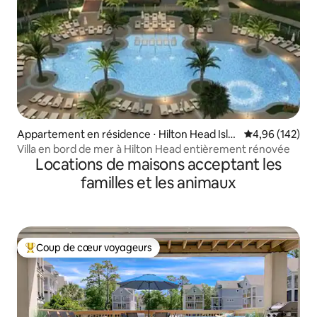
Appartement en résidence ⋅ Hilton Head Isla
Évaluation moy
4,96 (142)
nd
Villa en bord de mer à Hilton Head entièrement rénovée
Locations de maisons acceptant les
familles et les animaux
Coup de cœur voyageurs
Coups de cœur voyageurs les plus appréciés