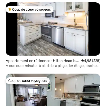
Coup de cœur voyageurs
Coups de cœur voyageurs les plus appréciés
Appartement en résidence ⋅ Hilton Head Isla
Évaluation moy
4,98 (228)
nd
À quelques minutes à pied de la plage, 1er étage, piscines,
jacuzzi, basket
Coup de cœur voyageurs
Coup de cœur voyageurs