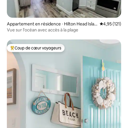
Appartement en résidence ⋅ Hilton Head Islan
Évaluation moy
4,95 (121)
d
Vue sur l'océan avec accès à la plage
Coup de cœur voyageurs
Coups de cœur voyageurs les plus appréciés