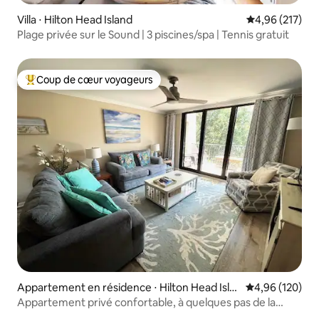
Villa ⋅ Hilton Head Island
Évaluation moy
4,96 (217)
Plage privée sur le Sound | 3 piscines/spa | Tennis gratuit
Coup de cœur voyageurs
Coups de cœur voyageurs les plus appréciés
Appartement en résidence ⋅ Hilton Head Isla
Évaluation moy
4,96 (120)
nd
Appartement privé confortable, à quelques pas de la
plage