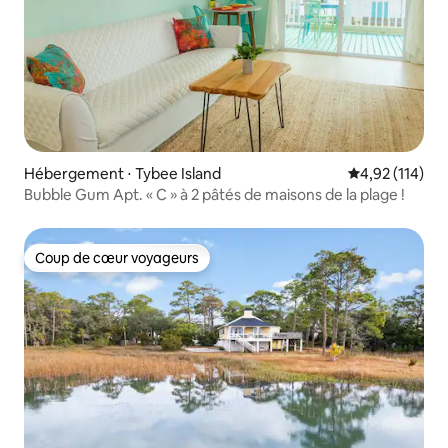
Hébergement ⋅ Tybee Island
Évaluation moy
4,92 (114)
Bubble Gum Apt. « C » à 2 pâtés de maisons de la plage !
Coup de cœur voyageurs
Coup de cœur voyageurs