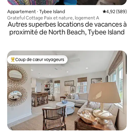
Appartement ⋅ Tybee Island
Évaluation moy
4,92 (589)
Grateful Cottage Paix et nature, logement A
Autres superbes locations de vacances à
proximité de North Beach, Tybee Island
Coup de cœur voyageurs
Coups de cœur voyageurs les plus appréciés