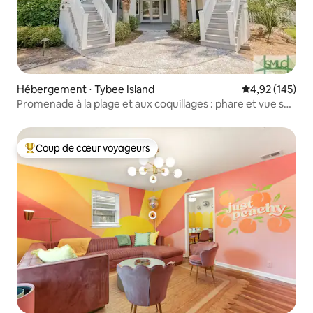
Hébergement ⋅ Tybee Island
Évaluation moy
4,92 (145)
Promenade à la plage et aux coquillages : phare et vue sur
l'océan
Coup de cœur voyageurs
Coups de cœur voyageurs les plus appréciés