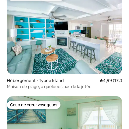
Hébergement ⋅ Tybee Island
Évaluation moy
4,99 (172)
Maison de plage, à quelques pas de la jetée
Coup de cœur voyageurs
Coup de cœur voyageurs