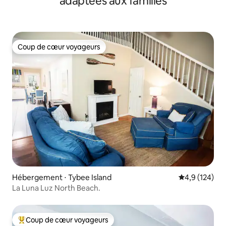
adaptées aux familles
Coup de cœur voyageurs
Coup de cœur voyageurs
Hébergement ⋅ Tybee Island
Évaluation mo
4,9 (124)
La Luna Luz North Beach.
Coup de cœur voyageurs
Coups de cœur voyageurs les plus appréciés