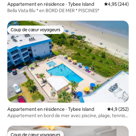
Appartement en résidence ⋅ Tybee Island
Évaluation moy
4,95 (244)
Bella Vista Blu * en BORD DE MER * PISCINES*
Coup de cœur voyageurs
Coup de cœur voyageurs
Appartement en résidence ⋅ Tybee Island
Évaluation mo
4,9 (252)
Appartement en bord de mer avec piscine, plage, tennis
et couchers de soleil !
Coup de cœur voyageurs