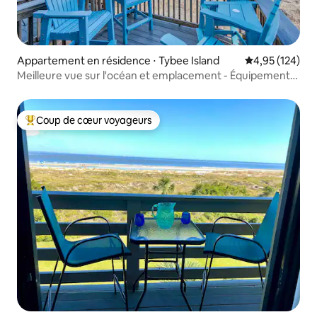
Appartement en résidence ⋅ Tybee Island
Évaluation moy
4,95 (124)
Meilleure vue sur l'océan et emplacement - Équipement
de plage fourni
Coup de cœur voyageurs
Coups de cœur voyageurs les plus appréciés