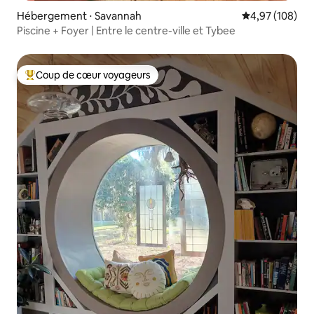
Hébergement ⋅ Savannah
Évaluation moy
4,97 (108)
Piscine + Foyer | Entre le centre-ville et Tybee
Coup de cœur voyageurs
Coups de cœur voyageurs les plus appréciés