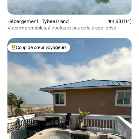
Hébergement ⋅ Tybee Island
Évaluation moy
4,93 (114)
Vues imprenables, à quelques pas de la plage, privé
Coup de cœur voyageurs
Coups de cœur voyageurs les plus appréciés