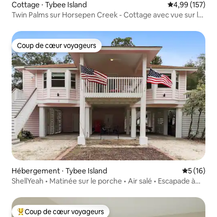
Cottage ⋅ Tybee Island
Évaluation moy
4,99 (157)
Twin Palms sur Horsepen Creek - Cottage avec vue sur le
marais
Coup de cœur voyageurs
Coup de cœur voyageurs
Hébergement ⋅ Tybee Island
Évaluation
5 (16)
ShellYeah • Matinée sur le porche • Air salé • Escapade à
Tybee
Coup de cœur voyageurs
Coups de cœur voyageurs les plus appréciés