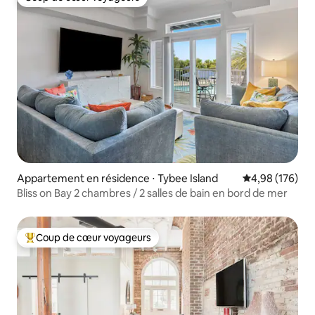
Coup de cœur voyageurs
Appartement en résidence ⋅ Tybee Island
Évaluation moy
4,98 (176)
Bliss on Bay 2 chambres / 2 salles de bain en bord de mer
Coup de cœur voyageurs
Coups de cœur voyageurs les plus appréciés