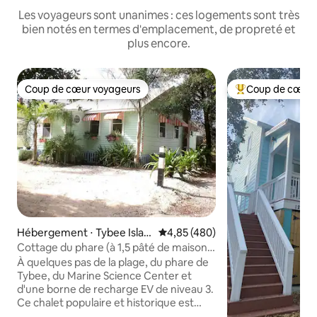
Les voyageurs sont unanimes : ces logements sont très
bien notés en termes d'emplacement, de propreté et
plus encore.
Coup de cœur voyageurs
Coup de cœur 
Coup de cœur voyageurs
Coups de cœur vo
Hébergement ⋅ Tybee Islan
Évaluation moyenne sur la base 
4,85 (480)
d
Cottage du phare (à 1,5 pâté de maisons
de North Beach)
À quelques pas de la plage, du phare de
Tybee, du Marine Science Center et
d'une borne de recharge EV de niveau 3.
Ce chalet populaire et historique est
situé au cœur du nord de Tybee.