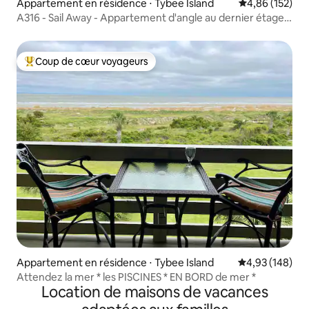
Appartement en résidence ⋅ Tybee Island
Évaluation moy
4,86 (152)
A316 - Sail Away - Appartement d'angle au dernier étage
en bord de mer.
Coup de cœur voyageurs
Coups de cœur voyageurs les plus appréciés
Appartement en résidence ⋅ Tybee Island
Évaluation moy
4,93 (148)
Attendez la mer * les PISCINES * EN BORD de mer *
Location de maisons de vacances