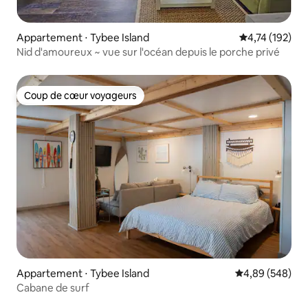
Appartement ⋅ Tybee Island
Évaluation moy
4,74 (192)
Nid d'amoureux ~ vue sur l'océan depuis le porche privé
Coup de cœur voyageurs
Coup de cœur voyageurs
Appartement ⋅ Tybee Island
Évaluation moy
4,89 (548)
Cabane de surf