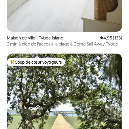
Maison de ville ⋅ Tybee Island
Évaluation moy
4,95 (133)
2 min à pied de l'accès à la plage à Come Sail Away Tybee
Coup de cœur voyageurs
Coups de cœur voyageurs les plus appréciés