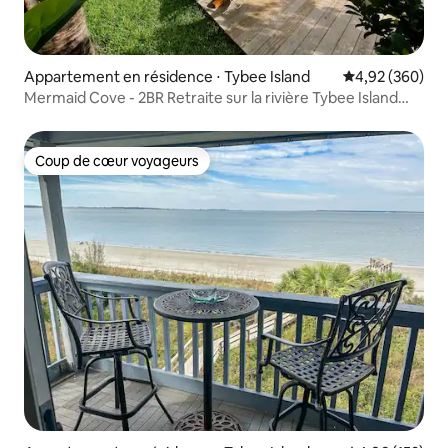
Appartement en résidence ⋅ Tybee Island
Évaluation moy
4,92 (360)
Mermaid Cove - 2BR Retraite sur la rivière Tybee Island
Back
Coup de cœur voyageurs
Coup de cœur voyageurs