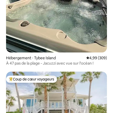
Hébergement ⋅ Tybee Island
Évaluation moy
4,99 (309)
À 47 pas de la plage - Jacuzzi avec vue sur l'océan !
Coup de cœur voyageurs
Coups de cœur voyageurs les plus appréciés