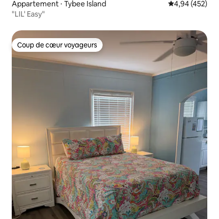
Appartement ⋅ Tybee Island
Évaluation moy
4,94 (452)
"LIL' Easy"
Coup de cœur voyageurs
Coup de cœur voyageurs