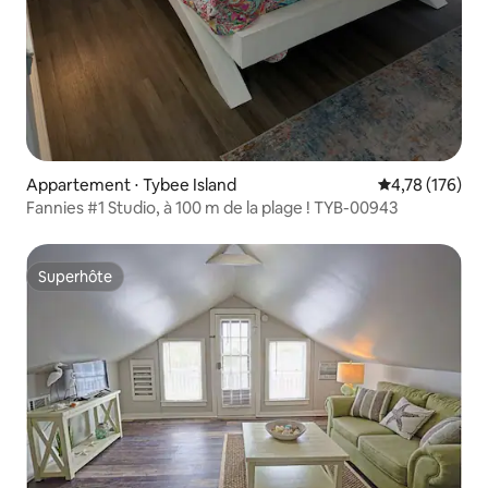
Appartement ⋅ Tybee Island
Évaluation moy
4,78 (176)
Fannies #1 Studio, à 100 m de la plage ! TYB-00943
Superhôte
Superhôte