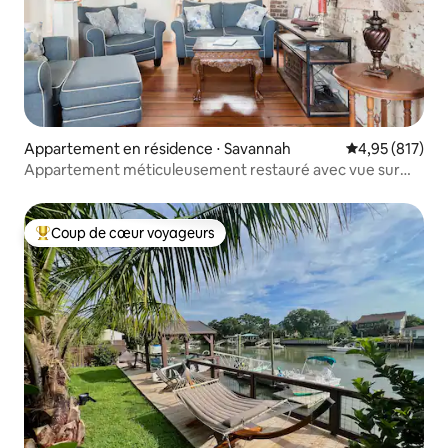
Appartement en résidence ⋅ Savannah
Évaluation moy
4,95 (817)
Appartement méticuleusement restauré avec vue sur
River St
Coup de cœur voyageurs
Coups de cœur voyageurs les plus appréciés