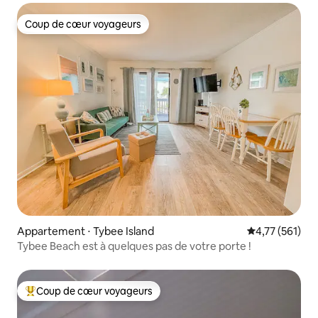
Coup de cœur voyageurs
Coup de cœur voyageurs
Appartement ⋅ Tybee Island
Évaluation moy
4,77 (561)
Tybee Beach est à quelques pas de votre porte !
Coup de cœur voyageurs
Coups de cœur voyageurs les plus appréciés