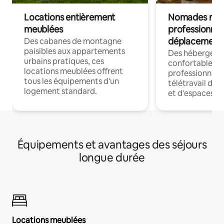
Locations entièrement
Nomades num
meublées
professionnel
déplacement
Des cabanes de montagne
paisibles aux appartements
Des hébergem
urbains pratiques, ces
confortables p
locations meublées offrent
professionnels
tous les équipements d'un
télétravail dis
logement standard.
et d'espaces de
Équipements et avantages des séjours
longue durée
Locations meublées