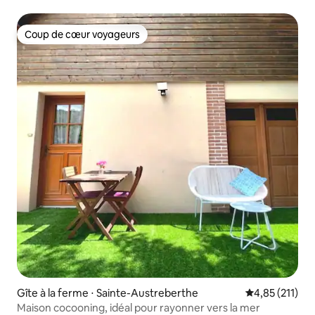
Coup de cœur voyageurs
Coup de cœur voyageurs
Gîte à la ferme ⋅ Sainte-Austreberthe
Évaluation moy
4,85 (211)
Maison cocooning, idéal pour rayonner vers la mer