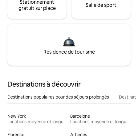
Stationnement
Salle de sport
gratuit sur place
Résidence de tourisme
Destinations à découvrir
Destinations populaires pour des séjours prolongés
Destinati
New York
Barcelone
Locations moyenne et longue durée
Locations moyenne et longue durée
Florence
Athènes