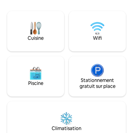
Propriété sans voisinage, sans aucune
friendly green env
nuisance sonore. Dans le Val d’Oise à 10
sea. Hosts with in
mn de Magny en Vexin (autoroute A15),
backgrounds speak
à 10 minutes du Golf de Villarceaux et à
Close to great re
20 minutes du musée des
riding. Fishing. Hi
impressionnismes (Fondation Claude
really are in the h
Monet - Giverny).
Cuisine
Wifi
Stationnement
Piscine
gratuit sur place
Climatisation