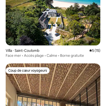
Villa ⋅ Saint-Coulomb
Évaluation
5 (15)
Face mer • Accès plage • Calme • Borne gratuite
Coup de cœur voyageurs
Coup de cœur voyageurs