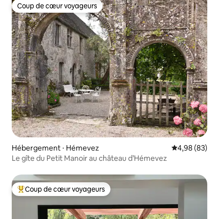
Coup de cœur voyageurs
Coup de cœur voyageurs
Hébergement ⋅ Hémevez
Évaluation mo
4,98 (83)
Le gîte du Petit Manoir au château d’Hémevez
Coup de cœur voyageurs
Coups de cœur voyageurs les plus appréciés