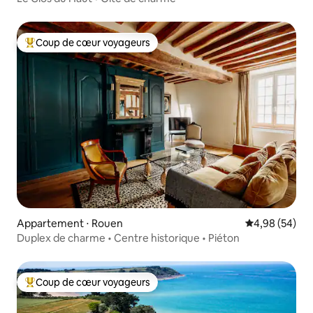
Coup de cœur voyageurs
Coups de cœur voyageurs les plus appréciés
Appartement ⋅ Rouen
Évaluation mo
4,98 (54)
Duplex de charme • Centre historique • Piéton
Coup de cœur voyageurs
Coups de cœur voyageurs les plus appréciés