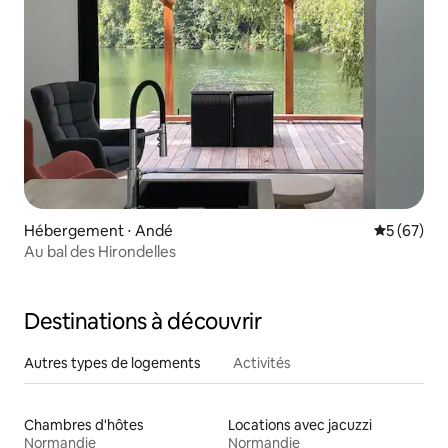
Hébergement ⋅ Andé
Évaluation
5 (67)
Au bal des Hirondelles
Destinations à découvrir
Autres types de logements
Activités
Chambres d'hôtes
Locations avec jacuzzi
Normandie
Normandie