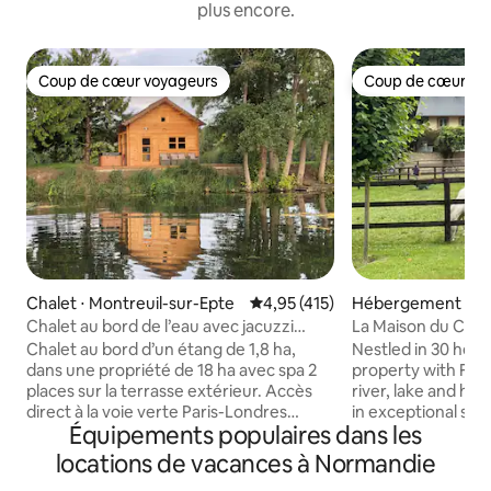
plus encore.
Coup de cœur voyageurs
Coup de cœur vo
Coup de cœur voyageurs
Coup de cœur vo
Chalet ⋅ Montreuil-sur-Epte
Évaluation moyenne sur la base 
4,95 (415)
Hébergement ⋅ Pie
en-Auge
Chalet au bord de l’eau avec jacuzzi
La Maison du Cava
extérieur
l’Avenue
Chalet au bord d’un étang de 1,8 ha,
Nestled in 30 hecta
dans une propriété de 18 ha avec spa 2
property with Fre
places sur la terrasse extérieur. Accès
river, lake and ho
direct à la voie verte Paris-Londres
in exceptional sett
Équipements populaires dans les
(tronçon Chaussy - Gisors) et à l’Epte
Deauville and at th
(rivière de 1ère catégorie) pour vos
picturesque little v
locations de vacances à Normandie
balades à pied, à vélo et en Kayak.
Auge. Find peace a