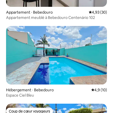
Appartement ⋅ Bebedouro
Évaluation mo
4,93 (30)
Appartement meublé à Bebedouro Centenário 102
Hébergement ⋅ Bebedouro
Évaluation m
4,9 (10)
Espace Ciel Bleu
Coup de cœur voyageurs