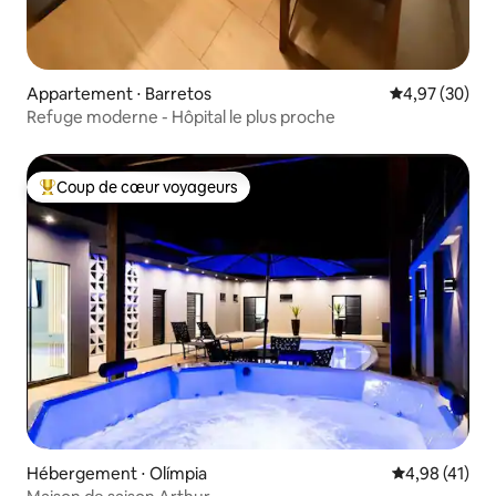
Appartement ⋅ Barretos
Évaluation mo
4,97 (30)
Refuge moderne - Hôpital le plus proche
Coup de cœur voyageurs
Coups de cœur voyageurs les plus appréciés
Hébergement ⋅ Olímpia
Évaluation mo
4,98 (41)