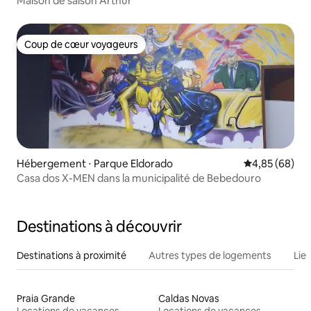
Maison de saison Arthur
Coup de cœur voyageurs
Coup de cœur voyageurs
Hébergement ⋅ Parque Eldorado
Évaluation mo
4,85 (68)
Casa dos X-MEN dans la municipalité de Bebedouro
Destinations à découvrir
Destinations à proximité
Autres types de logements
Lie
Praia Grande
Caldas Novas