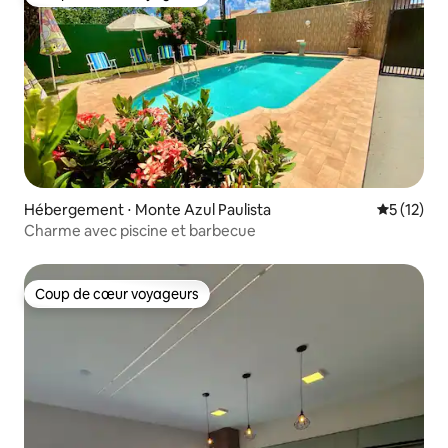
Coup de cœur voyageurs
Hébergement ⋅ Monte Azul Paulista
Évaluation
5 (12)
Charme avec piscine et barbecue
Coup de cœur voyageurs
Coup de cœur voyageurs